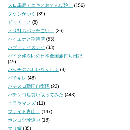
スロ馬鹿アニキとおてんば娘。
(156)
タケシがゆく
(39)
ドッチーノ
(8)
ノリ打ちバッチこい！
(26)
ハイエナと期待値
(53)
ハブアナイスデイ
(33)
バイク修次郎の日本全国旅打ち日記
(45)
バッチのおわいなんしょ
(8)
パチギレ
(48)
パチスロ戦国自衛隊
(23)
パチンコ店買い取ってみた
(443)
ヒラヤマンズ
(11)
ファイト青山！
(147)
ポンコツ珍道中
(18)
マリ嬢
(35)