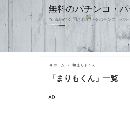
無料のパチンコ・パチス
Youtubeで公開されているパチンコ、
ホーム
まりもくん
「
まりもくん
」
一覧
AD