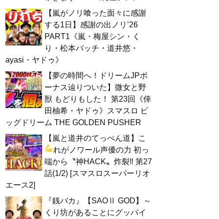
【嵐がノリ喰った面々に感謝
する1日】感謝の出ノリ’26
PART1《嵐・梅屋シン・く
り・松本バッチ・道井悠・
ayasi・ヤドゥ》
【夢の時間へ！ドリームJPボ
ーナス辿りついた】微女と野
獣 もどりもした！ 第23回《倖
田柚希・ヤドゥ》スマスロ ビ
ッグドリーム THE GOLDEN PUSHER
【嵐と道井のてっぺん道】こ
れがノワール声優の力
初っ
端から〝神HACK〟炸裂‼ 第27
話(1/2) [スマスロスーパーリオ
エース2]
『銭バカ』【SAOⅡ GOD】～
くり坊があることにグッバイ