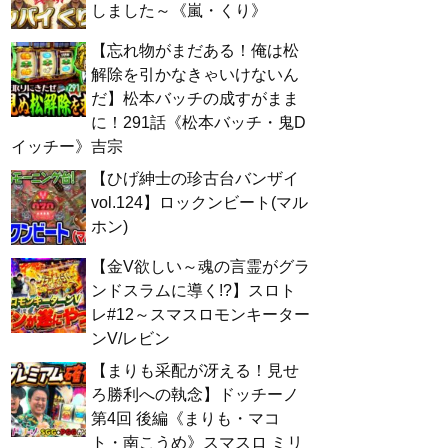
しました～《嵐・くり》
【忘れ物がまだある！俺は松
解除を引かなきゃいけないん
だ】松本バッチの成すがまま
に！291話《松本バッチ・鬼D
イッチー》吉宗
【ひげ紳士の珍古台バンザイ
vol.124】ロックンビート(マル
ホン)
【金V欲しい～魂の言霊がグラ
ンドスラムに導く!?】スロト
レ#12～スマスロモンキーター
ンV/レビン
【まりも采配が冴える！見せ
ろ勝利への執念】ドッチーノ
第4回 後編《まりも・マコ
ト・南こうめ》スマスロ ミリ