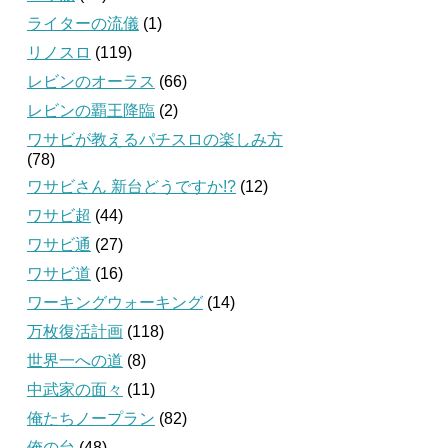
ライターの流儀
(1)
リノスロ
(119)
レビンのオーラス
(66)
レビンの覇王降臨
(2)
ワサビが教えるパチスロの楽しみ方
(78)
ワサビさん 新台どうですか!?
(12)
ワサビ超
(44)
ワサビ通
(27)
ワサビ道
(16)
ワーキングウォーキング
(14)
万枚復活計画
(118)
世界一への道
(8)
中武家の面々
(11)
俺たちノープラン
(82)
俺の台
(48)