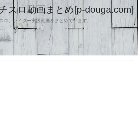
ロ動画まとめ[p-douga.com]
パチスロ、ライター実践動画をまとめています。