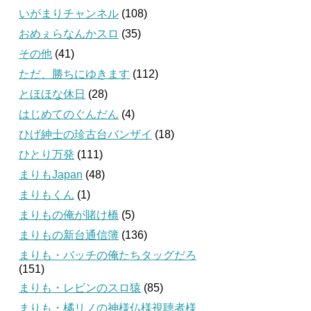
いがまりチャンネル
(108)
おめぇらなんかスロ
(35)
その他
(41)
ただ、勝ちにゆきます
(112)
とほほな休日
(28)
はじめてのぐんだん
(4)
ひげ紳士の珍古台バンザイ
(18)
ひとり万発
(111)
まりもJapan
(48)
まりもくん
(1)
まりもの俺が賭け橋
(5)
まりもの新台通信簿
(136)
まりも・バッチの俺たちタッグだろ
(151)
まりも・レビンのスロ猿
(85)
まりも・橘リノの神様仏様視聴者様