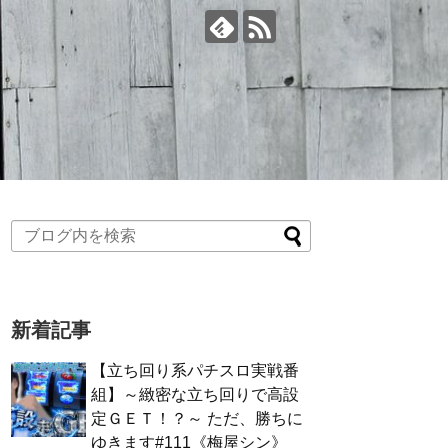
新着記事
【立ち回り系パチスロ実戦番
組】～緻密な立ち回りで高設
定ＧＥＴ！？～ ただ、勝ちに
ゆきます#111《梅屋シン》