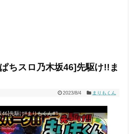
[ぱちスロ乃木坂46]先駆け!!ま
2023/8/4
まりもくん
46]先駆け!!まりもくん#1