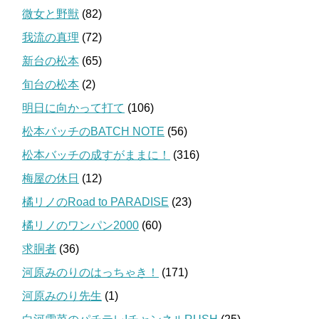
微女と野獣
(82)
我流の真理
(72)
新台の松本
(65)
旬台の松本
(2)
明日に向かって打て
(106)
松本バッチのBATCH NOTE
(56)
松本バッチの成すがままに！
(316)
梅屋の休日
(12)
橘リノのRoad to PARADISE
(23)
橘リノのワンパン2000
(60)
求胴者
(36)
河原みのりのはっちゃき！
(171)
河原みのり先生
(1)