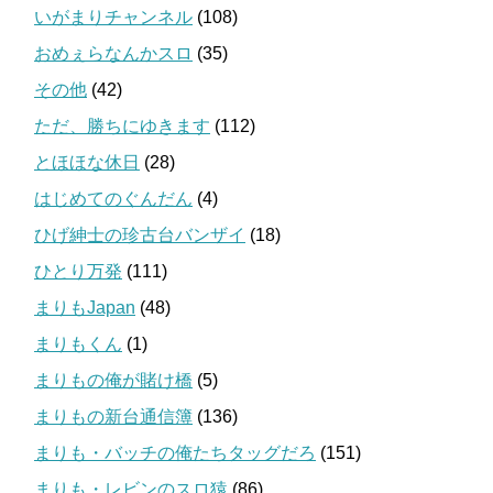
いがまりチャンネル
(108)
おめぇらなんかスロ
(35)
その他
(42)
ただ、勝ちにゆきます
(112)
とほほな休日
(28)
はじめてのぐんだん
(4)
ひげ紳士の珍古台バンザイ
(18)
ひとり万発
(111)
まりもJapan
(48)
まりもくん
(1)
まりもの俺が賭け橋
(5)
まりもの新台通信簿
(136)
まりも・バッチの俺たちタッグだろ
(151)
まりも・レビンのスロ猿
(86)