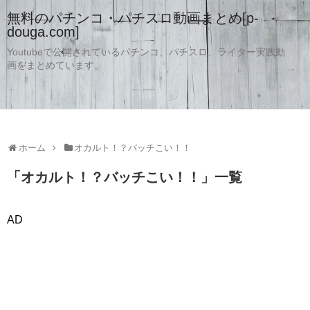
無料のパチンコ・パチスロ動画まとめ[p-
douga.com]
Youtubeで公開されているパチンコ、パチスロ、ライター実践動
画をまとめています。
ホーム
オカルト！？バッチこい！！
「
オカルト！？バッチこい！！
」
一覧
AD