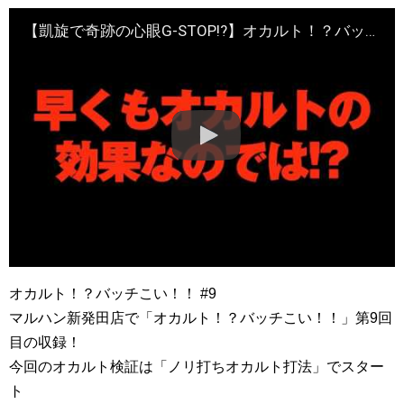
【凱旋で奇跡の心眼G-STOP!?】オカルト！？バッチこい！！第9回《松本バッチ×鬼Dイッチー》［パチスロ・スロット］
オカルト！？バッチこい！！ #9
マルハン新発田店で「オカルト！？バッチこい！！」第9回
目の収録！
今回のオカルト検証は「ノリ打ちオカルト打法」でスター
ト