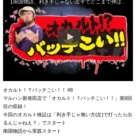
【南国物語、利き手じゃない左手でどこまで伸ばせる!?】オカルト！？バッチこい！！第8回《松本バッチ×鬼Dイッチー》［パチスロ・スロット］
オカルト！？バッチこい！！ #8
マルハン新発田店で「オカルト！？バッチこい！！」第8回
目の収録！
今回のオカルト検証は「利き手じゃ無い方(左)で打ったら出
るんじゃねえ？」でスタート
南国物語から実践スタート