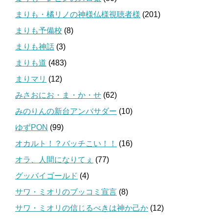
まりも・橘リノの神様仏様視聴者様
(201)
まりも予備校
(8)
まりも神話
(3)
まりも道
(483)
まりマリ
(12)
みさおにお・ま・か・せ
(62)
みのりんの新台アンバサダー
(10)
ゆずPON
(99)
オカルト！？バッチこい！！
(16)
オラ、人間になりてぇ
(77)
グッバイゴールド
(4)
サワ・ミオリのブッコミ宣言
(8)
サワ・ミオリの信じるべきは神か己か
(12)