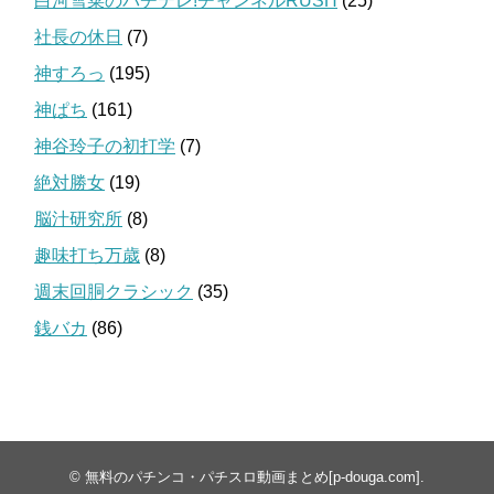
白河雪菜のパチテレ!チャンネルRUSH
(25)
社長の休日
(7)
神すろっ
(195)
神ぱち
(161)
神谷玲子の初打学
(7)
絶対勝女
(19)
脳汁研究所
(8)
趣味打ち万歳
(8)
週末回胴クラシック
(35)
銭バカ
(86)
©
無料のパチンコ・パチスロ動画まとめ[p-douga.com]
.