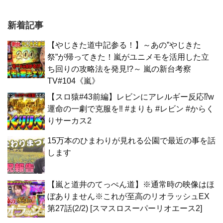
新着記事
【やじきた道中記参る！】～あの”やじきた
祭”が帰ってきた！嵐がユニメモを活用した立
ち回りの攻略法を発見!?～ 嵐の新台考察
TV#104《嵐》
【スロ猿#43前編】レビンにアレルギー反応⁉w
運命の一劇で克服を‼ #まりも #レビン #からく
りサーカス2
15万本のひまわりが見れる公園で最近の事を話
します
【嵐と道井のてっぺん道】※通常時の映像はほ
ぼありません※これが至高のリオラッシュEX
第27話(2/2) [スマスロスーパーリオエース2]