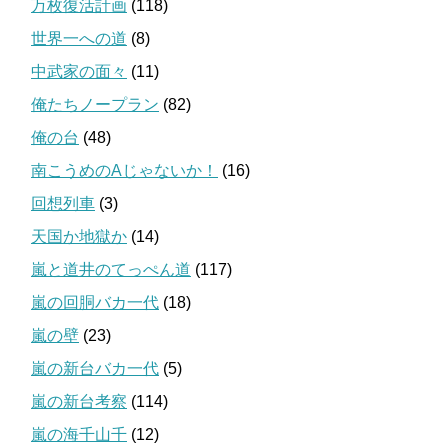
万枚復活計画
(118)
世界一への道
(8)
中武家の面々
(11)
俺たちノープラン
(82)
俺の台
(48)
南こうめのAじゃないか！
(16)
回想列車
(3)
天国か地獄か
(14)
嵐と道井のてっぺん道
(117)
嵐の回胴バカ一代
(18)
嵐の壁
(23)
嵐の新台バカ一代
(5)
嵐の新台考察
(114)
嵐の海千山千
(12)