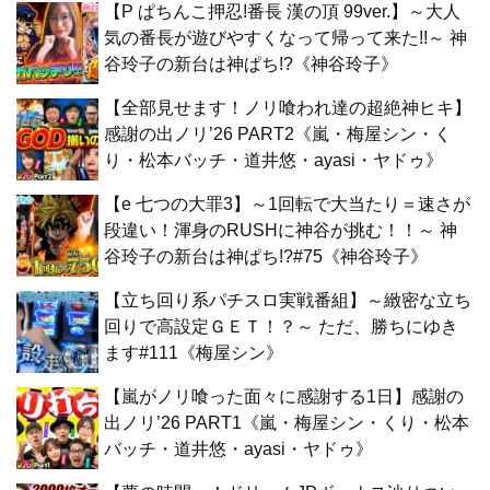
【P ぱちんこ押忍!番長 漢の頂 99ver.】～大人
気の番長が遊びやすくなって帰って来た!!～ 神
谷玲子の新台は神ぱち!?《神谷玲子》
【全部見せます！ノリ喰われ達の超絶神ヒキ】
感謝の出ノリ’26 PART2《嵐・梅屋シン・く
り・松本バッチ・道井悠・ayasi・ヤドゥ》
【e 七つの大罪3】～1回転で大当たり＝速さが
段違い！渾身のRUSHに神谷が挑む！！～ 神
谷玲子の新台は神ぱち!?#75《神谷玲子》
【立ち回り系パチスロ実戦番組】～緻密な立ち
回りで高設定ＧＥＴ！？～ ただ、勝ちにゆき
ます#111《梅屋シン》
【嵐がノリ喰った面々に感謝する1日】感謝の
出ノリ’26 PART1《嵐・梅屋シン・くり・松本
バッチ・道井悠・ayasi・ヤドゥ》