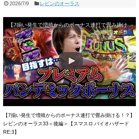
2026/7/9
レビンのオーラス
【7揃い発生で増殖からのボーナス連打で畳み掛ける！？】レビンのオーラス33＜後編＞【スマスロ バイオハザードRE:3】【サイトセブンTV】
【7揃い発生で増殖からのボーナス連打で畳み掛ける！？】
レビンのオーラス33＜後編＞【スマスロ バイオハザード
RE:3】