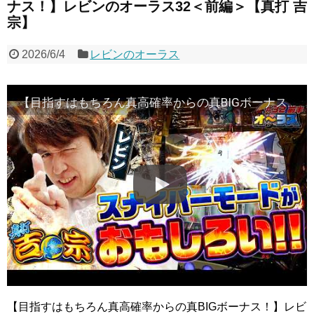
ナス！】レビンのオーラス32＜前編＞【真打 吉
宗】
2026/6/4
レビンのオーラス
【目指すはもちろん真高確率からの真BIGボーナス！】レビンのオーラス32＜前編＞【真打 吉宗】【サイトセブンTV】
【目指すはもちろん真高確率からの真BIGボーナス！】レビ