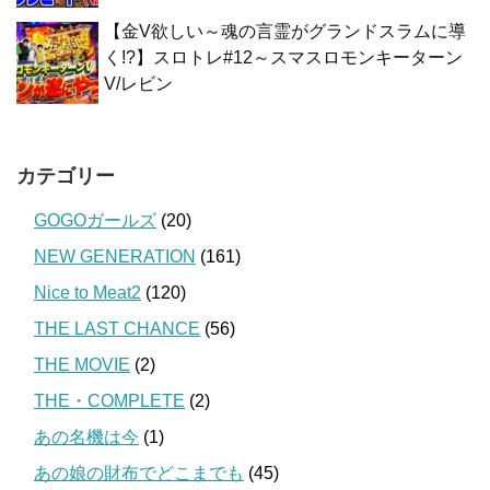
【金V欲しい～魂の言霊がグランドスラムに導
く!?】スロトレ#12～スマスロモンキーターン
V/レビン
カテゴリー
GOGOガールズ
(20)
NEW GENERATION
(161)
Nice to Meat2
(120)
THE LAST CHANCE
(56)
THE MOVIE
(2)
THE・COMPLETE
(2)
あの名機は今
(1)
あの娘の財布でどこまでも
(45)