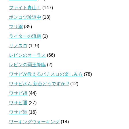
ファイト青山！
(147)
ポンコツ珍道中
(18)
マリ嬢
(35)
ライターの流儀
(1)
リノスロ
(119)
レビンのオーラス
(66)
レビンの覇王降臨
(2)
ワサビが教えるパチスロの楽しみ方
(78)
ワサビさん 新台どうですか!?
(12)
ワサビ超
(44)
ワサビ通
(27)
ワサビ道
(16)
ワーキングウォーキング
(14)