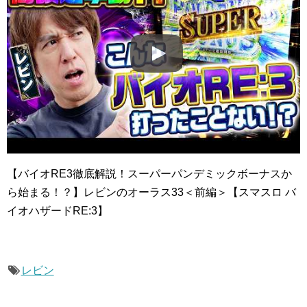
【バイオRE3徹底解説！スーパーパンデミックボーナスか
ら始まる！？】レビンのオーラス33＜前編＞【スマスロ バ
イオハザードRE:3】
レビン