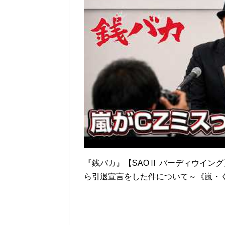
『銭バカ』【SAOⅡ バーディウイング
ら引退宣言をした件について～《嵐・