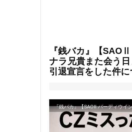
『銭バカ』【SAO
ナラ兄貴また会う日ま
引退宣言をした件に