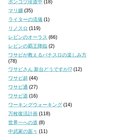
ポンコツ珍道中
(18)
マリ嬢
(35)
ライターの流儀
(1)
リノスロ
(119)
レビンのオーラス
(66)
レビンの覇王降臨
(2)
ワサビが教えるパチスロの楽しみ方
(78)
ワサビさん 新台どうですか!?
(12)
ワサビ超
(44)
ワサビ通
(27)
ワサビ道
(16)
ワーキングウォーキング
(14)
万枚復活計画
(118)
世界一への道
(8)
中武家の面々
(11)