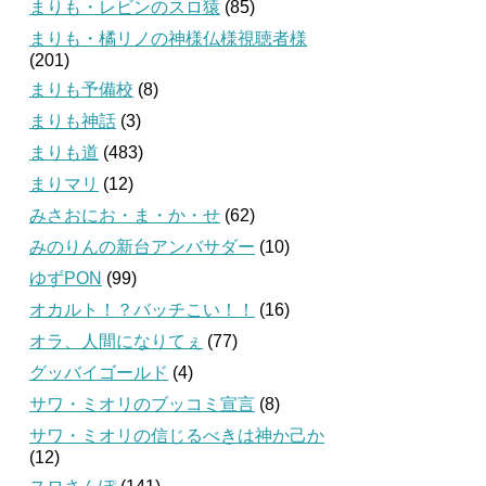
まりも・レビンのスロ猿
(85)
まりも・橘リノの神様仏様視聴者様
(201)
まりも予備校
(8)
まりも神話
(3)
まりも道
(483)
まりマリ
(12)
みさおにお・ま・か・せ
(62)
みのりんの新台アンバサダー
(10)
ゆずPON
(99)
オカルト！？バッチこい！！
(16)
オラ、人間になりてぇ
(77)
グッバイゴールド
(4)
サワ・ミオリのブッコミ宣言
(8)
サワ・ミオリの信じるべきは神か己か
(12)