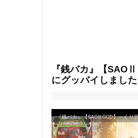
『銭バカ』【SAOⅡ
にグッバイしました