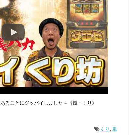
坊があることにグッバイしました～《嵐・くり》
くり
,
嵐