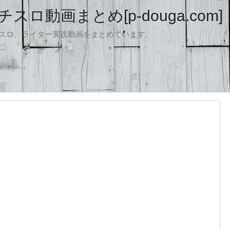
ロ動画まとめ[p-douga.com]
パチスロ、ライター実践動画をまとめています。