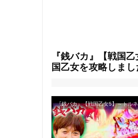
『銭バカ』【戦国乙
国乙女を攻略しまし