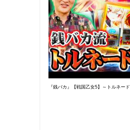
『銭バカ』【戦国乙女5】～トルネー