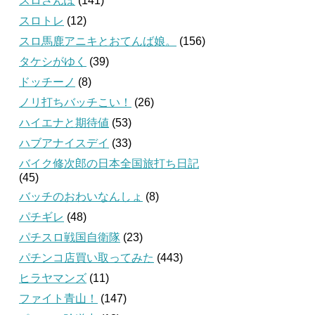
スロさんぽ
(141)
スロトレ
(12)
スロ馬鹿アニキとおてんば娘。
(156)
タケシがゆく
(39)
ドッチーノ
(8)
ノリ打ちバッチこい！
(26)
ハイエナと期待値
(53)
ハブアナイスデイ
(33)
バイク修次郎の日本全国旅打ち日記
(45)
バッチのおわいなんしょ
(8)
パチギレ
(48)
パチスロ戦国自衛隊
(23)
パチンコ店買い取ってみた
(443)
ヒラヤマンズ
(11)
ファイト青山！
(147)