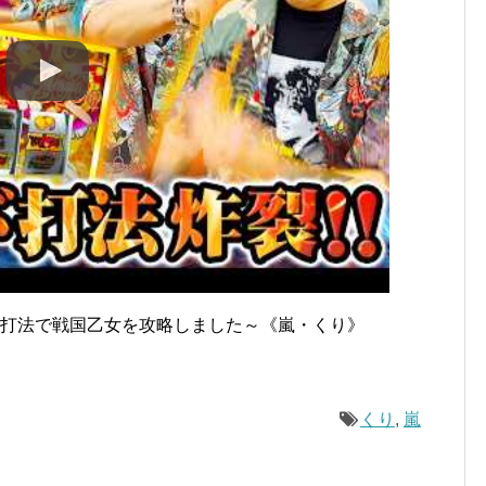
ド打法で戦国乙女を攻略しました～《嵐・くり》
くり
,
嵐