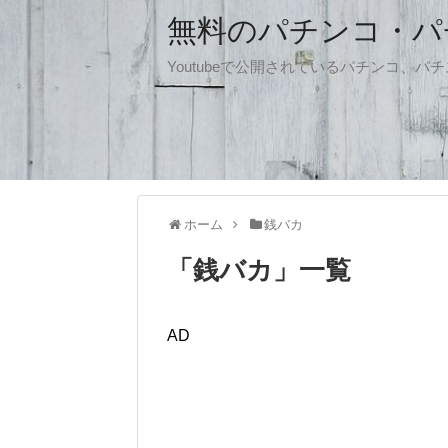
無料のパチンコ・パチス
Youtubeで公開されているパチンコ、
ホーム
銭バカ
「
銭バカ
」
一覧
AD