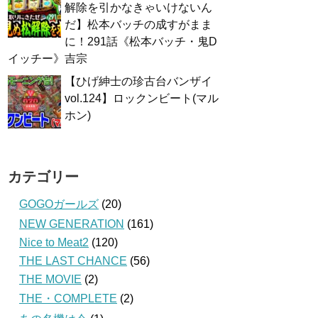
解除を引かなきゃいけないん
だ】松本バッチの成すがまま
に！291話《松本バッチ・鬼D
イッチー》吉宗
【ひげ紳士の珍古台バンザイ
vol.124】ロックンビート(マル
ホン)
カテゴリー
GOGOガールズ
(20)
NEW GENERATION
(161)
Nice to Meat2
(120)
THE LAST CHANCE
(56)
THE MOVIE
(2)
THE・COMPLETE
(2)