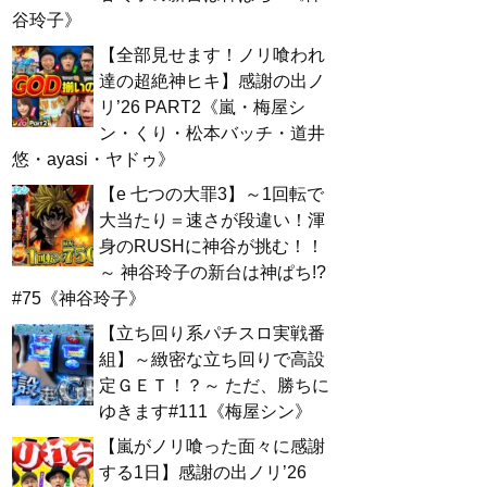
谷玲子》
【全部見せます！ノリ喰われ
達の超絶神ヒキ】感謝の出ノ
リ’26 PART2《嵐・梅屋シ
ン・くり・松本バッチ・道井
悠・ayasi・ヤドゥ》
【e 七つの大罪3】～1回転で
大当たり＝速さが段違い！渾
身のRUSHに神谷が挑む！！
～ 神谷玲子の新台は神ぱち!?
#75《神谷玲子》
【立ち回り系パチスロ実戦番
組】～緻密な立ち回りで高設
定ＧＥＴ！？～ ただ、勝ちに
ゆきます#111《梅屋シン》
【嵐がノリ喰った面々に感謝
する1日】感謝の出ノリ’26