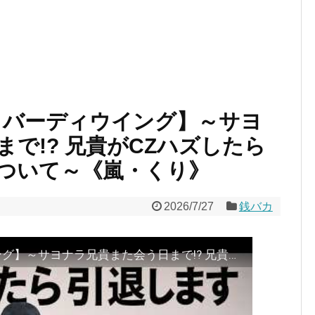
Ⅱ バーディウイング】～サヨ
で!? 兄貴がCZハズしたら
ついて～《嵐・くり》
2026/7/27
銭バカ
『銭バカ』【SAOⅡ バーディウイング】～サヨナラ兄貴また会う日まで!? 兄貴がCZハズしたら引退宣言をした件について～《嵐・くり》[必勝本WEB-TV[パチスロ][スロット]