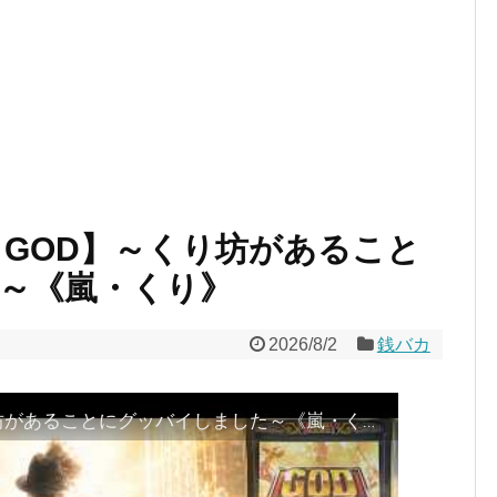
 GOD】～くり坊があること
～《嵐・くり》
2026/8/2
銭バカ
『銭バカ』【SAOⅡ GOD】～くり坊があることにグッバイしました～《嵐・くり》[必勝本WEB-TV[パチスロ][スロット]