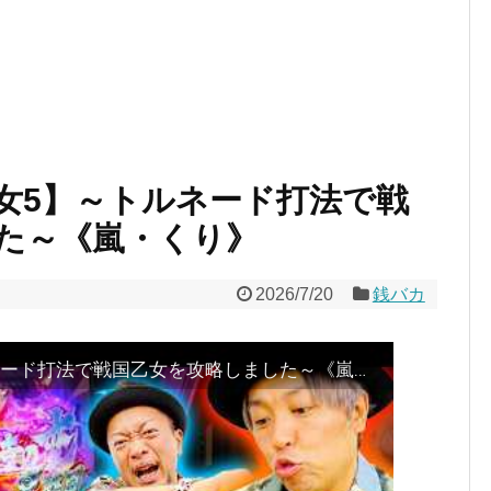
女5】～トルネード打法で戦
た～《嵐・くり》
2026/7/20
銭バカ
『銭バカ』【戦国乙女5】～トルネード打法で戦国乙女を攻略しました～《嵐・くり》[必勝本WEB-TV[パチスロ][スロット]