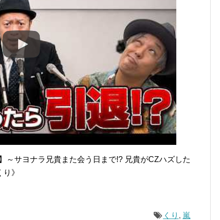
】～サヨナラ兄貴また会う日まで!? 兄貴がCZハズした
くり》
くり
,
嵐