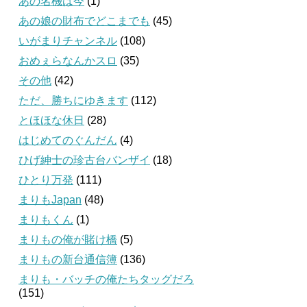
あの名機は今
(1)
あの娘の財布でどこまでも
(45)
いがまりチャンネル
(108)
おめぇらなんかスロ
(35)
その他
(42)
ただ、勝ちにゆきます
(112)
とほほな休日
(28)
はじめてのぐんだん
(4)
ひげ紳士の珍古台バンザイ
(18)
ひとり万発
(111)
まりもJapan
(48)
まりもくん
(1)
まりもの俺が賭け橋
(5)
まりもの新台通信簿
(136)
まりも・バッチの俺たちタッグだろ
(151)