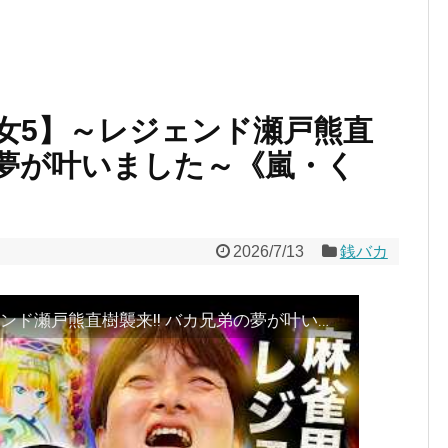
女5】～レジェンド瀬戸熊直
の夢が叶いました～《嵐・く
2026/7/13
銭バカ
『銭バカ』【戦国乙女5】～レジェンド瀬戸熊直樹襲来!! バカ兄弟の夢が叶いました～《嵐・くり》[必勝本WEB-TV[パチスロ][スロット]