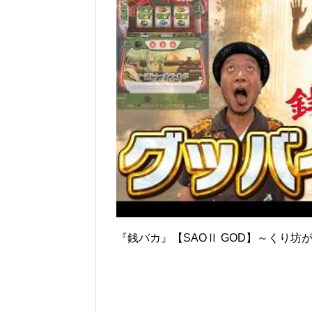
『銭バカ』【SAOⅡ GOD】～くり