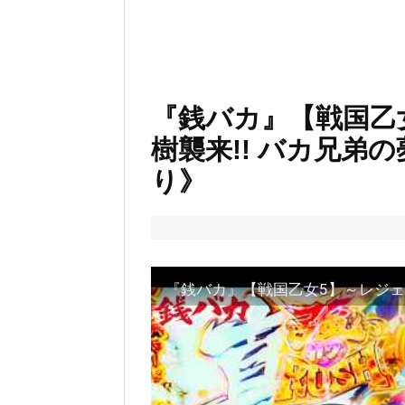
『銭バカ』【戦国乙
樹襲来!! バカ兄弟
り》