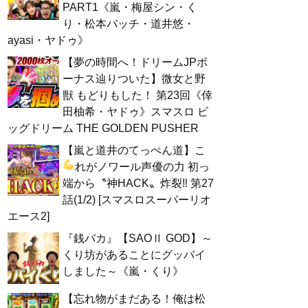
PART1《嵐・梅屋シン・く
り・松本バッチ・道井悠・
ayasi・ヤドゥ》
【夢の時間へ！ドリームJPボ
ーナス辿りついた】微女と野
獣 もどりもした！ 第23回《倖
田柚希・ヤドゥ》スマスロ ビ
ッグドリーム THE GOLDEN PUSHER
【嵐と道井のてっぺん道】こ
れがノワール声優の力
初っ
端から〝神HACK〟炸裂‼ 第27
話(1/2) [スマスロスーパーリオ
エース2]
『銭バカ』【SAOⅡ GOD】～
くり坊があることにグッバイ
しました～《嵐・くり》
【忘れ物がまだある！俺は松