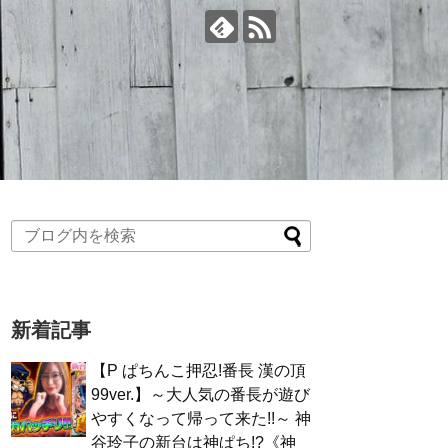
新着記事
【P ぱちんこ押忍!番長 漢の頂
99ver.】～大人気の番長が遊び
やすくなって帰って来た!!～ 神
谷玲子の新台は神ぱち!?《神