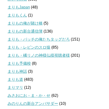
まりもJapan
(48)
まりもくん
(1)
まりもの俺が賭け橋
(5)
まりもの新台通信簿
(136)
まりも・バッチの俺たちタッグだろ
(151)
まりも・レビンのスロ猿
(85)
まりも・橘リノの神様仏様視聴者様
(201)
まりも予備校
(8)
まりも神話
(3)
まりも道
(483)
まりマリ
(12)
みさおにお・ま・か・せ
(62)
みのりんの新台アンバサダー
(10)