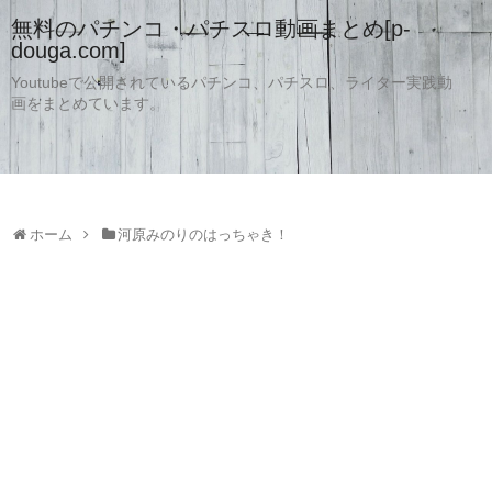
無料のパチンコ・パチスロ動画まとめ[p-
douga.com]
Youtubeで公開されているパチンコ、パチスロ、ライター実践動
画をまとめています。
ホーム
河原みのりのはっちゃき！