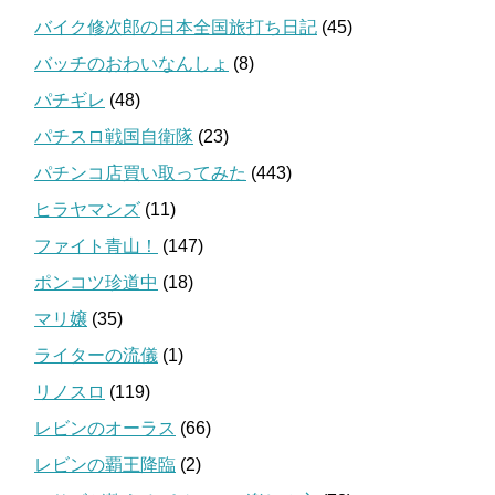
バイク修次郎の日本全国旅打ち日記
(45)
バッチのおわいなんしょ
(8)
パチギレ
(48)
パチスロ戦国自衛隊
(23)
パチンコ店買い取ってみた
(443)
ヒラヤマンズ
(11)
ファイト青山！
(147)
ポンコツ珍道中
(18)
マリ嬢
(35)
ライターの流儀
(1)
リノスロ
(119)
レビンのオーラス
(66)
レビンの覇王降臨
(2)