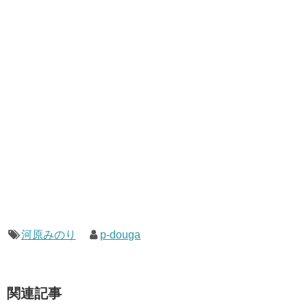
河原みのり
p-douga
関連記事