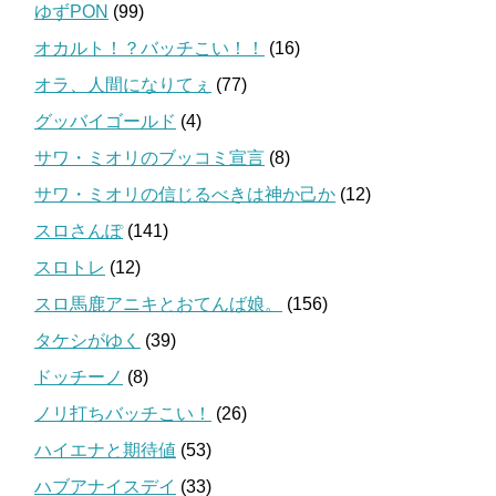
ゆずPON
(99)
オカルト！？バッチこい！！
(16)
オラ、人間になりてぇ
(77)
グッバイゴールド
(4)
サワ・ミオリのブッコミ宣言
(8)
サワ・ミオリの信じるべきは神か己か
(12)
スロさんぽ
(141)
スロトレ
(12)
スロ馬鹿アニキとおてんば娘。
(156)
タケシがゆく
(39)
ドッチーノ
(8)
ノリ打ちバッチこい！
(26)
ハイエナと期待値
(53)
ハブアナイスデイ
(33)