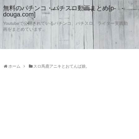
無料のパチンコ・パチスロ動画まとめ[p-
douga.com]
Youtubeで公開されているパチンコ、パチスロ、ライター実践動
画をまとめています。
ホーム
スロ馬鹿アニキとおてんば娘。