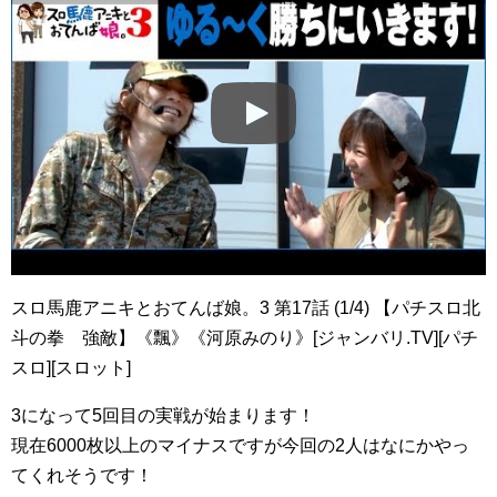
スロ馬鹿アニキとおてんば娘。3 第17話 (1/4) 【パチスロ北
斗の拳 強敵】《飄》《河原みのり》[ジャンバリ.TV][パチ
スロ][スロット]
3になって5回目の実戦が始まります！
現在6000枚以上のマイナスですが今回の2人はなにかやっ
てくれそうです！