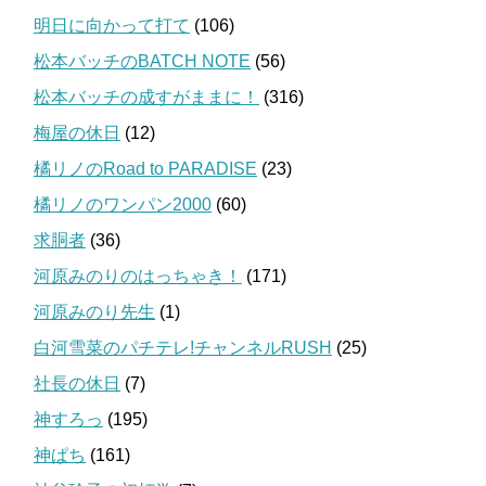
明日に向かって打て
(106)
松本バッチのBATCH NOTE
(56)
松本バッチの成すがままに！
(316)
梅屋の休日
(12)
橘リノのRoad to PARADISE
(23)
橘リノのワンパン2000
(60)
求胴者
(36)
河原みのりのはっちゃき！
(171)
河原みのり先生
(1)
白河雪菜のパチテレ!チャンネルRUSH
(25)
社長の休日
(7)
神すろっ
(195)
神ぱち
(161)