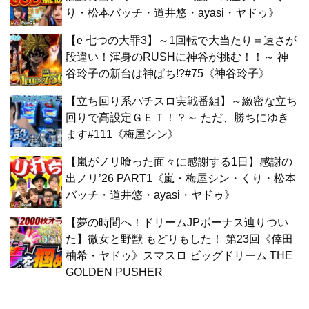
り・松本バッチ・道井悠・ayasi・ヤドゥ》
【e 七つの大罪3】～1回転で大当たり＝速さが
段違い！渾身のRUSHに神谷が挑む！！～ 神
谷玲子の新台は神ぱち!?#75《神谷玲子》
【立ち回り系パチスロ実戦番組】～緻密な立ち
回りで高設定ＧＥＴ！？～ ただ、勝ちにゆき
ます#111《梅屋シン》
【嵐がノリ喰った面々に感謝する1日】感謝の
出ノリ’26 PART1《嵐・梅屋シン・くり・松本
バッチ・道井悠・ayasi・ヤドゥ》
【夢の時間へ！ドリームJPボーナス辿りつい
た】微女と野獣 もどりもした！ 第23回《倖田
柚希・ヤドゥ》スマスロ ビッグドリーム THE
GOLDEN PUSHER