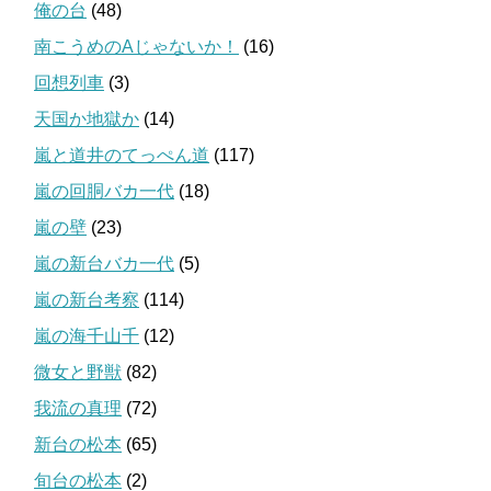
俺の台
(48)
南こうめのAじゃないか！
(16)
回想列車
(3)
天国か地獄か
(14)
嵐と道井のてっぺん道
(117)
嵐の回胴バカ一代
(18)
嵐の壁
(23)
嵐の新台バカ一代
(5)
嵐の新台考察
(114)
嵐の海千山千
(12)
微女と野獣
(82)
我流の真理
(72)
新台の松本
(65)
旬台の松本
(2)