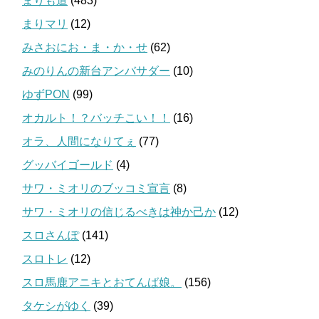
まりも道
(483)
まりマリ
(12)
みさおにお・ま・か・せ
(62)
みのりんの新台アンバサダー
(10)
ゆずPON
(99)
オカルト！？バッチこい！！
(16)
オラ、人間になりてぇ
(77)
グッバイゴールド
(4)
サワ・ミオリのブッコミ宣言
(8)
サワ・ミオリの信じるべきは神か己か
(12)
スロさんぽ
(141)
スロトレ
(12)
スロ馬鹿アニキとおてんば娘。
(156)
タケシがゆく
(39)