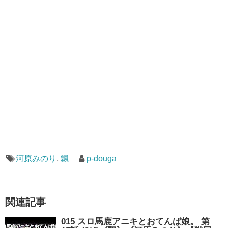
河原みのり
,
飄
p-douga
関連記事
015 スロ馬鹿アニキとおてんば娘。 第