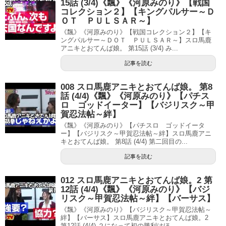
15話 (3/4)《飄》《河原みのり》【戦国
コレクション２】【キングパルサー～Ｄ
ＯＴ ＰＵＬＳＡＲ～】
《飄》《河原みのり》【戦国コレクション２】【キ
ングパルサー～ＤＯＴ ＰＵＬＳＡＲ～】スロ馬鹿
アニキとおてんば娘。 第15話 (3/4) み...
記事を読む
008 スロ馬鹿アニキとおてんば娘。 第8
話 (4/4)《飄》《河原みのり》【パチス
ロ ゴッドイーター】【バジリスク～甲
賀忍法帖～絆】
《飄》《河原みのり》【パチスロ ゴッドイータ
ー】【バジリスク～甲賀忍法帖～絆】スロ馬鹿アニ
キとおてんば娘。 第8話 (4/4) 第二回目の...
記事を読む
012 スロ馬鹿アニキとおてんば娘。2 第
12話 (4/4)《飄》《河原みのり》【バジ
リスク～甲賀忍法帖～絆】【バーサス】
《飄》《河原みのり》【バジリスク～甲賀忍法帖～
絆】【バーサス】スロ馬鹿アニキとおてんば娘。2
第12話 (4/4) ２になって初の勝利はほ...