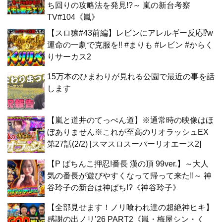
ち回りの攻略法を発見!?～ 嵐の新台考察
TV#104《嵐》
【スロ猿#43前編】レビンにアレルギー反応⁉w
運命の一劇で克服を‼ #まりも #レビン #からく
りサーカス2
15万本のひまわりが見れる公園で最近の事を話
します
【嵐と道井のてっぺん道】※通常時の映像はほ
ぼありません※これが至高のリオラッシュEX
第27話(2/2) [スマスロスーパーリオエース2]
【P ぱちんこ押忍!番長 漢の頂 99ver.】～大人
気の番長が遊びやすくなって帰って来た!!～ 神
谷玲子の新台は神ぱち!?《神谷玲子》
【全部見せます！ノリ喰われ達の超絶神ヒキ】
感謝の出ノリ’26 PART2《嵐・梅屋シン・く