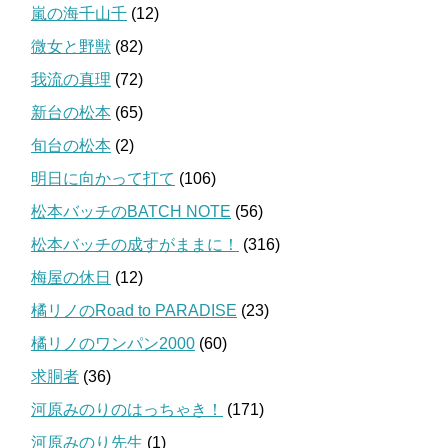
嵐の海千山千
(12)
微女と野獣
(82)
我流の真理
(72)
新台の松本
(65)
旬台の松本
(2)
明日に向かって打て
(106)
松本バッチのBATCH NOTE
(56)
松本バッチの成すがままに！
(316)
梅屋の休日
(12)
橘リノのRoad to PARADISE
(23)
橘リノのワンパン2000
(60)
求胴者
(36)
河原みのりのはっちゃき！
(171)
河原みのり先生
(1)