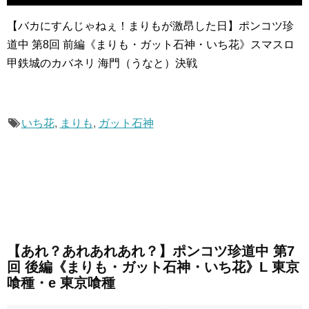
【バカにすんじゃねぇ！まりもが激昂した日】ポンコツ珍
道中 第8回 前編《まりも・ガット石神・いち花》スマスロ
甲鉄城のカバネリ 海門（うなと）決戦
いち花
,
まりも
,
ガット石神
【あれ？あれあれあれ？】ポンコツ珍道中 第7
回 後編《まりも・ガット石神・いち花》L 東京
喰種・e 東京喰種