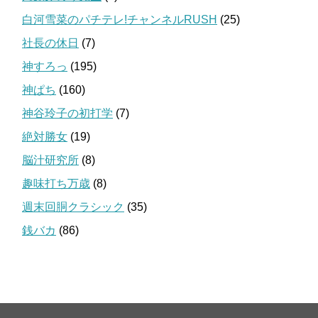
白河雪菜のパチテレ!チャンネルRUSH
(25)
社長の休日
(7)
神すろっ
(195)
神ぱち
(160)
神谷玲子の初打学
(7)
絶対勝女
(19)
脳汁研究所
(8)
趣味打ち万歳
(8)
週末回胴クラシック
(35)
銭バカ
(86)