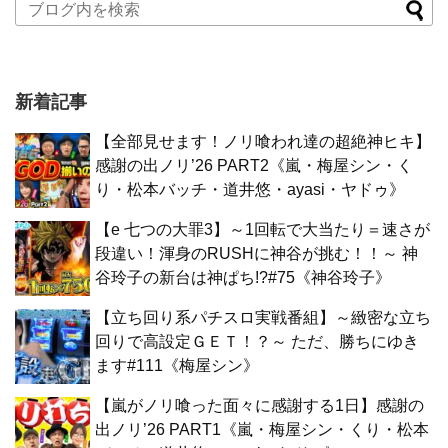
新着記事
【全部見せます！ノリ喰われ達の超絶神ヒキ】
感謝の出ノリ’26 PART2《嵐・梅屋シン・く
り・松本バッチ・道井悠・ayasi・ヤドゥ》
【e 七つの大罪3】～1回転で大当たり＝速さが
段違い！渾身のRUSHに神谷が挑む！！～ 神
谷玲子の新台は神ぱち!?#75《神谷玲子》
【立ち回り系パチスロ実戦番組】～緻密な立ち
回りで高設定ＧＥＴ！？～ ただ、勝ちにゆき
ます#111《梅屋シン》
【嵐がノリ喰った面々に感謝する1日】感謝の
出ノリ’26 PART1《嵐・梅屋シン・くり・松本