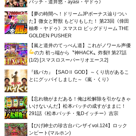
バッチ・道井悠・ayasi・ヤドゥ》
【夢の時間へ！ドリームJPボーナス辿りつい
た】微女と野獣 もどりもした！ 第23回《倖田
柚希・ヤドゥ》スマスロ ビッグドリーム THE
GOLDEN PUSHER
【嵐と道井のてっぺん道】これがノワール声優
の力
初っ端から〝神HACK〟炸裂‼ 第27話
(1/2) [スマスロスーパーリオエース2]
『銭バカ』【SAOⅡ GOD】～くり坊があるこ
とにグッバイしました～《嵐・くり》
【忘れ物がまだある！俺は松解除を引かなきゃ
いけないんだ】松本バッチの成すがままに！
291話《松本バッチ・鬼Dイッチー》吉宗
【ひげ紳士の珍古台バンザイvol.124】ロック
ンビート(マルホン)