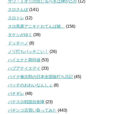
サワ・ミオリの信じるべきは神か己か
(12)
スロさんぽ
(141)
スロトレ
(12)
スロ馬鹿アニキとおてんば娘。
(156)
タケシがゆく
(39)
ドッチーノ
(8)
ノリ打ちバッチこい！
(26)
ハイエナと期待値
(53)
ハブアナイスデイ
(33)
バイク修次郎の日本全国旅打ち日記
(45)
バッチのおわいなんしょ
(8)
パチギレ
(48)
パチスロ戦国自衛隊
(23)
パチンコ店買い取ってみた
(443)