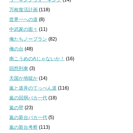
万枚復活計画
(118)
世界一への道
(8)
中武家の面々
(11)
俺たちノープラン
(82)
俺の台
(48)
南こうめのAじゃないか！
(16)
回想列車
(3)
天国か地獄か
(14)
嵐と道井のてっぺん道
(116)
嵐の回胴バカ一代
(18)
嵐の壁
(23)
嵐の新台バカ一代
(5)
嵐の新台考察
(113)