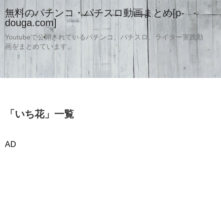
無料のパチンコ・パチスロ動画まとめ[p-
douga.com]
Youtubeで公開されているパチンコ、パチスロ、ライター実践動
画をまとめています。
「
いち花
」
一覧
AD