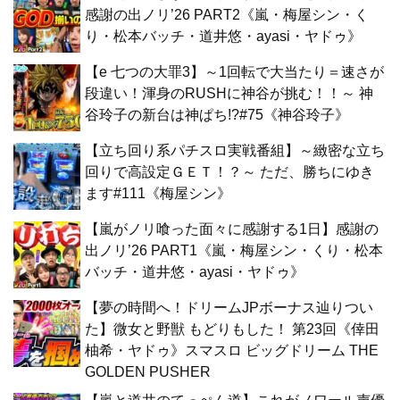
感謝の出ノリ’26 PART2《嵐・梅屋シン・く
り・松本バッチ・道井悠・ayasi・ヤドゥ》
【e 七つの大罪3】～1回転で大当たり＝速さが
段違い！渾身のRUSHに神谷が挑む！！～ 神
谷玲子の新台は神ぱち!?#75《神谷玲子》
【立ち回り系パチスロ実戦番組】～緻密な立ち
回りで高設定ＧＥＴ！？～ ただ、勝ちにゆき
ます#111《梅屋シン》
【嵐がノリ喰った面々に感謝する1日】感謝の
出ノリ’26 PART1《嵐・梅屋シン・くり・松本
バッチ・道井悠・ayasi・ヤドゥ》
【夢の時間へ！ドリームJPボーナス辿りつい
た】微女と野獣 もどりもした！ 第23回《倖田
柚希・ヤドゥ》スマスロ ビッグドリーム THE
GOLDEN PUSHER