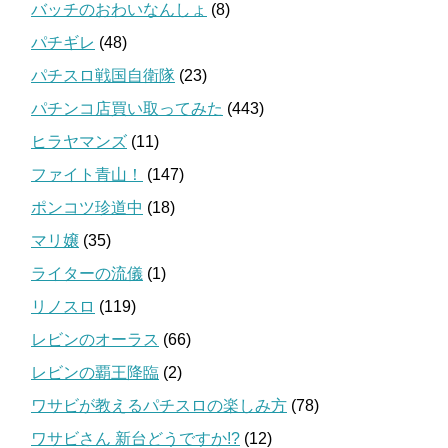
バッチのおわいなんしょ
(8)
パチギレ
(48)
パチスロ戦国自衛隊
(23)
パチンコ店買い取ってみた
(443)
ヒラヤマンズ
(11)
ファイト青山！
(147)
ポンコツ珍道中
(18)
マリ嬢
(35)
ライターの流儀
(1)
リノスロ
(119)
レビンのオーラス
(66)
レビンの覇王降臨
(2)
ワサビが教えるパチスロの楽しみ方
(78)
ワサビさん 新台どうですか!?
(12)