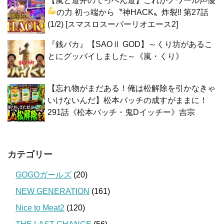
【嵐と道井のてっぺん道】これがノワール声優
の力
初っ端から〝神HACK〟炸裂‼ 第27話
(1/2) [スマスロスーパーリオエース2]
『銭バカ』【SAOⅡ GOD】～くり坊があるこ
とにグッバイしました～《嵐・くり》
【忘れ物がまだある！俺は松解除を引かなきゃ
いけないんだ】松本バッチの成すがままに！
291話《松本バッチ・鬼Dイッチー》吉宗
カテゴリー
GOGOガールズ
(20)
NEW GENERATION
(161)
Nice to Meat2
(120)