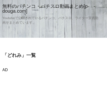
無料のパチンコ・パチスロ動画まとめ[p-
douga.com]
Youtubeで公開されているパチンコ、パチスロ、ライター実践動
画をまとめています。
「
どれみ
」
一覧
AD