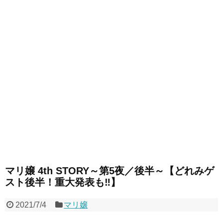
マリ嬢 4th STORY～第5夜／後半～【どれみゲ
スト後半！重大発表も‼】
2021/7/4
マリ嬢