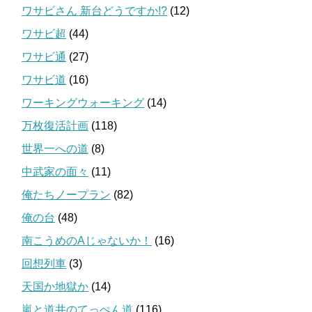
ワサビさん 新台どうですか!?
(12)
ワサビ超
(44)
ワサビ通
(27)
ワサビ道
(16)
ワーキングウォーキング
(14)
万枚復活計画
(118)
世界一への道
(8)
中武家の面々
(11)
俺たちノープラン
(82)
俺の台
(48)
南こうめのAじゃないか！
(16)
回想列車
(3)
天国か地獄か
(14)
嵐と道井のてっぺん道
(116)