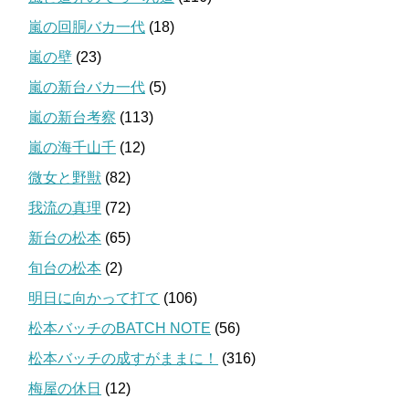
嵐の回胴バカ一代
(18)
嵐の壁
(23)
嵐の新台バカ一代
(5)
嵐の新台考察
(113)
嵐の海千山千
(12)
微女と野獣
(82)
我流の真理
(72)
新台の松本
(65)
旬台の松本
(2)
明日に向かって打て
(106)
松本バッチのBATCH NOTE
(56)
松本バッチの成すがままに！
(316)
梅屋の休日
(12)