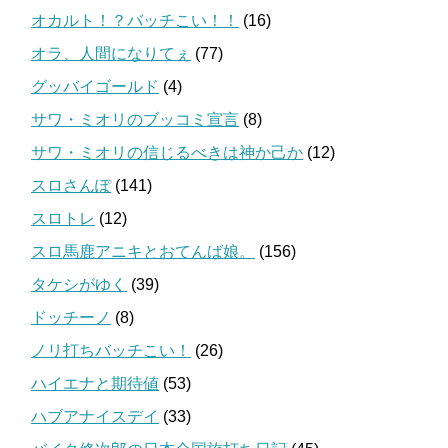
オカルト！？バッチこい！！
(16)
オラ、人間になりてぇ
(77)
グッバイゴールド
(4)
サワ・ミオリのブッコミ宣言
(8)
サワ・ミオリの信じるべきは神か己か
(12)
スロさんぽ
(141)
スロトレ
(12)
スロ馬鹿アニキとおてんば娘。
(156)
タケシがゆく
(39)
ドッチーノ
(8)
ノリ打ちバッチこい！
(26)
ハイエナと期待値
(53)
ハブアナイスデイ
(33)