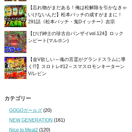
【忘れ物がまだある！俺は松解除を引かなきゃ
いけないんだ】松本バッチの成すがままに！
291話《松本バッチ・鬼Dイッチー》吉宗
【ひげ紳士の珍古台バンザイvol.124】ロック
ンビート(マルホン)
【金V欲しい～魂の言霊がグランドスラムに導
く!?】スロトレ#12～スマスロモンキーターン
V/レビン
カテゴリー
GOGOガールズ
(20)
NEW GENERATION
(161)
Nice to Meat2
(120)