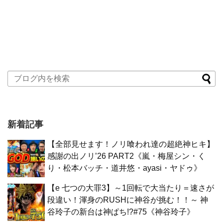
新着記事
【全部見せます！ノリ喰われ達の超絶神ヒキ】
感謝の出ノリ’26 PART2《嵐・梅屋シン・く
り・松本バッチ・道井悠・ayasi・ヤドゥ》
【e 七つの大罪3】～1回転で大当たり＝速さが
段違い！渾身のRUSHに神谷が挑む！！～ 神
谷玲子の新台は神ぱち!?#75《神谷玲子》