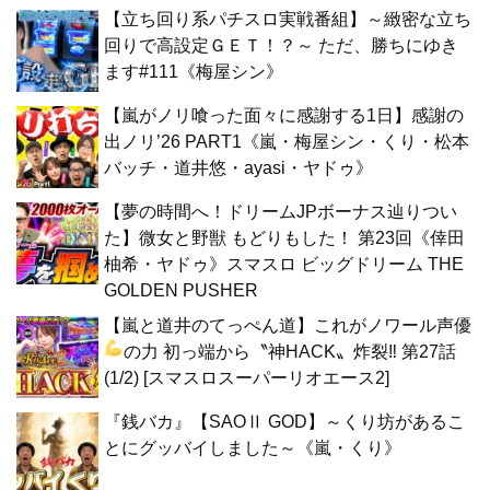
【立ち回り系パチスロ実戦番組】～緻密な立ち
回りで高設定ＧＥＴ！？～ ただ、勝ちにゆき
ます#111《梅屋シン》
【嵐がノリ喰った面々に感謝する1日】感謝の
出ノリ’26 PART1《嵐・梅屋シン・くり・松本
バッチ・道井悠・ayasi・ヤドゥ》
【夢の時間へ！ドリームJPボーナス辿りつい
た】微女と野獣 もどりもした！ 第23回《倖田
柚希・ヤドゥ》スマスロ ビッグドリーム THE
GOLDEN PUSHER
【嵐と道井のてっぺん道】これがノワール声優
の力
初っ端から〝神HACK〟炸裂‼ 第27話
(1/2) [スマスロスーパーリオエース2]
『銭バカ』【SAOⅡ GOD】～くり坊があるこ
とにグッバイしました～《嵐・くり》