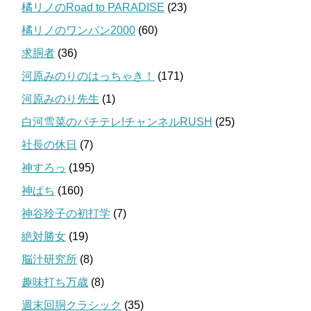
橘リノのRoad to PARADISE
(23)
橘リノのワンパン2000
(60)
求胴者
(36)
河原みのりのはっちゃき！
(171)
河原みのり先生
(1)
白河雪菜のパチテレ!チャンネルRUSH
(25)
社長の休日
(7)
神すろっ
(195)
神ぱち
(160)
神谷玲子の初打学
(7)
絶対勝女
(19)
脳汁研究所
(8)
趣味打ち万歳
(8)
週末回胴クラシック
(35)