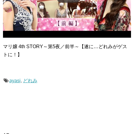
マリ嬢 4th STORY～第5夜／前半～【遂に…どれみがゲス
トに！】
ayasi
,
どれみ