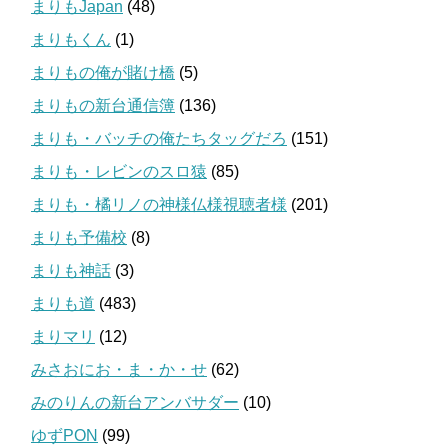
まりもJapan
(48)
まりもくん
(1)
まりもの俺が賭け橋
(5)
まりもの新台通信簿
(136)
まりも・バッチの俺たちタッグだろ
(151)
まりも・レビンのスロ猿
(85)
まりも・橘リノの神様仏様視聴者様
(201)
まりも予備校
(8)
まりも神話
(3)
まりも道
(483)
まりマリ
(12)
みさおにお・ま・か・せ
(62)
みのりんの新台アンバサダー
(10)
ゆずPON
(99)