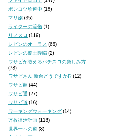
ファイト青山！
(147)
ポンコツ珍道中
(18)
マリ嬢
(35)
ライターの流儀
(1)
リノスロ
(119)
レビンのオーラス
(66)
レビンの覇王降臨
(2)
ワサビが教えるパチスロの楽しみ方
(78)
ワサビさん 新台どうですか!?
(12)
ワサビ超
(44)
ワサビ通
(27)
ワサビ道
(16)
ワーキングウォーキング
(14)
万枚復活計画
(118)
世界一への道
(8)