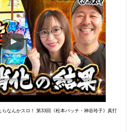
らなんかスロ！ 第33回《松本バッチ・神谷玲子》真打