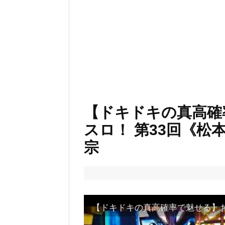
【ドキドキの真高確
スロ！ 第33回《松
宗