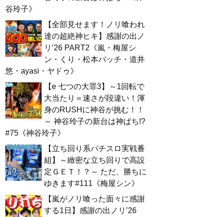
谷玲子》
【全部見せます！ノリ喰われ
達の超絶神ヒキ】感謝の出ノ
リ’26 PART2《嵐・梅屋シ
ン・くり・松本バッチ・道井
悠・ayasi・ヤドゥ》
【e 七つの大罪3】～1回転で
大当たり＝速さが段違い！渾
身のRUSHに神谷が挑む！！
～ 神谷玲子の新台は神ぱち!?
#75《神谷玲子》
【立ち回り系パチスロ実戦番
組】～緻密な立ち回りで高設
定ＧＥＴ！？～ ただ、勝ちに
ゆきます#111《梅屋シン》
【嵐がノリ喰った面々に感謝
する1日】感謝の出ノリ’26