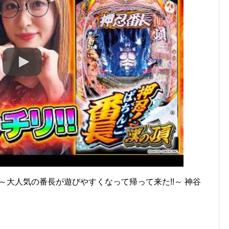
r.】～大人気の番長が遊びやすくなって帰って来た!!～ 神谷