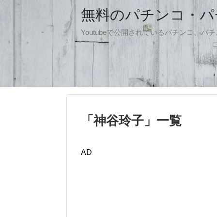
無料のパチンコ・パチス
Youtubeで公開されているパチンコ、
「
神谷玲子
」
一覧
AD