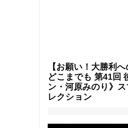
【お願い！大勝利へ
どこまでも 第41回
ン・河原みのり》ス
レクション