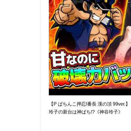
【P ぱちんこ押忍!番長 漢の頂 99ve
玲子の新台は神ぱち!?《神谷玲子》