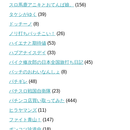
スロ馬鹿アニキとおてんば娘。
(156)
タケシがゆく
(39)
ドッチーノ
(8)
ノリ打ちバッチこい！
(26)
ハイエナと期待値
(53)
ハブアナイスデイ
(33)
バイク修次郎の日本全国旅打ち日記
(45)
バッチのおわいなんしょ
(8)
パチギレ
(48)
パチスロ戦国自衛隊
(23)
パチンコ店買い取ってみた
(444)
ヒラヤマンズ
(11)
ファイト青山！
(147)
ポンコツ珍道中
(18)