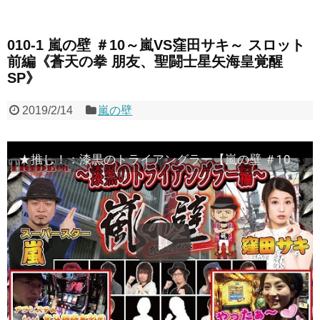
010-1 嵐の壁 ＃10～嵐VS窪田サキ～ スロット
前編《蒼天の拳 朋友、聖闘士星矢海皇覚醒
SP》
2019/2/14
嵐の壁
★推し！：漆黒のトライアングラー【嵐の壁 ＃10～嵐VS窪田サキ～】スロット前編《蒼天の拳 朋友、聖闘士星矢海皇覚醒SP》