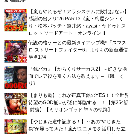
【嵐もやれるぞ！アラシステムに敗北はない】
感謝の出ノリ’26 PART3《嵐・梅屋シン・く
り・松本バッチ・道井悠・ayasi・ヤドゥ》ス
ロット ソードアート・オンラインⅡ
伝説の格ゲーとの最新タイアップ機!!「スマス
ロ ストリートファイター6」まりもの新台通信
簿＃174
『銭バカ』【からくりサーカス2】～好きな場
面でレア役を引く方法を教えます～《嵐・く
り》
【まりも道】これが正真正銘のYES！！全世界
待望のGOD揃いが遂に降臨する！！【第254話
-前編】【ミリオンゴッド 神々の軌跡】
【やじきた道中記参る！】～あの”やじきた
祭”が帰ってきた！嵐がユニメモを活用した立