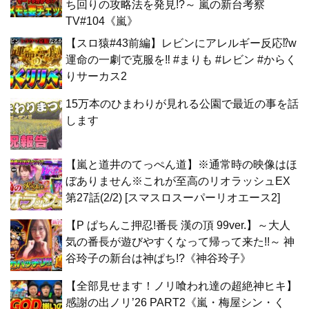
ち回りの攻略法を発見!?～ 嵐の新台考察
TV#104《嵐》
【スロ猿#43前編】レビンにアレルギー反応⁉w
運命の一劇で克服を‼ #まりも #レビン #からく
りサーカス2
15万本のひまわりが見れる公園で最近の事を話
します
【嵐と道井のてっぺん道】※通常時の映像はほ
ぼありません※これが至高のリオラッシュEX
第27話(2/2) [スマスロスーパーリオエース2]
【P ぱちんこ押忍!番長 漢の頂 99ver.】～大人
気の番長が遊びやすくなって帰って来た!!～ 神
谷玲子の新台は神ぱち!?《神谷玲子》
【全部見せます！ノリ喰われ達の超絶神ヒキ】
感謝の出ノリ’26 PART2《嵐・梅屋シン・く