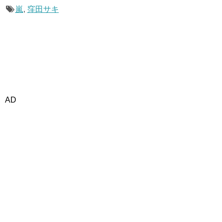
嵐
,
窪田サキ
AD