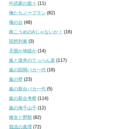
中武家の面々
(11)
俺たちノープラン
(82)
俺の台
(48)
南こうめのAじゃないか！
(16)
回想列車
(3)
天国か地獄か
(14)
嵐と道井のてっぺん道
(117)
嵐の回胴バカ一代
(18)
嵐の壁
(23)
嵐の新台バカ一代
(5)
嵐の新台考察
(114)
嵐の海千山千
(12)
微女と野獣
(82)
我流の真理
(72)