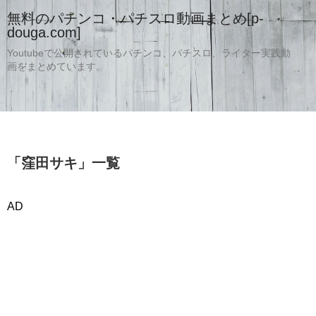
無料のパチンコ・パチスロ動画まとめ[p-
douga.com]
Youtubeで公開されているパチンコ、パチスロ、ライター実践動
画をまとめています。
「
窪田サキ
」
一覧
AD