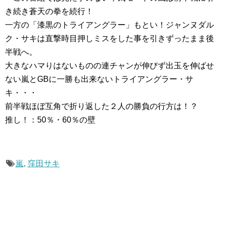
き続き蒼天の拳を続行！
一方の「漆黒のトライアングラー」もとい！ジャンヌダル
ク・サキは直撃時目押しミスをした事を引きずったまま後
半戦へ。
大きなハマりはないものの連チャンが伸びず出玉を伸ばせ
ない嵐とGBに一勝も出来ないトライアングラー・サ
キ・・・
前半戦ほぼ互角で折り返した２人の勝負の行方は！？
推し！：50％・60％の壁
嵐
,
窪田サキ