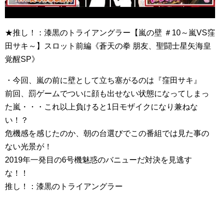
★推し！：漆黒のトライアングラー【嵐の壁 ＃10～嵐VS窪
田サキ～】スロット前編《蒼天の拳 朋友、聖闘士星矢海皇
覚醒SP》
・今回、嵐の前に壁として立ち塞がるのは『窪田サキ』
前回、罰ゲームでついに顔も出せない状態になってしまっ
た嵐・・・これ以上負けると1日モザイクになり兼ねな
い！？
危機感を感じたのか、朝の台選びでこの番組では見た事の
ない光景が！
2019年一発目の6号機魅惑のバニューだ対決を見逃す
な！！
推し！：漆黒のトライアングラー