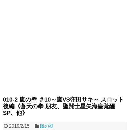
010-2 嵐の壁 ＃10～嵐VS窪田サキ～ スロット
後編《蒼天の拳 朋友、聖闘士星矢海皇覚醒
SP、他》
2019/2/15
嵐の壁