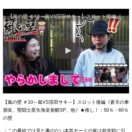
【嵐の壁 ＃10～嵐VS窪田サキ～】スロット後編《蒼天の拳 朋友、聖闘士星矢海皇覚醒SP、他》★推し！：50％・60％の壁
【嵐の壁 ＃10～嵐VS窪田サキ～】スロット後編《蒼天の拳
朋友、聖闘士星矢海皇覚醒SP、他》★推し！：50％・60％
の壁
・この番組では見た事のない本気モードの嵐は前半戦に引