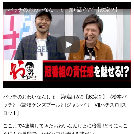
バッチのおわいなんしょ 第6話 (2/2)【政宗２】《松本バッチ》《諸積ゲンズブール》[ジャンバリ.TV][パチスロ][スロット]
バッチのおわいなんしょ 第6話 (2/2)【政宗２】《松本バ
ッチ》《諸積ゲンズブール》[ジャンバリ.TV][パチスロ][ス
ロット]
ここまで4連勝してきたおわいなんしょに暗雲!!どうにもこ
うにもな展開で、ただハマり続ける諸ゲン…。