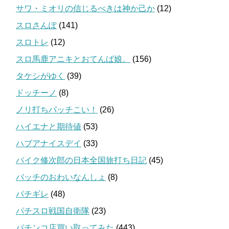
サワ・ミオリの信じるべきは神か己か
(12)
スロさんぽ
(141)
スロトレ
(12)
スロ馬鹿アニキとおてんば娘。
(156)
タケシがゆく
(39)
ドッチーノ
(8)
ノリ打ちバッチこい！
(26)
ハイエナと期待値
(53)
ハブアナイスデイ
(33)
バイク修次郎の日本全国旅打ち日記
(45)
バッチのおわいなんしょ
(8)
パチギレ
(48)
パチスロ戦国自衛隊
(23)
パチンコ店買い取ってみた
(443)