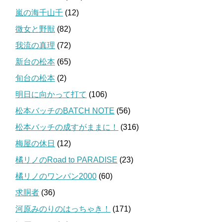
嵐の海千山千
(12)
微女と野獣
(82)
我流の真理
(72)
新台の松本
(65)
旬台の松本
(2)
明日に向かって打て
(106)
松本バッチのBATCH NOTE
(56)
松本バッチの成すがままに！
(316)
梅屋の休日
(12)
橘リノのRoad to PARADISE
(23)
橘リノのワンパン2000
(60)
求胴者
(36)
河原みのりのはっちゃき！
(171)