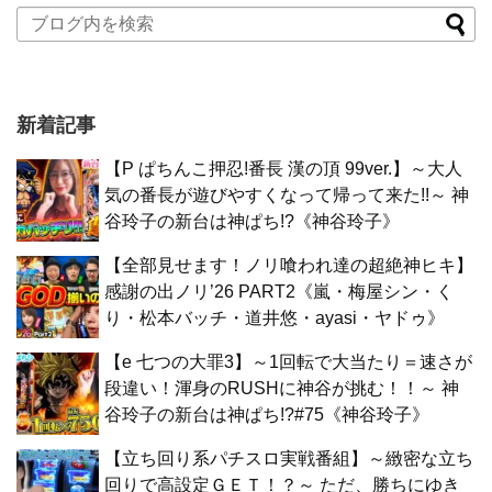
新着記事
【P ぱちんこ押忍!番長 漢の頂 99ver.】～大人
気の番長が遊びやすくなって帰って来た!!～ 神
谷玲子の新台は神ぱち!?《神谷玲子》
【全部見せます！ノリ喰われ達の超絶神ヒキ】
感謝の出ノリ’26 PART2《嵐・梅屋シン・く
り・松本バッチ・道井悠・ayasi・ヤドゥ》
【e 七つの大罪3】～1回転で大当たり＝速さが
段違い！渾身のRUSHに神谷が挑む！！～ 神
谷玲子の新台は神ぱち!?#75《神谷玲子》
【立ち回り系パチスロ実戦番組】～緻密な立ち
回りで高設定ＧＥＴ！？～ ただ、勝ちにゆき