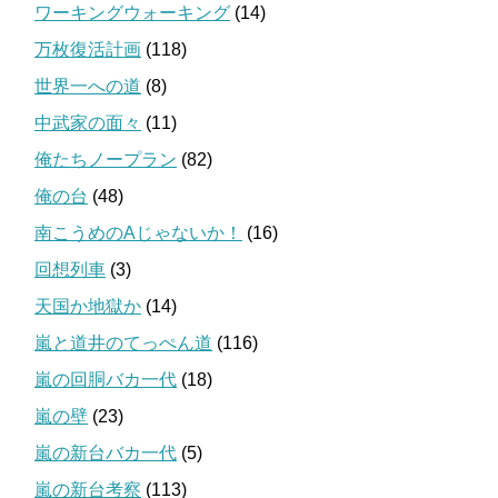
ワーキングウォーキング
(14)
万枚復活計画
(118)
世界一への道
(8)
中武家の面々
(11)
俺たちノープラン
(82)
俺の台
(48)
南こうめのAじゃないか！
(16)
回想列車
(3)
天国か地獄か
(14)
嵐と道井のてっぺん道
(116)
嵐の回胴バカ一代
(18)
嵐の壁
(23)
嵐の新台バカ一代
(5)
嵐の新台考察
(113)