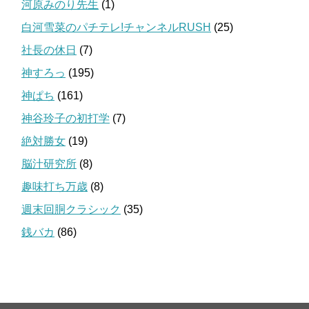
河原みのり先生
(1)
白河雪菜のパチテレ!チャンネルRUSH
(25)
社長の休日
(7)
神すろっ
(195)
神ぱち
(161)
神谷玲子の初打学
(7)
絶対勝女
(19)
脳汁研究所
(8)
趣味打ち万歳
(8)
週末回胴クラシック
(35)
銭バカ
(86)