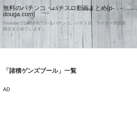
無料のパチンコ・パチスロ動画まとめ[p-
douga.com]
Youtubeで公開されているパチンコ、パチスロ、ライター実践動
画をまとめています。
「
諸積ゲンズブール
」
一覧
AD