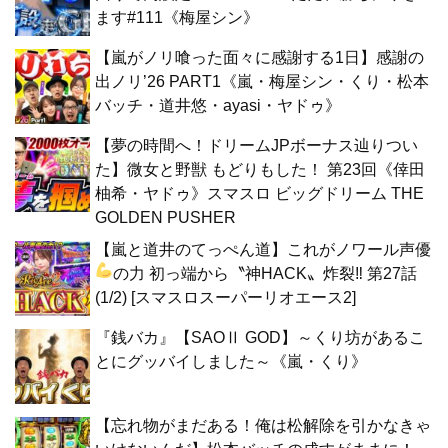
ます#111《梅屋シン》
【嵐がノリ喰った面々に感謝する1日】感謝の
出ノリ’26 PART1《嵐・梅屋シン・くり・松本
バッチ・道井悠・ayasi・ヤドゥ》
【夢の時間へ！ドリームJPボーナス辿りつい
た】微女と野獣 もどりもした！ 第23回《倖田
柚希・ヤドゥ》スマスロ ビッグドリーム THE
GOLDEN PUSHER
【嵐と道井のてっぺん道】これがノワール声優
の力
初っ端から〝神HACK〟炸裂‼ 第27話
(1/2) [スマスロスーパーリオエース2]
『銭バカ』【SAOⅡ GOD】～くり坊があるこ
とにグッバイしました～《嵐・くり》
【忘れ物がまだある！俺は松解除を引かなきゃ