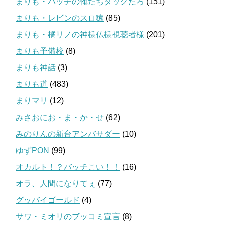
まりも・バッチの俺たちタッグだろ
(151)
まりも・レビンのスロ猿
(85)
まりも・橘リノの神様仏様視聴者様
(201)
まりも予備校
(8)
まりも神話
(3)
まりも道
(483)
まりマリ
(12)
みさおにお・ま・か・せ
(62)
みのりんの新台アンバサダー
(10)
ゆずPON
(99)
オカルト！？バッチこい！！
(16)
オラ、人間になりてぇ
(77)
グッバイゴールド
(4)
サワ・ミオリのブッコミ宣言
(8)