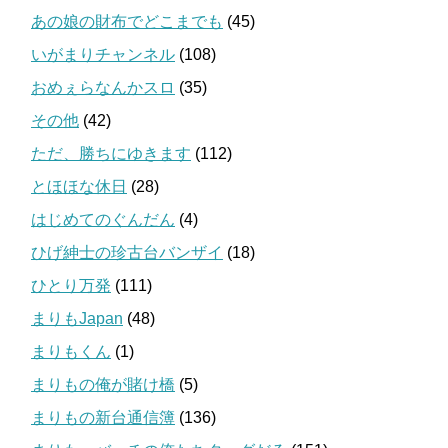
あの娘の財布でどこまでも
(45)
いがまりチャンネル
(108)
おめぇらなんかスロ
(35)
その他
(42)
ただ、勝ちにゆきます
(112)
とほほな休日
(28)
はじめてのぐんだん
(4)
ひげ紳士の珍古台バンザイ
(18)
ひとり万発
(111)
まりもJapan
(48)
まりもくん
(1)
まりもの俺が賭け橋
(5)
まりもの新台通信簿
(136)