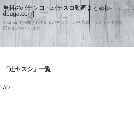
無料のパチンコ・パチスロ動画まとめ[p-
douga.com]
Youtubeで公開されているパチンコ、パチスロ、ライター実践動
画をまとめています。
「
辻ヤスシ
」
一覧
AD