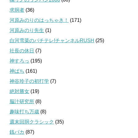
求胴者
(36)
河原みのりのはっちゃき！
(171)
河原みのり先生
(1)
白河雪菜のパチテレ!チャンネルRUSH
(25)
社長の休日
(7)
神すろっ
(195)
神ぱち
(161)
神谷玲子の初打学
(7)
絶対勝女
(19)
脳汁研究所
(8)
趣味打ち万歳
(8)
週末回胴クラシック
(35)
銭バカ
(87)