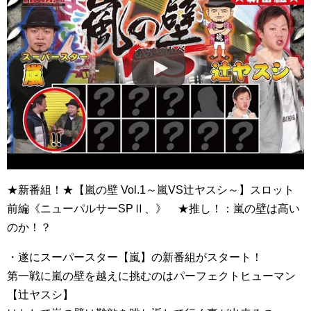
★新番組！★【嵐の壁 Vol.1～嵐VS辻ヤスシ～】スロット
前編《ニューパルサーSPⅡ、》 ★推し！：嵐の壁は高い
のか！？
・遂にスーパースター【嵐】の新番組がスタート！
第一戦に嵐の壁を越えに挑むのはパーフェクトヒューマン
【辻ヤスシ】