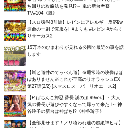
ち回りの攻略法を発見!?～ 嵐の新台考察
TV#104《嵐》
【スロ猿#43前編】レビンにアレルギー反応⁉w
運命の一劇で克服を‼ #まりも #レビン #からく
りサーカス2
15万本のひまわりが見れる公園で最近の事を話
します
【嵐と道井のてっぺん道】※通常時の映像はほ
ぼありません※これが至高のリオラッシュEX
第27話(2/2) [スマスロスーパーリオエース2]
【P ぱちんこ押忍!番長 漢の頂 99ver.】～大人
気の番長が遊びやすくなって帰って来た!!～ 神
谷玲子の新台は神ぱち!?《神谷玲子》
【全部見せます！ノリ喰われ達の超絶神ヒキ】