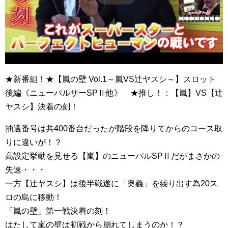
★新番組！★【嵐の壁 Vol.1～嵐VS辻ヤスシ～】スロット
後編《ニューパルサーSPⅡ他》 ★推し！：【嵐】VS【辻
ヤスシ】決着の刻！
抽選番号は共400番台だったが階段を降りてからのコース取
りに違いが！？
高設定挙動を見せる【嵐】のニューパルSPⅡだがまさかの
失速・・・
一方【辻ヤスシ】は後半戦遂に「奥義」を繰り出す為20ス
ロの島に移動！
「嵐の壁」第一戦決着の刻！
はたして嵐の壁は初戦から崩れてしまうのか！？