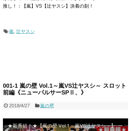
推し！：【嵐】VS【辻ヤスシ】決着の刻！
嵐
,
辻ヤスシ
001-1 嵐の壁 Vol.1～嵐VS辻ヤスシ～ スロット
前編《ニューパルサーSPⅡ、》
2018/4/27
嵐の壁
★新番組！★【嵐の壁 Vol.1～嵐VS辻ヤスシ～】スロット前編《ニューパルサーSPⅡ他》 ★推し！：嵐の壁は高いのか！？