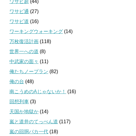
ワサビ超
(44)
ワサビ通
(27)
ワサビ道
(16)
ワーキングウォーキング
(14)
万枚復活計画
(118)
世界一への道
(8)
中武家の面々
(11)
俺たちノープラン
(82)
俺の台
(48)
南こうめのAじゃないか！
(16)
回想列車
(3)
天国か地獄か
(14)
嵐と道井のてっぺん道
(117)
嵐の回胴バカ一代
(18)