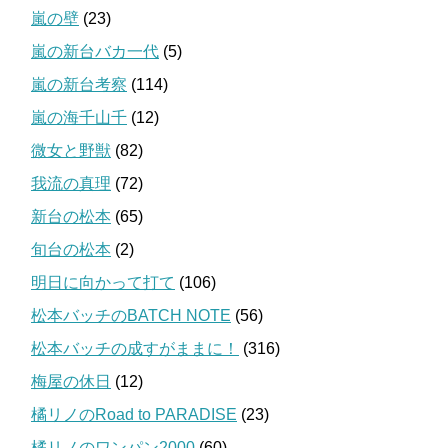
嵐の壁
(23)
嵐の新台バカ一代
(5)
嵐の新台考察
(114)
嵐の海千山千
(12)
微女と野獣
(82)
我流の真理
(72)
新台の松本
(65)
旬台の松本
(2)
明日に向かって打て
(106)
松本バッチのBATCH NOTE
(56)
松本バッチの成すがままに！
(316)
梅屋の休日
(12)
橘リノのRoad to PARADISE
(23)
橘リノのワンパン2000
(60)