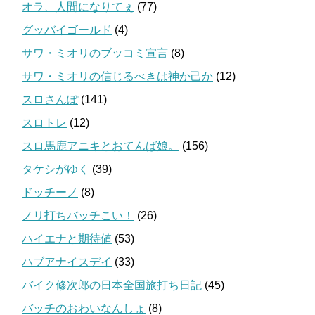
オラ、人間になりてぇ
(77)
グッバイゴールド
(4)
サワ・ミオリのブッコミ宣言
(8)
サワ・ミオリの信じるべきは神か己か
(12)
スロさんぽ
(141)
スロトレ
(12)
スロ馬鹿アニキとおてんば娘。
(156)
タケシがゆく
(39)
ドッチーノ
(8)
ノリ打ちバッチこい！
(26)
ハイエナと期待値
(53)
ハブアナイスデイ
(33)
バイク修次郎の日本全国旅打ち日記
(45)
バッチのおわいなんしょ
(8)