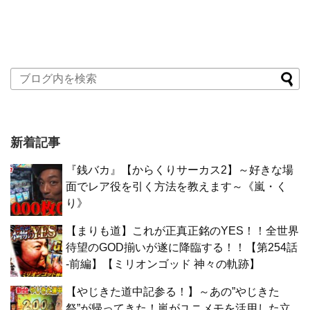
新着記事
『銭バカ』【からくりサーカス2】～好きな場
面でレア役を引く方法を教えます～《嵐・く
り》
【まりも道】これが正真正銘のYES！！全世界
待望のGOD揃いが遂に降臨する！！【第254話
-前編】【ミリオンゴッド 神々の軌跡】
【やじきた道中記参る！】～あの”やじきた
祭”が帰ってきた！嵐がユニメモを活用した立