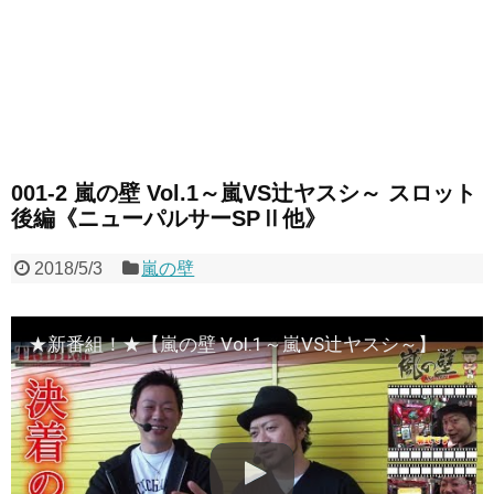
001-2 嵐の壁 Vol.1～嵐VS辻ヤスシ～ スロット
後編《ニューパルサーSPⅡ他》
2018/5/3
嵐の壁
★新番組！★【嵐の壁 Vol.1～嵐VS辻ヤスシ～】スロット後編《ニューパルサーSPⅡ他》 ★推し！：【嵐】VS【辻ヤスシ】決着の刻！