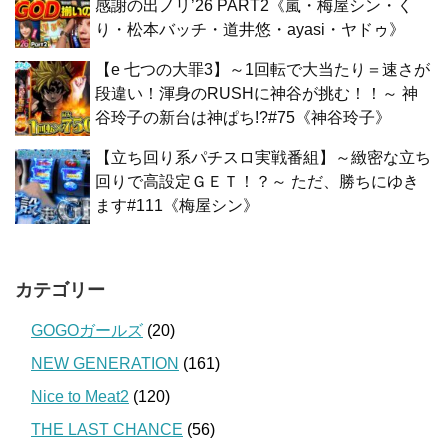
感謝の出ノリ’26 PART2《嵐・梅屋シン・く
り・松本バッチ・道井悠・ayasi・ヤドゥ》
【e 七つの大罪3】～1回転で大当たり＝速さが
段違い！渾身のRUSHに神谷が挑む！！～ 神
谷玲子の新台は神ぱち!?#75《神谷玲子》
【立ち回り系パチスロ実戦番組】～緻密な立ち
回りで高設定ＧＥＴ！？～ ただ、勝ちにゆき
ます#111《梅屋シン》
カテゴリー
GOGOガールズ
(20)
NEW GENERATION
(161)
Nice to Meat2
(120)
THE LAST CHANCE
(56)