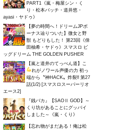
PART1《嵐・梅屋シン・く
り・松本バッチ・道井悠・
ayasi・ヤドゥ》
【夢の時間へ！ドリームJPボ
ーナス辿りついた】微女と野
獣 もどりもした！ 第23回《倖
田柚希・ヤドゥ》スマスロ ビ
ッグドリーム THE GOLDEN PUSHER
【嵐と道井のてっぺん道】こ
れがノワール声優の力
初っ
端から〝神HACK〟炸裂‼ 第27
話(1/2) [スマスロスーパーリオ
エース2]
『銭バカ』【SAOⅡ GOD】～
くり坊があることにグッバイ
しました～《嵐・くり》
【忘れ物がまだある！俺は松