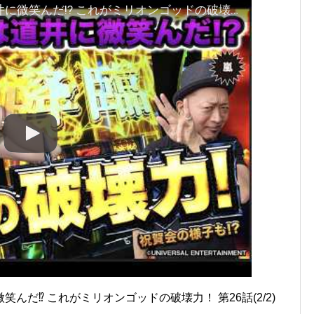
【嵐と道井のてっぺん道】神は道井に微笑んだ⁉ これがミリオンゴッドの破壊力！ 第26話(2/2) [スマスロ ミリオンゴッド-神々の軌跡-] [スマスロ] [パチスロ]
だ⁉ これがミリオンゴッドの破壊力！ 第26話(2/2)