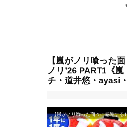
【嵐がノリ喰った面
ノリ’26 PART
チ・道井悠・ayas