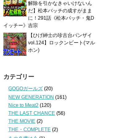
解除を引かなきゃいけないん
だ】松本バッチの成すがまま
に！291話《松本バッチ・鬼D
イッチー》吉宗
【ひげ紳士の珍古台バンザイ
vol.124】ロックンビート(マル
ホン)
カテゴリー
GOGOガールズ
(20)
NEW GENERATION
(161)
Nice to Meat2
(120)
THE LAST CHANCE
(56)
THE MOVIE
(2)
THE・COMPLETE
(2)