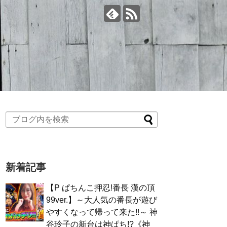
新着記事
【P ぱちんこ押忍!番長 漢の頂
99ver.】～大人気の番長が遊び
やすくなって帰って来た!!～ 神
谷玲子の新台は神ぱち!?《神