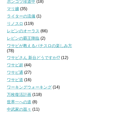
ポンコツ珍道中
(18)
マリ嬢
(35)
ライターの流儀
(1)
リノスロ
(119)
レビンのオーラス
(66)
レビンの覇王降臨
(2)
ワサビが教えるパチスロの楽しみ方
(78)
ワサビさん 新台どうですか!?
(12)
ワサビ超
(44)
ワサビ通
(27)
ワサビ道
(16)
ワーキングウォーキング
(14)
万枚復活計画
(118)
世界一への道
(8)
中武家の面々
(11)