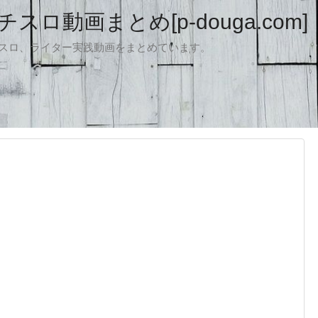
ロ動画まとめ[p-douga.com]
パチスロ、ライター実践動画をまとめています。