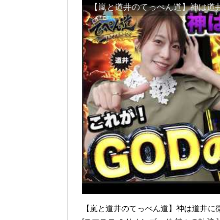
【嵐と道井のてっぺん道】神は道井に微笑ん