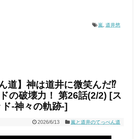
嵐
,
道井悠
ん道】神は道井に微笑んだ⁉
破壊力！ 第26話(2/2) [ス
ド-神々の軌跡-]
2026/6/13
嵐と道井のてっぺん道