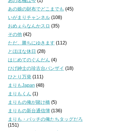
あの名機は今
(1)
あの娘の財布でどこまでも
(45)
いがまりチャンネル
(108)
おめぇらなんかスロ
(35)
その他
(42)
ただ、勝ちにゆきます
(112)
とほほな休日
(28)
はじめてのぐんだん
(4)
ひげ紳士の珍古台バンザイ
(18)
ひとり万発
(111)
まりもJapan
(48)
まりもくん
(1)
まりもの俺が賭け橋
(5)
まりもの新台通信簿
(136)
まりも・バッチの俺たちタッグだろ
(151)