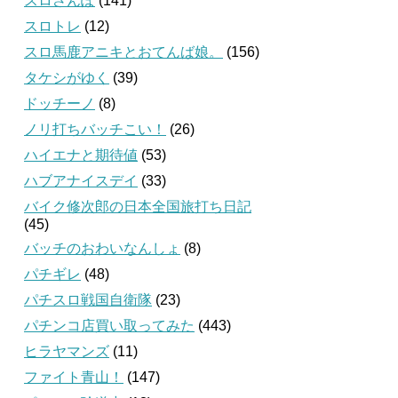
スロさんぽ
(141)
スロトレ
(12)
スロ馬鹿アニキとおてんば娘。
(156)
タケシがゆく
(39)
ドッチーノ
(8)
ノリ打ちバッチこい！
(26)
ハイエナと期待値
(53)
ハブアナイスデイ
(33)
バイク修次郎の日本全国旅打ち日記
(45)
バッチのおわいなんしょ
(8)
パチギレ
(48)
パチスロ戦国自衛隊
(23)
パチンコ店買い取ってみた
(443)
ヒラヤマンズ
(11)
ファイト青山！
(147)