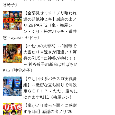
谷玲子》
【全部見せます！ノリ喰われ
達の超絶神ヒキ】感謝の出ノ
リ’26 PART2《嵐・梅屋シ
ン・くり・松本バッチ・道井
悠・ayasi・ヤドゥ》
【e 七つの大罪3】～1回転で
大当たり＝速さが段違い！渾
身のRUSHに神谷が挑む！！
～ 神谷玲子の新台は神ぱち!?
#75《神谷玲子》
【立ち回り系パチスロ実戦番
組】～緻密な立ち回りで高設
定ＧＥＴ！？～ ただ、勝ちに
ゆきます#111《梅屋シン》
【嵐がノリ喰った面々に感謝
する1日】感謝の出ノリ’26