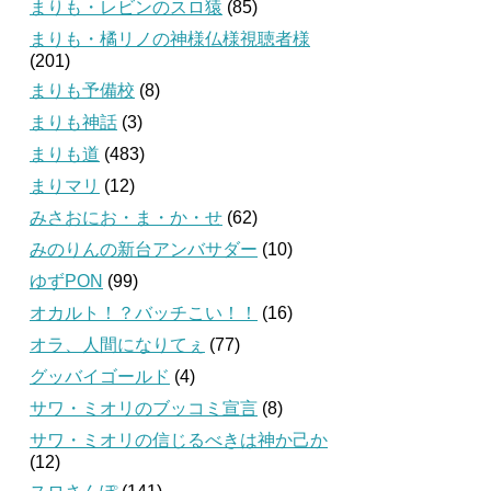
まりも・レビンのスロ猿
(85)
まりも・橘リノの神様仏様視聴者様
(201)
まりも予備校
(8)
まりも神話
(3)
まりも道
(483)
まりマリ
(12)
みさおにお・ま・か・せ
(62)
みのりんの新台アンバサダー
(10)
ゆずPON
(99)
オカルト！？バッチこい！！
(16)
オラ、人間になりてぇ
(77)
グッバイゴールド
(4)
サワ・ミオリのブッコミ宣言
(8)
サワ・ミオリの信じるべきは神か己か
(12)