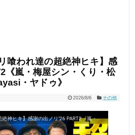
リ喰われ達の超絶神ヒキ】感
RT2《嵐・梅屋シン・くり・松
yasi・ヤドゥ》
2026/8/6
その他
【全部見せます！ノリ喰われ達の超絶神ヒキ】感謝の出ノリ'26 PART2《嵐・梅屋シン・くり・松本バッチ・道井悠・ayasi・ヤドゥ》［パチスロ・スロット］