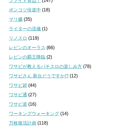
ファイト青山！
(147)
ポンコツ珍道中
(18)
マリ嬢
(35)
ライターの流儀
(1)
リノスロ
(119)
レビンのオーラス
(66)
レビンの覇王降臨
(2)
ワサビが教えるパチスロの楽しみ方
(78)
ワサビさん 新台どうですか!?
(12)
ワサビ超
(44)
ワサビ通
(27)
ワサビ道
(16)
ワーキングウォーキング
(14)
万枚復活計画
(118)