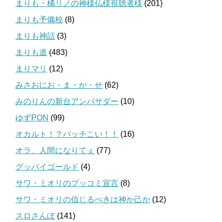
まりも・橘リノの神様仏様視聴者様
(201)
まりも予備校
(8)
まりも神話
(3)
まりも道
(483)
まりマリ
(12)
みさおにお・ま・か・せ
(62)
みのりんの新台アンバサダー
(10)
ゆずPON
(99)
オカルト！？バッチこい！！
(16)
オラ、人間になりてぇ
(77)
グッバイゴールド
(4)
サワ・ミオリのブッコミ宣言
(8)
サワ・ミオリの信じるべきは神か己か
(12)
スロさんぽ
(141)