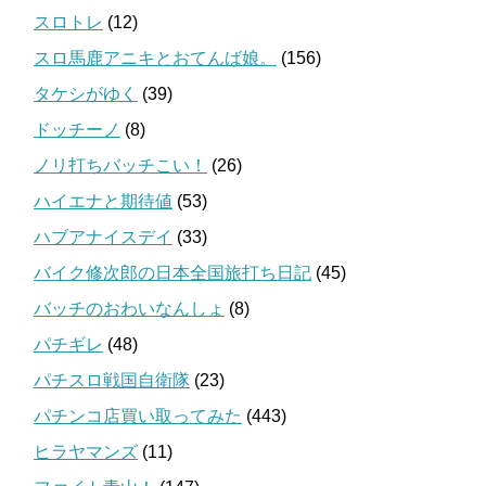
スロトレ
(12)
スロ馬鹿アニキとおてんば娘。
(156)
タケシがゆく
(39)
ドッチーノ
(8)
ノリ打ちバッチこい！
(26)
ハイエナと期待値
(53)
ハブアナイスデイ
(33)
バイク修次郎の日本全国旅打ち日記
(45)
バッチのおわいなんしょ
(8)
パチギレ
(48)
パチスロ戦国自衛隊
(23)
パチンコ店買い取ってみた
(443)
ヒラヤマンズ
(11)