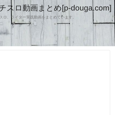
ロ動画まとめ[p-douga.com]
パチスロ、ライター実践動画をまとめています。