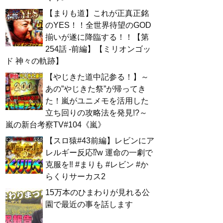
【まりも道】これが正真正銘
のYES！！全世界待望のGOD
揃いが遂に降臨する！！【第
254話 -前編】【ミリオンゴッ
ド 神々の軌跡】
【やじきた道中記参る！】～
あの”やじきた祭”が帰ってき
た！嵐がユニメモを活用した
立ち回りの攻略法を発見!?～
嵐の新台考察TV#104《嵐》
【スロ猿#43前編】レビンにア
レルギー反応⁉w 運命の一劇で
克服を‼ #まりも #レビン #か
らくりサーカス2
15万本のひまわりが見れる公
園で最近の事を話します