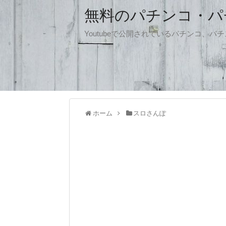
無料のパチンコ・パチス
Youtubeで公開されているパチンコ、
ホーム
スロさんぽ