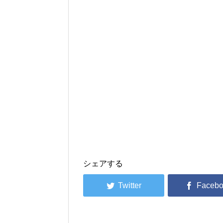
シェアする