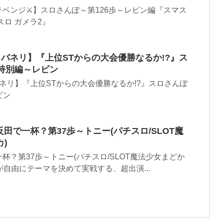
ベンジ⚔】スロさんぽ～第126歩～レビン編『スマス
スロ ガメラ2』
バネリ】『上位STからの大会優勝なるか!?』ス
/特別編～レビン
ネリ】『上位STからの大会優勝なるか!?』スロさんぽ
ビン
反田で一杯？第37歩～トニー(パチスロ/SLOT魔
)
杯？第37歩～トニー(パチスロ/SLOT魔法少女まどか
が自由にテーマを決めて実戦する、超出演...