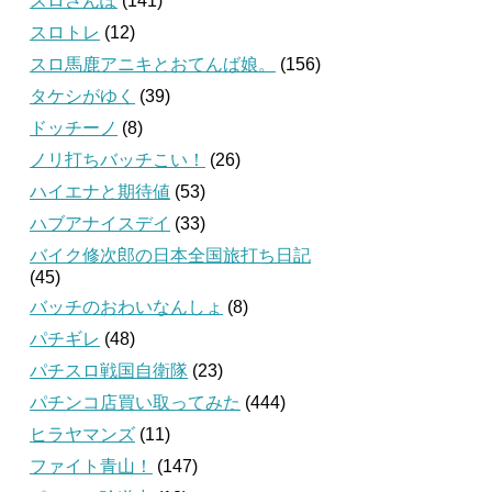
スロさんぽ
(141)
スロトレ
(12)
スロ馬鹿アニキとおてんば娘。
(156)
タケシがゆく
(39)
ドッチーノ
(8)
ノリ打ちバッチこい！
(26)
ハイエナと期待値
(53)
ハブアナイスデイ
(33)
バイク修次郎の日本全国旅打ち日記
(45)
バッチのおわいなんしょ
(8)
パチギレ
(48)
パチスロ戦国自衛隊
(23)
パチンコ店買い取ってみた
(444)
ヒラヤマンズ
(11)
ファイト青山！
(147)