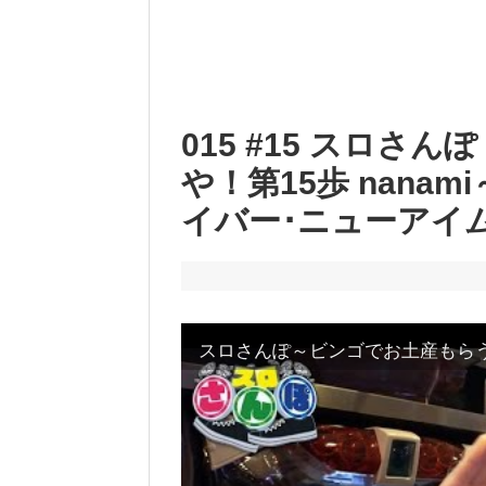
015 #15 スロさ
や！第15歩 nana
イバー･ニューアイ