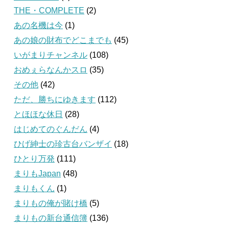
THE・COMPLETE
(2)
あの名機は今
(1)
あの娘の財布でどこまでも
(45)
いがまりチャンネル
(108)
おめぇらなんかスロ
(35)
その他
(42)
ただ、勝ちにゆきます
(112)
とほほな休日
(28)
はじめてのぐんだん
(4)
ひげ紳士の珍古台バンザイ
(18)
ひとり万発
(111)
まりもJapan
(48)
まりもくん
(1)
まりもの俺が賭け橋
(5)
まりもの新台通信簿
(136)