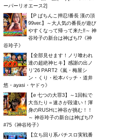
ーパーリオエース2]
【P ぱちんこ押忍!番長 漢の頂
99ver.】～大人気の番長が遊び
やすくなって帰って来た!!～ 神
谷玲子の新台は神ぱち!?《神
谷玲子》
【全部見せます！ノリ喰われ
達の超絶神ヒキ】感謝の出ノ
リ’26 PART2《嵐・梅屋シ
ン・くり・松本バッチ・道井
悠・ayasi・ヤドゥ》
【e 七つの大罪3】～1回転で
大当たり＝速さが段違い！渾
身のRUSHに神谷が挑む！！
～ 神谷玲子の新台は神ぱち!?
#75《神谷玲子》
【立ち回り系パチスロ実戦番