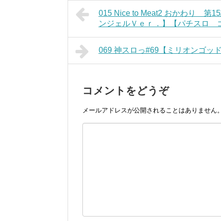
015 Nice to Meat2 おか
ンジェルＶｅｒ．】【パチスロ 
069 神スロっ#69【ミリオンゴ
コメントをどうぞ
メールアドレスが公開されることはありません