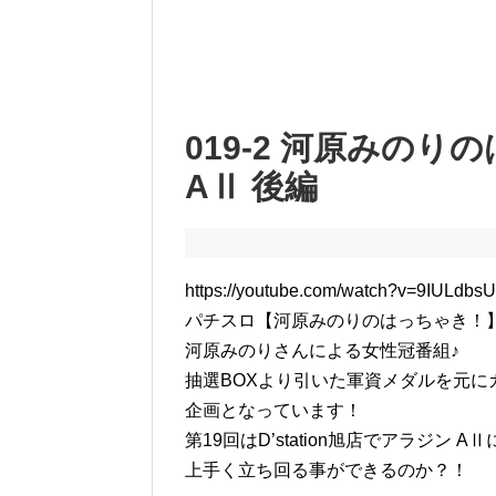
019-2 河原みのり
AⅡ 後編
https://youtube.com/watch?v=9IULdbs
パチスロ【河原みのりのはっちゃき！】#
河原みのりさんによる女性冠番組♪
抽選BOXより引いた軍資メダルを元
企画となっています！
第19回はD’station旭店でアラジン A
上手く立ち回る事ができるのか？！