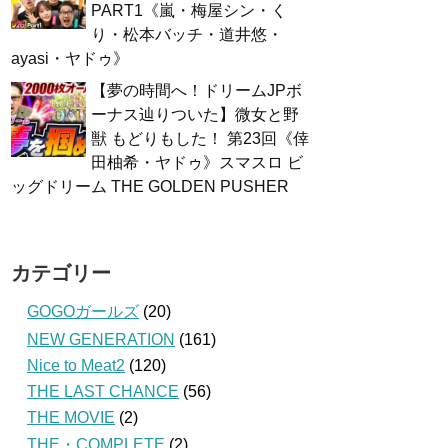
PART1《嵐・梅屋シン・く
り・松本バッチ・道井悠・
ayasi・ヤドゥ》
【夢の時間へ！ドリームJPボ
ーナス辿りついた】微女と野
獣 もどりもした！ 第23回《倖
田柚希・ヤドゥ》スマスロ ビ
ッグドリーム THE GOLDEN PUSHER
カテゴリー
GOGOガールズ
(20)
NEW GENERATION
(161)
Nice to Meat2
(120)
THE LAST CHANCE
(56)
THE MOVIE
(2)
THE・COMPLETE
(2)