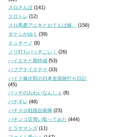
スロさんぽ
(141)
スロトレ
(12)
スロ馬鹿アニキとおてんば娘。
(156)
タケシがゆく
(39)
ドッチーノ
(8)
ノリ打ちバッチこい！
(26)
ハイエナと期待値
(53)
ハブアナイスデイ
(33)
バイク修次郎の日本全国旅打ち日記
(45)
バッチのおわいなんしょ
(8)
パチギレ
(48)
パチスロ戦国自衛隊
(23)
パチンコ店買い取ってみた
(444)
ヒラヤマンズ
(11)