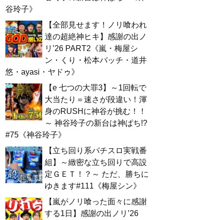
谷玲子》
【全部見せます！ノリ喰われ
達の超絶神ヒキ】感謝の出ノ
リ’26 PART2《嵐・梅屋シ
ン・くり・松本バッチ・道井
悠・ayasi・ヤドゥ》
【e 七つの大罪3】～1回転で
大当たり＝速さが段違い！渾
身のRUSHに神谷が挑む！！
～ 神谷玲子の新台は神ぱち!?
#75《神谷玲子》
【立ち回り系パチスロ実戦番
組】～緻密な立ち回りで高設
定ＧＥＴ！？～ ただ、勝ちに
ゆきます#111《梅屋シン》
【嵐がノリ喰った面々に感謝
する1日】感謝の出ノリ’26