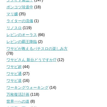
ファイト青山！
(147)
ポンコツ珍道中
(18)
マリ嬢
(35)
ライターの流儀
(1)
リノスロ
(119)
レビンのオーラス
(66)
レビンの覇王降臨
(2)
ワサビが教えるパチスロの楽しみ方
(78)
ワサビさん 新台どうですか!?
(12)
ワサビ超
(44)
ワサビ通
(27)
ワサビ道
(16)
ワーキングウォーキング
(14)
万枚復活計画
(118)
世界一への道
(8)