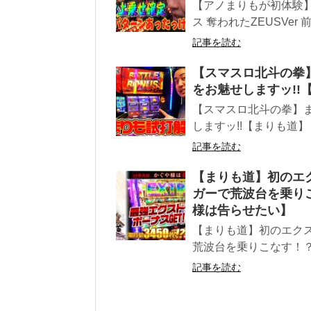
【アノまりもが初体験】
ス 奪われたZEUSVer 
記事を読む
【スマスロ北斗の拳
をお魅せしますッ!!
【スマスロ北斗の拳】ま
しますッ!!【まりも道
記事を読む
【まりも道】初のエク
ガーで荒波台を乗りこ
様は告らせたい】
【まりも道】初のエクス
荒波台を乗りこなす！？【
記事を読む