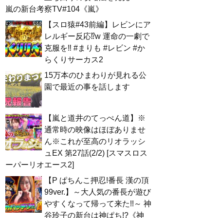
嵐の新台考察TV#104《嵐》
【スロ猿#43前編】レビンにア
レルギー反応⁉w 運命の一劇で
克服を‼ #まりも #レビン #か
らくりサーカス2
15万本のひまわりが見れる公
園で最近の事を話します
【嵐と道井のてっぺん道】※
通常時の映像はほぼありませ
ん※これが至高のリオラッシ
ュEX 第27話(2/2) [スマスロス
ーパーリオエース2]
【P ぱちんこ押忍!番長 漢の頂
99ver.】～大人気の番長が遊び
やすくなって帰って来た!!～ 神
谷玲子の新台は神ぱち!?《神