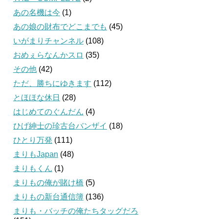
あの名機は今
(1)
あの娘の財布でどこまでも
(45)
いがまりチャンネル
(108)
おめぇらなんかスロ
(35)
その他
(42)
ただ、勝ちにゆきます
(112)
とほほな休日
(28)
はじめてのぐんだん
(4)
ひげ紳士の珍古台バンザイ
(18)
ひとり万発
(111)
まりもJapan
(48)
まりもくん
(1)
まりもの俺が賭け橋
(5)
まりもの新台通信簿
(136)
まりも・バッチの俺たちタッグだろ