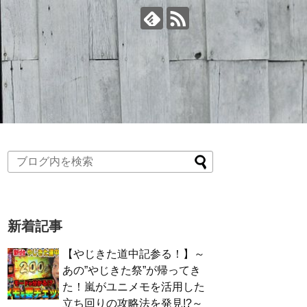
新着記事
【やじきた道中記参る！】～
あの”やじきた祭”が帰ってき
た！嵐がユニメモを活用した
立ち回りの攻略法を発見!?～