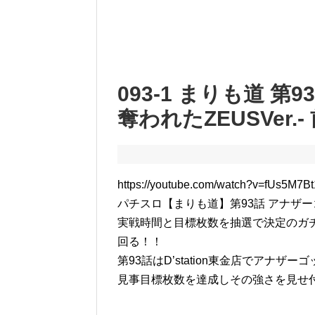
093-1 まりも道 第
奪われたZEUSVer.-
https://youtube.com/watch?v=fUs5M7B
パチスロ【まりも道】第93話 アナザーゴッ
実戦時間と目標枚数を抽選で決定のガ
回る！！
第93話はD’station東金店でアナザーゴ
見事目標枚数を達成しその強さを見せ