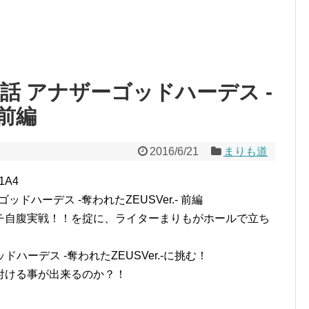
93話 アナザーゴッドハーデス -
 前編
2016/6/21
まりも道
t1A4
ドハーデス -奪われたZEUSVer.- 前編
チ自腹実戦！！を掟に、ライターまりもがホールで立ち
ッドハーデス -奪われたZEUSVer.-に挑む！
付ける事が出来るのか？！