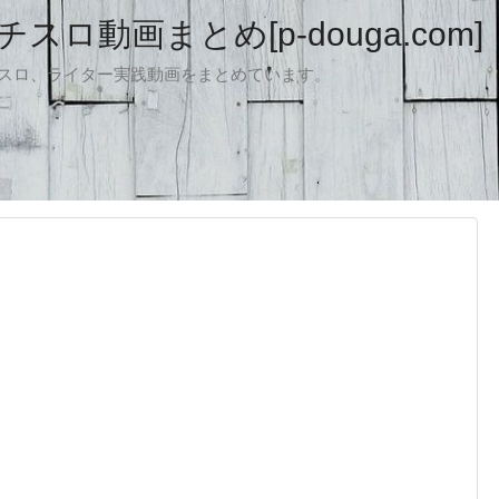
ロ動画まとめ[p-douga.com]
パチスロ、ライター実践動画をまとめています。