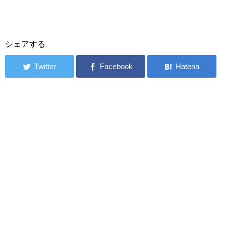
シェアする