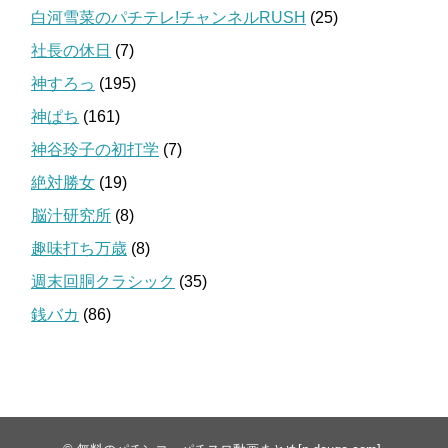
白河雪菜のパチテレ!チャンネルRUSH
(25)
社長の休日
(7)
神すろっ
(195)
神ぱち
(161)
神谷玲子の初打学
(7)
絶対勝女
(19)
脳汁研究所
(8)
趣味打ち万歳
(8)
週末回胴クラシック
(35)
銭バカ
(86)