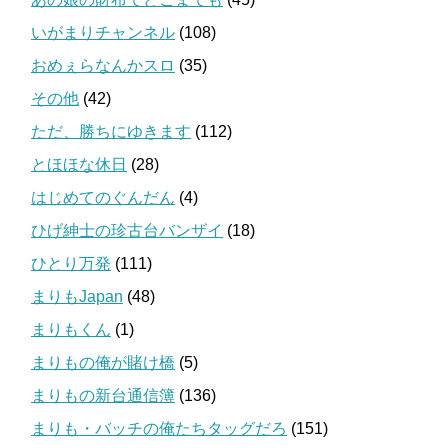
いがまりチャンネル
(108)
おめぇらなんかスロ
(35)
その他
(42)
ただ、勝ちにゆきます
(112)
とほほな休日
(28)
はじめてのぐんだん
(4)
ひげ紳士の珍古台バンザイ
(18)
ひとり万発
(111)
まりもJapan
(48)
まりもくん
(1)
まりもの俺が賭け橋
(5)
まりもの新台通信簿
(136)
まりも・バッチの俺たちタッグだろ
(151)