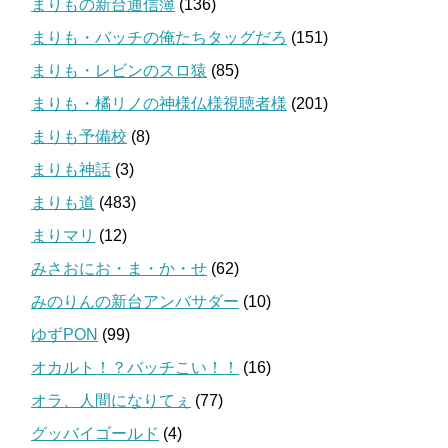
まりもの新台通信簿
(136)
まりも・バッチの俺たちタッグだろ
(151)
まりも・レビンのスロ猿
(85)
まりも・橘リノの神様仏様視聴者様
(201)
まりも予備校
(8)
まりも神話
(3)
まりも道
(483)
まりマリ
(12)
みさおにお・ま・か・せ
(62)
みのりんの新台アンバサダー
(10)
ゆずPON
(99)
オカルト！？バッチこい！！
(16)
オラ、人間になりてぇ
(77)
グッバイゴールド
(4)