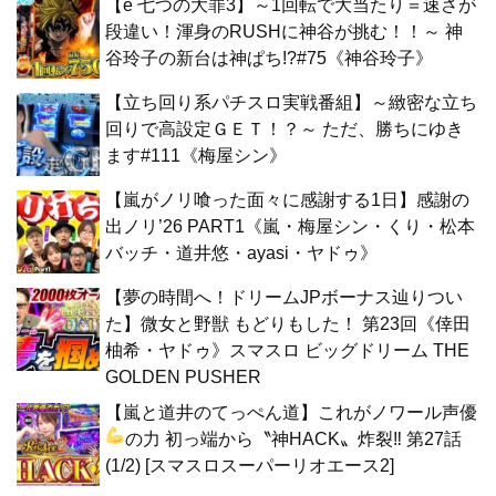
【e 七つの大罪3】～1回転で大当たり＝速さが
段違い！渾身のRUSHに神谷が挑む！！～ 神
谷玲子の新台は神ぱち!?#75《神谷玲子》
【立ち回り系パチスロ実戦番組】～緻密な立ち
回りで高設定ＧＥＴ！？～ ただ、勝ちにゆき
ます#111《梅屋シン》
【嵐がノリ喰った面々に感謝する1日】感謝の
出ノリ’26 PART1《嵐・梅屋シン・くり・松本
バッチ・道井悠・ayasi・ヤドゥ》
【夢の時間へ！ドリームJPボーナス辿りつい
た】微女と野獣 もどりもした！ 第23回《倖田
柚希・ヤドゥ》スマスロ ビッグドリーム THE
GOLDEN PUSHER
【嵐と道井のてっぺん道】これがノワール声優
の力
初っ端から〝神HACK〟炸裂‼ 第27話
(1/2) [スマスロスーパーリオエース2]