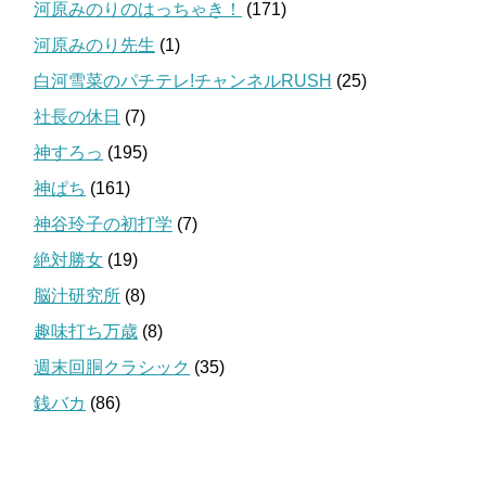
河原みのりのはっちゃき！
(171)
河原みのり先生
(1)
白河雪菜のパチテレ!チャンネルRUSH
(25)
社長の休日
(7)
神すろっ
(195)
神ぱち
(161)
神谷玲子の初打学
(7)
絶対勝女
(19)
脳汁研究所
(8)
趣味打ち万歳
(8)
週末回胴クラシック
(35)
銭バカ
(86)