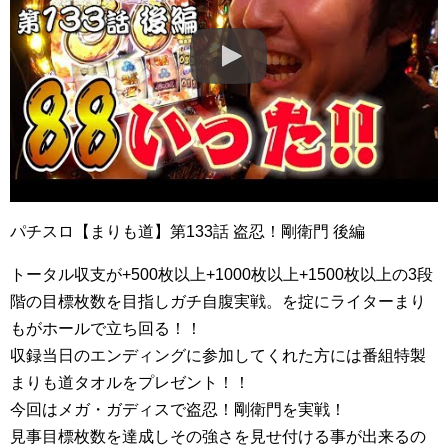
パチスロ【まりも道】第133話 盗忍！剛衛門 後編
トータル収支が+500枚以上+1000枚以上+1500枚以上の3段
階の目標枚数を目指しガチ自腹実戦。を掟にライターまり
もがホールで立ち回る！！
収録当日のエンディングに参加してくれた方には番組特製
まりも道タオルをプレゼント！！
今回はメガ・ガディスで盗忍！剛衛門を実戦！
見事目標枚数を達成しその強さを見せ付ける事が出来るの