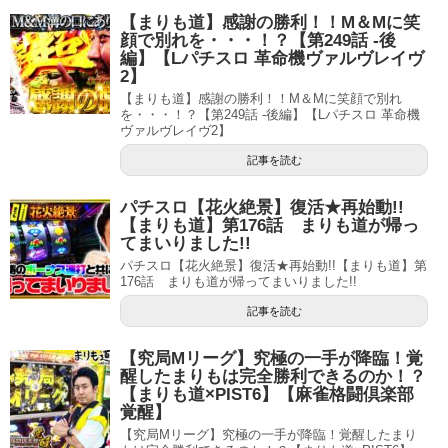
【まりも道】感謝の勝利！！M＆Mに笑
顔で別れを・・・！？【第249話 -後
編】【Lパチスロ 革命機ヴァルヴレイヴ
2】
【まりも道】感謝の勝利！！M＆Mに笑顔で別れ
を・・・！？【第249話 -後編】【Lパチスロ 革命機
ヴァルヴレイヴ2】
記事を読む
パチスロ【花火絶景】復活★再始動!!
【まりも道】第176話 まりも道が帰っ
てまいりました!!
パチスロ【花火絶景】復活★再始動!!【まりも道】第
176話 まりも道が帰ってまいりました!!
記事を読む
【究局Mリーグ】究極の一手が降臨！覚
醒したまりもは完全勝利できるのか！？
【まりも道×PIST6】【麻雀格闘倶楽部
覚醒】
【究局Mリーグ】究極の一手が降臨！覚醒したまり