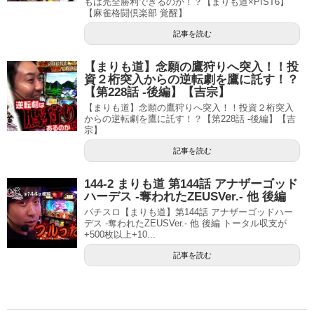
もは完全勝利できるのか！？【まりも道×PIST6】
【麻雀格闘倶楽部 覚醒】
記事を読む
【まりも道】念願の鷹狩りへ突入！！投
資２桁突入からの逆転劇を鷹に託す！？
【第228話 -後編】【吉宗】
【まりも道】念願の鷹狩りへ突入！！投資２桁突入
からの逆転劇を鷹に託す！？【第228話 -後編】【吉
宗】
記事を読む
144-2 まりも道 第144話 アナザーゴッド
ハーデス -奪われたZEUSVer.- 他 後編
パチスロ【まりも道】第144話 アナザーゴッドハー
デス -奪われたZEUSVer.- 他 後編 トータル収支が
+500枚以上+10...
記事を読む