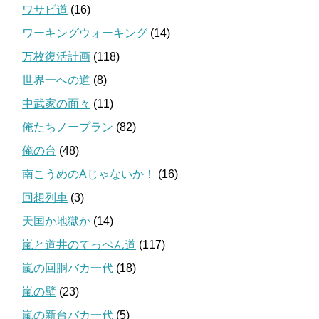
ワサビ道
(16)
ワーキングウォーキング
(14)
万枚復活計画
(118)
世界一への道
(8)
中武家の面々
(11)
俺たちノープラン
(82)
俺の台
(48)
南こうめのAじゃないか！
(16)
回想列車
(3)
天国か地獄か
(14)
嵐と道井のてっぺん道
(117)
嵐の回胴バカ一代
(18)
嵐の壁
(23)
嵐の新台バカ一代
(5)