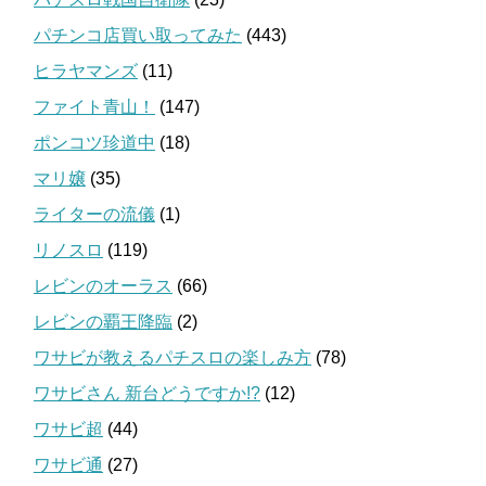
パチンコ店買い取ってみた
(443)
ヒラヤマンズ
(11)
ファイト青山！
(147)
ポンコツ珍道中
(18)
マリ嬢
(35)
ライターの流儀
(1)
リノスロ
(119)
レビンのオーラス
(66)
レビンの覇王降臨
(2)
ワサビが教えるパチスロの楽しみ方
(78)
ワサビさん 新台どうですか!?
(12)
ワサビ超
(44)
ワサビ通
(27)