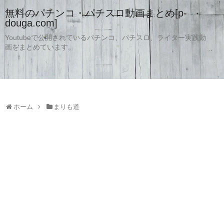
無料のパチンコ・パチスロ動画まとめ[p-
douga.com]
Youtubeで公開されているパチンコ、パチスロ、ライター実践動
画をまとめています。
ホーム
まりも道