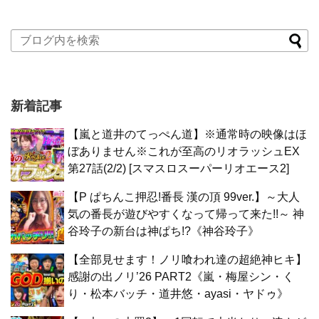
新着記事
【嵐と道井のてっぺん道】※通常時の映像はほ
ぼありません※これが至高のリオラッシュEX
第27話(2/2) [スマスロスーパーリオエース2]
【P ぱちんこ押忍!番長 漢の頂 99ver.】～大人
気の番長が遊びやすくなって帰って来た!!～ 神
谷玲子の新台は神ぱち!?《神谷玲子》
【全部見せます！ノリ喰われ達の超絶神ヒキ】
感謝の出ノリ’26 PART2《嵐・梅屋シン・く
り・松本バッチ・道井悠・ayasi・ヤドゥ》