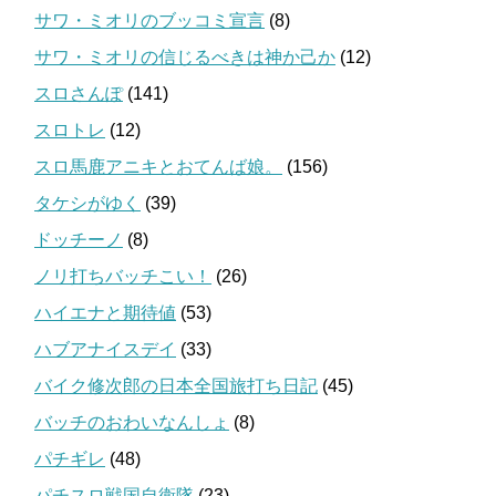
サワ・ミオリのブッコミ宣言
(8)
サワ・ミオリの信じるべきは神か己か
(12)
スロさんぽ
(141)
スロトレ
(12)
スロ馬鹿アニキとおてんば娘。
(156)
タケシがゆく
(39)
ドッチーノ
(8)
ノリ打ちバッチこい！
(26)
ハイエナと期待値
(53)
ハブアナイスデイ
(33)
バイク修次郎の日本全国旅打ち日記
(45)
バッチのおわいなんしょ
(8)
パチギレ
(48)
パチスロ戦国自衛隊
(23)