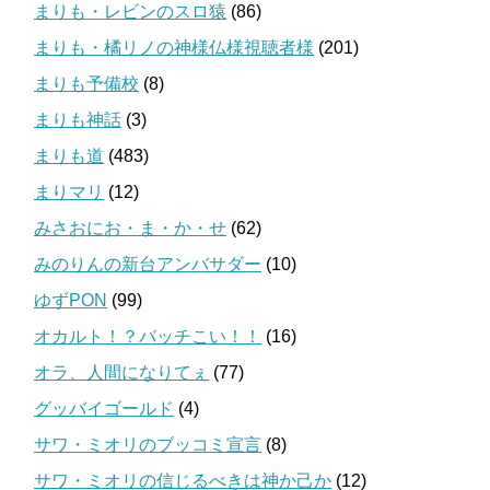
まりも・レビンのスロ猿
(86)
まりも・橘リノの神様仏様視聴者様
(201)
まりも予備校
(8)
まりも神話
(3)
まりも道
(483)
まりマリ
(12)
みさおにお・ま・か・せ
(62)
みのりんの新台アンバサダー
(10)
ゆずPON
(99)
オカルト！？バッチこい！！
(16)
オラ、人間になりてぇ
(77)
グッバイゴールド
(4)
サワ・ミオリのブッコミ宣言
(8)
サワ・ミオリの信じるべきは神か己か
(12)