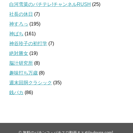
白河雪菜のパチテレ!チャンネルRUSH
(25)
社長の休日
(7)
神すろっ
(195)
神ぱち
(161)
神谷玲子の初打学
(7)
絶対勝女
(19)
脳汁研究所
(8)
趣味打ち万歳
(8)
週末回胴クラシック
(35)
銭バカ
(86)
©
無料のパチンコ・パチスロ動画まとめ[p-douga.com]
.