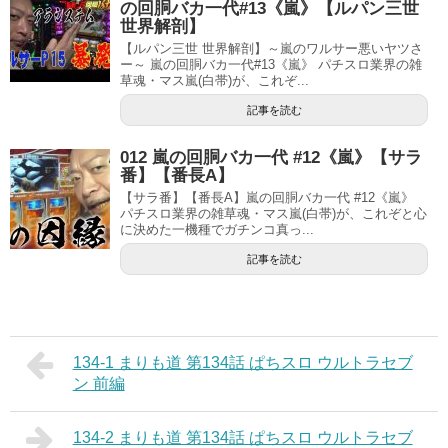
の回胴バカ一代#13《嵐》【ルパン三世
世界解剖】
【ルパン三世 世界解剖】～嵐のワルサー悪いヤツさ
ー～ 嵐の回胴バカ一代#13《嵐》 パチスロ業界の雑
草魂・マス嵐(白帯)が、これぞ...
記事を読む
012 嵐の回胴バカ一代 #12《嵐》【サラ
番】【番長A】
【サラ番】【番長A】嵐の回胴バカ一代 #12《嵐》
パチスロ業界の雑草魂・マス嵐(白帯)が、これぞと心
に決めた一機種でガチンコ真っ...
記事を読む
134-1 まりも道 第134話 ぱちスロ ウルトラセブ
ン 前編
134-2 まりも道 第134話 ぱちスロ ウルトラセブ