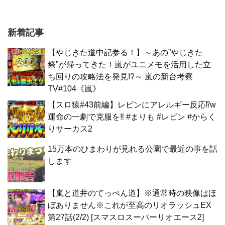
新着記事
【やじきた道中記参る！】～あの”やじきた
祭”が帰ってきた！嵐がユニメモを活用した立
ち回りの攻略法を発見!?～ 嵐の新台考察
TV#104《嵐》
【スロ猿#43前編】レビンにアレルギー反応⁉w
運命の一劇で克服を‼ #まりも #レビン #からく
りサーカス2
15万本のひまわりが見れる公園で最近の事を話
します
【嵐と道井のてっぺん道】※通常時の映像はほ
ぼありません※これが至高のリオラッシュEX
第27話(2/2) [スマスロスーパーリオエース2]