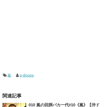
嵐
p-douga
関連記事
010 嵐の回胴バカ一代#10《嵐》【沖ド