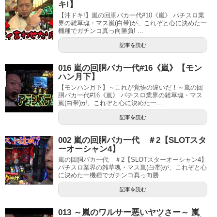
キ!】
【沖ドキ!】嵐の回胴バカ一代#10《嵐》 パチスロ業
界の雑草魂・マス嵐(白帯)が、これぞと心に決めた一
機種でガチンコ真っ向勝負! ...
記事を読む
016 嵐の回胴バカ一代#16《嵐》【モン
ハン月下】
【モンハン月下】～これが覚悟の違いだ！～嵐の回
胴バカ一代#16《嵐》 パチスロ業界の雑草魂・マス
嵐(白帯)が、これぞと心に決めた一...
記事を読む
002 嵐の回胴バカ一代 ＃2【SLOTスタ
ーオーシャン4】
嵐の回胴バカ一代 ＃2【SLOTスターオーシャン4】
パチスロ業界の雑草魂・マス嵐(白帯)が、これぞと心
に決めた一機種でガチンコ真っ向勝...
記事を読む
013 ～嵐のワルサー悪いヤツさー～ 嵐