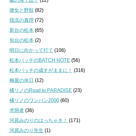
嵐の海千山千
(12)
微女と野獣
(82)
我流の真理
(72)
新台の松本
(65)
旬台の松本
(2)
明日に向かって打て
(106)
松本バッチのBATCH NOTE
(56)
松本バッチの成すがままに！
(316)
梅屋の休日
(12)
橘リノのRoad to PARADISE
(23)
橘リノのワンパン2000
(60)
求胴者
(36)
河原みのりのはっちゃき！
(171)
河原みのり先生
(1)