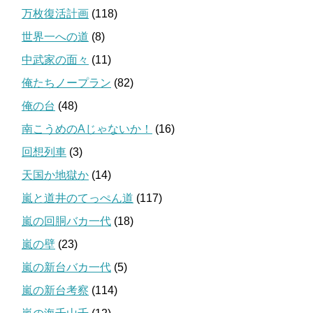
万枚復活計画
(118)
世界一への道
(8)
中武家の面々
(11)
俺たちノープラン
(82)
俺の台
(48)
南こうめのAじゃないか！
(16)
回想列車
(3)
天国か地獄か
(14)
嵐と道井のてっぺん道
(117)
嵐の回胴バカ一代
(18)
嵐の壁
(23)
嵐の新台バカ一代
(5)
嵐の新台考察
(114)