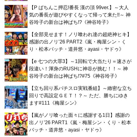
【P ぱちんこ押忍!番長 漢の頂 99ver.】～大人
気の番長が遊びやすくなって帰って来た!!～ 神
谷玲子の新台は神ぱち!?《神谷玲子》
【全部見せます！ノリ喰われ達の超絶神ヒキ】
感謝の出ノリ’26 PART2《嵐・梅屋シン・く
り・松本バッチ・道井悠・ayasi・ヤドゥ》
【e 七つの大罪3】～1回転で大当たり＝速さが
段違い！渾身のRUSHに神谷が挑む！！～ 神
谷玲子の新台は神ぱち!?#75《神谷玲子》
【立ち回り系パチスロ実戦番組】～緻密な立ち
回りで高設定ＧＥＴ！？～ ただ、勝ちにゆき
ます#111《梅屋シン》
【嵐がノリ喰った面々に感謝する1日】感謝の
出ノリ’26 PART1《嵐・梅屋シン・くり・松本
バッチ・道井悠・ayasi・ヤドゥ》