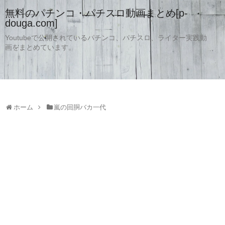
無料のパチンコ・パチスロ動画まとめ[p-
douga.com]
Youtubeで公開されているパチンコ、パチスロ、ライター実践動
画をまとめています。
ホーム
嵐の回胴バカ一代