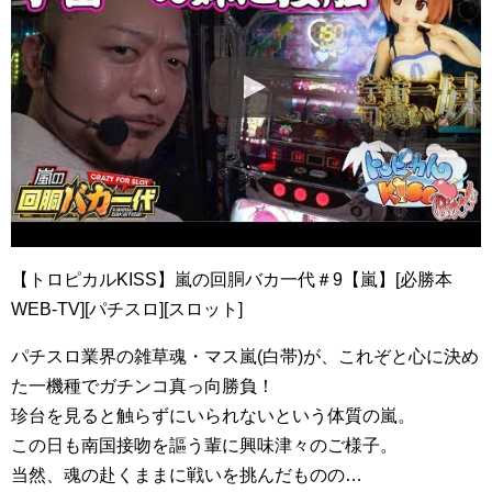
【トロピカルKISS】嵐の回胴バカ一代＃9【嵐】[必勝本
WEB-TV][パチスロ][スロット]
パチスロ業界の雑草魂・マス嵐(白帯)が、これぞと心に決め
た一機種でガチンコ真っ向勝負！
珍台を見ると触らずにいられないという体質の嵐。
この日も南国接吻を謳う輩に興味津々のご様子。
当然、魂の赴くままに戦いを挑んだものの…