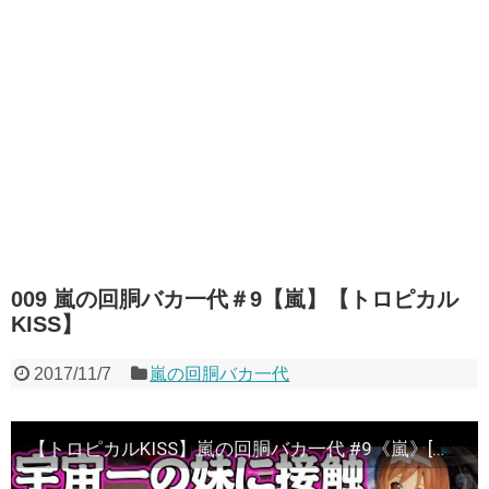
009 嵐の回胴バカ一代＃9【嵐】【トロピカル
KISS】
2017/11/7
嵐の回胴バカ一代
【トロピカルKISS】嵐の回胴バカ一代 #9《嵐》[必勝本WEB-TV][パチスロ][スロット]