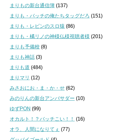
まりもの新台通信簿
(137)
まりも・バッチの俺たちタッグだろ
(151)
まりも・レビンのスロ猿
(86)
まりも・橘リノの神様仏様視聴者様
(201)
まりも予備校
(8)
まりも神話
(3)
まりも道
(484)
まりマリ
(12)
みさおにお・ま・か・せ
(62)
みのりんの新台アンバサダー
(10)
ゆずPON
(99)
オカルト！？バッチこい！！
(16)
オラ、人間になりてぇ
(77)
グッバイゴールド
(4)