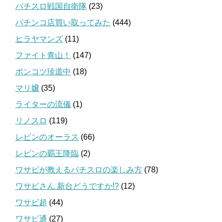
パチスロ戦国自衛隊
(23)
パチンコ店買い取ってみた
(444)
ヒラヤマンズ
(11)
ファイト青山！
(147)
ポンコツ珍道中
(18)
マリ嬢
(35)
ライターの流儀
(1)
リノスロ
(119)
レビンのオーラス
(66)
レビンの覇王降臨
(2)
ワサビが教えるパチスロの楽しみ方
(78)
ワサビさん 新台どうですか!?
(12)
ワサビ超
(44)
ワサビ通
(27)