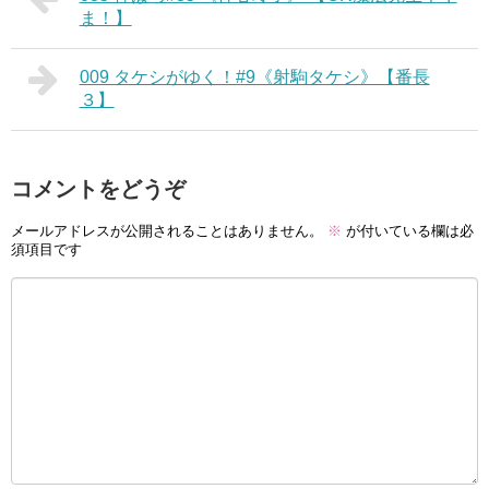
ま！】
009 タケシがゆく！#9《射駒タケシ》【番長
３】
コメントをどうぞ
メールアドレスが公開されることはありません。
※
が付いている欄は必
須項目です