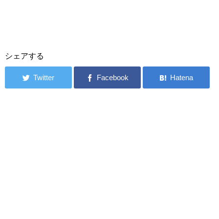
シェアする