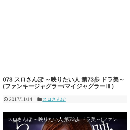
073 スロさんぽ ～映りたい人 第73歩 ドラ美～
(ファンキージャグラー/マイジャグラーⅢ）
2017/11/14
スロさんぽ
スロさんぽ ～映りたい人 第73歩 ドラ美～(ファンキージャグラー/マイジャグラーⅢ）(パチスロ)