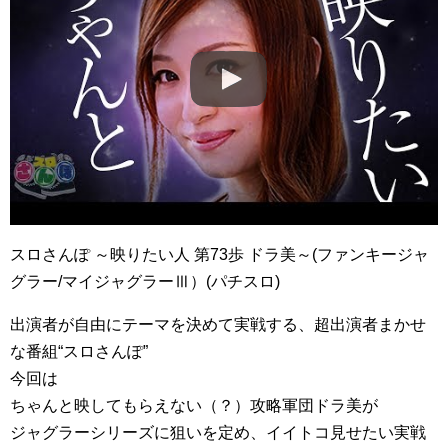
スロさんぽ ～映りたい人 第73歩 ドラ美～(ファンキージャ
グラー/マイジャグラーⅢ）(パチスロ)
出演者が自由にテーマを決めて実戦する、超出演者まかせ
な番組“スロさんぽ”
今回は
ちゃんと映してもらえない（？）攻略軍団ドラ美が
ジャグラーシリーズに狙いを定め、イイトコ見せたい実戦