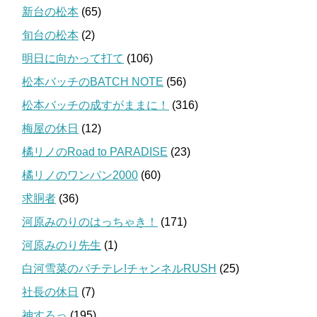
新台の松本
(65)
旬台の松本
(2)
明日に向かって打て
(106)
松本バッチのBATCH NOTE
(56)
松本バッチの成すがままに！
(316)
梅屋の休日
(12)
橘リノのRoad to PARADISE
(23)
橘リノのワンパン2000
(60)
求胴者
(36)
河原みのりのはっちゃき！
(171)
河原みのり先生
(1)
白河雪菜のパチテレ!チャンネルRUSH
(25)
社長の休日
(7)
神すろっ
(195)