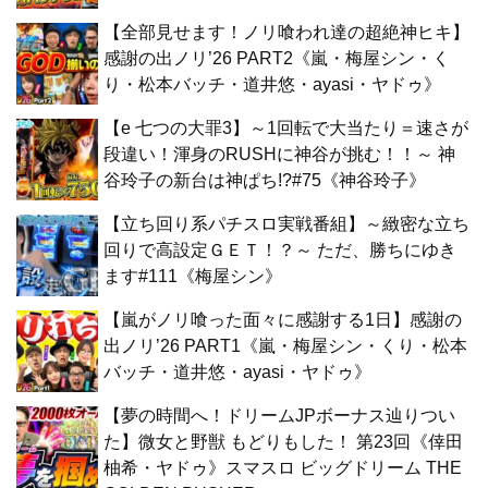
【全部見せます！ノリ喰われ達の超絶神ヒキ】
感謝の出ノリ’26 PART2《嵐・梅屋シン・く
り・松本バッチ・道井悠・ayasi・ヤドゥ》
【e 七つの大罪3】～1回転で大当たり＝速さが
段違い！渾身のRUSHに神谷が挑む！！～ 神
谷玲子の新台は神ぱち!?#75《神谷玲子》
【立ち回り系パチスロ実戦番組】～緻密な立ち
回りで高設定ＧＥＴ！？～ ただ、勝ちにゆき
ます#111《梅屋シン》
【嵐がノリ喰った面々に感謝する1日】感謝の
出ノリ’26 PART1《嵐・梅屋シン・くり・松本
バッチ・道井悠・ayasi・ヤドゥ》
【夢の時間へ！ドリームJPボーナス辿りつい
た】微女と野獣 もどりもした！ 第23回《倖田
柚希・ヤドゥ》スマスロ ビッグドリーム THE