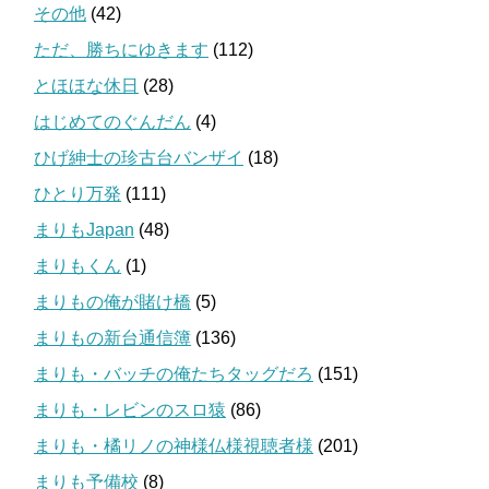
その他
(42)
ただ、勝ちにゆきます
(112)
とほほな休日
(28)
はじめてのぐんだん
(4)
ひげ紳士の珍古台バンザイ
(18)
ひとり万発
(111)
まりもJapan
(48)
まりもくん
(1)
まりもの俺が賭け橋
(5)
まりもの新台通信簿
(136)
まりも・バッチの俺たちタッグだろ
(151)
まりも・レビンのスロ猿
(86)
まりも・橘リノの神様仏様視聴者様
(201)
まりも予備校
(8)