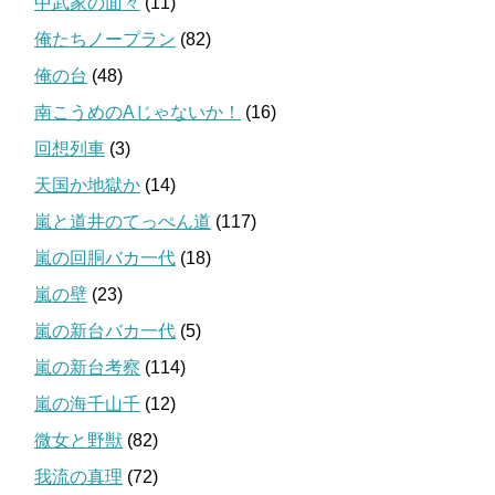
中武家の面々
(11)
俺たちノープラン
(82)
俺の台
(48)
南こうめのAじゃないか！
(16)
回想列車
(3)
天国か地獄か
(14)
嵐と道井のてっぺん道
(117)
嵐の回胴バカ一代
(18)
嵐の壁
(23)
嵐の新台バカ一代
(5)
嵐の新台考察
(114)
嵐の海千山千
(12)
微女と野獣
(82)
我流の真理
(72)