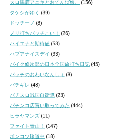
スロ馬鹿アニキとおてんば娘。
(156)
タケシがゆく
(39)
ドッチーノ
(8)
ノリ打ちバッチこい！
(26)
ハイエナと期待値
(53)
ハブアナイスデイ
(33)
バイク修次郎の日本全国旅打ち日記
(45)
バッチのおわいなんしょ
(8)
パチギレ
(48)
パチスロ戦国自衛隊
(23)
パチンコ店買い取ってみた
(444)
ヒラヤマンズ
(11)
ファイト青山！
(147)
ポンコツ珍道中
(18)