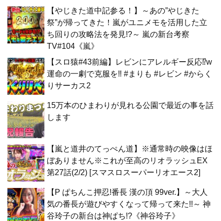
【やじきた道中記参る！】～あの”やじきた
祭”が帰ってきた！嵐がユニメモを活用した立
ち回りの攻略法を発見!?～ 嵐の新台考察
TV#104《嵐》
【スロ猿#43前編】レビンにアレルギー反応⁉w
運命の一劇で克服を‼ #まりも #レビン #からく
りサーカス2
15万本のひまわりが見れる公園で最近の事を話
します
【嵐と道井のてっぺん道】※通常時の映像はほ
ぼありません※これが至高のリオラッシュEX
第27話(2/2) [スマスロスーパーリオエース2]
【P ぱちんこ押忍!番長 漢の頂 99ver.】～大人
気の番長が遊びやすくなって帰って来た!!～ 神
谷玲子の新台は神ぱち!?《神谷玲子》