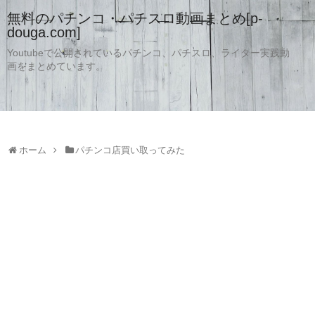
無料のパチンコ・パチスロ動画まとめ[p-
douga.com]
Youtubeで公開されているパチンコ、パチスロ、ライター実践動
画をまとめています。
ホーム
パチンコ店買い取ってみた