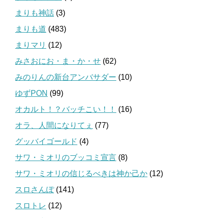
まりも神話
(3)
まりも道
(483)
まりマリ
(12)
みさおにお・ま・か・せ
(62)
みのりんの新台アンバサダー
(10)
ゆずPON
(99)
オカルト！？バッチこい！！
(16)
オラ、人間になりてぇ
(77)
グッバイゴールド
(4)
サワ・ミオリのブッコミ宣言
(8)
サワ・ミオリの信じるべきは神か己か
(12)
スロさんぽ
(141)
スロトレ
(12)