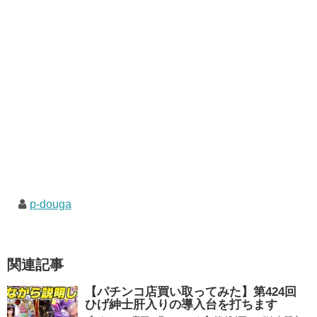
p-douga
関連記事
【パチンコ店買い取ってみた】第424回
ひげ紳士肝入りの導入台を打ちます