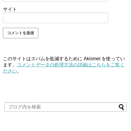
サイト
このサイトはスパムを低減するために Akismet を使ってい
ます。
コメントデータの処理方法の詳細はこちらをご覧く
ださい
。