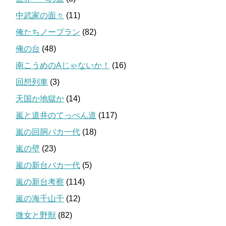
中武家の面々
(11)
俺たちノープラン
(82)
俺の台
(48)
南こうめのAじゃないか！
(16)
回想列車
(3)
天国か地獄か
(14)
嵐と道井のてっぺん道
(117)
嵐の回胴バカ一代
(18)
嵐の壁
(23)
嵐の新台バカ一代
(5)
嵐の新台考察
(114)
嵐の海千山千
(12)
微女と野獣
(82)