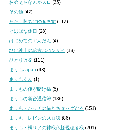
おめぇらなんかスロ
(35)
その他
(42)
ただ、勝ちにゆきます
(112)
とほほな休日
(28)
はじめてのぐんだん
(4)
ひげ紳士の珍古台バンザイ
(18)
ひとり万発
(111)
まりもJapan
(48)
まりもくん
(1)
まりもの俺が賭け橋
(5)
まりもの新台通信簿
(136)
まりも・バッチの俺たちタッグだろ
(151)
まりも・レビンのスロ猿
(86)
まりも・橘リノの神様仏様視聴者様
(201)