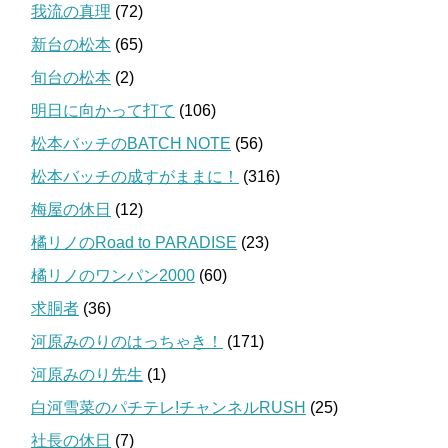
我流の真理
(72)
新台の松本
(65)
旬台の松本
(2)
明日に向かって打て
(106)
松本バッチのBATCH NOTE
(56)
松本バッチの成すがままに！
(316)
梅屋の休日
(12)
橘リノのRoad to PARADISE
(23)
橘リノのワンパン2000
(60)
求胴者
(36)
河原みのりのはっちゃき！
(171)
河原みのり先生
(1)
白河雪菜のパチテレ!チャンネルRUSH
(25)
社長の休日
(7)