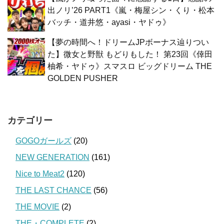
出ノリ’26 PART1《嵐・梅屋シン・くり・松本
バッチ・道井悠・ayasi・ヤドゥ》
【夢の時間へ！ドリームJPボーナス辿りつい
た】微女と野獣 もどりもした！ 第23回《倖田
柚希・ヤドゥ》スマスロ ビッグドリーム THE
GOLDEN PUSHER
カテゴリー
GOGOガールズ
(20)
NEW GENERATION
(161)
Nice to Meat2
(120)
THE LAST CHANCE
(56)
THE MOVIE
(2)
THE・COMPLETE
(2)