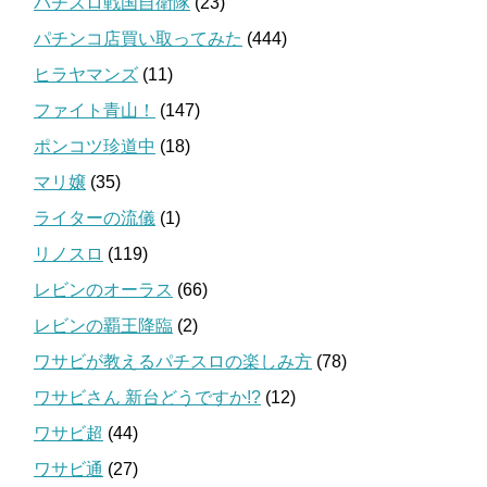
パチスロ戦国自衛隊
(23)
パチンコ店買い取ってみた
(444)
ヒラヤマンズ
(11)
ファイト青山！
(147)
ポンコツ珍道中
(18)
マリ嬢
(35)
ライターの流儀
(1)
リノスロ
(119)
レビンのオーラス
(66)
レビンの覇王降臨
(2)
ワサビが教えるパチスロの楽しみ方
(78)
ワサビさん 新台どうですか!?
(12)
ワサビ超
(44)
ワサビ通
(27)