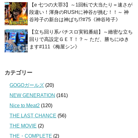
【e 七つの大罪3】～1回転で大当たり＝速さが
段違い！渾身のRUSHに神谷が挑む！！～ 神
谷玲子の新台は神ぱち!?#75《神谷玲子》
【立ち回り系パチスロ実戦番組】～緻密な立ち
回りで高設定ＧＥＴ！？～ ただ、勝ちにゆき
ます#111《梅屋シン》
カテゴリー
GOGOガールズ
(20)
NEW GENERATION
(161)
Nice to Meat2
(120)
THE LAST CHANCE
(56)
THE MOVIE
(2)
THE・COMPLETE
(2)