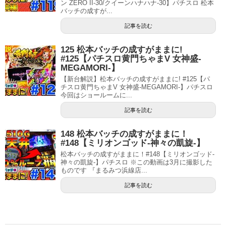
ン ZERO II‐30/クイーンハナハナ-30】パチスロ 松本
バッチの成すが...
記事を読む
125 松本バッチの成すがままに!
#125【パチスロ黄門ちゃまV 女神盛-
MEGAMORI-】
【新台解説】松本バッチの成すがままに! #125【パ
チスロ黄門ちゃまV 女神盛-MEGAMORI-】パチスロ
今回はショールームに...
記事を読む
148 松本バッチの成すがままに！
#148【ミリオンゴッド-神々の凱旋-】
松本バッチの成すがままに！#148【ミリオンゴッド-
神々の凱旋-】パチスロ ※この動画は3月に撮影した
ものです 『まるみつ浜線店...
記事を読む