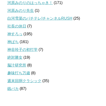
河原みのりのはっちゃき！
(171)
河原みのり先生
(1)
白河雪菜のパチテレ!チャンネルRUSH
(25)
社長の休日
(7)
神すろっ
(195)
神ぱち
(161)
神谷玲子の初打学
(7)
絶対勝女
(19)
脳汁研究所
(8)
趣味打ち万歳
(8)
週末回胴クラシック
(35)
銭バカ
(87)