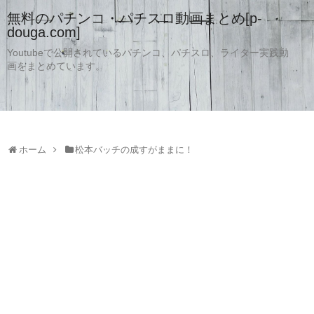
無料のパチンコ・パチスロ動画まとめ[p-
douga.com]
Youtubeで公開されているパチンコ、パチスロ、ライター実践動
画をまとめています。
ホーム
松本バッチの成すがままに！