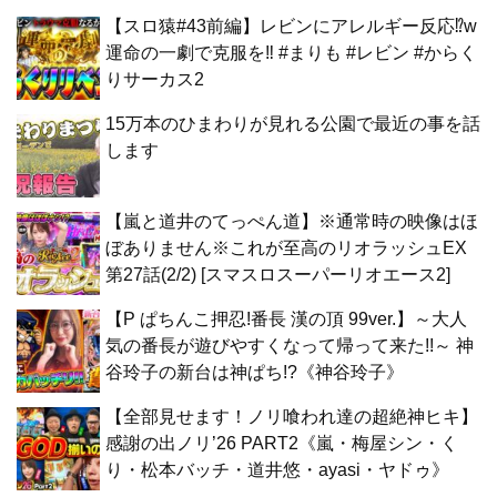
【スロ猿#43前編】レビンにアレルギー反応⁉w
運命の一劇で克服を‼ #まりも #レビン #からく
りサーカス2
15万本のひまわりが見れる公園で最近の事を話
します
【嵐と道井のてっぺん道】※通常時の映像はほ
ぼありません※これが至高のリオラッシュEX
第27話(2/2) [スマスロスーパーリオエース2]
【P ぱちんこ押忍!番長 漢の頂 99ver.】～大人
気の番長が遊びやすくなって帰って来た!!～ 神
谷玲子の新台は神ぱち!?《神谷玲子》
【全部見せます！ノリ喰われ達の超絶神ヒキ】
感謝の出ノリ’26 PART2《嵐・梅屋シン・く
り・松本バッチ・道井悠・ayasi・ヤドゥ》