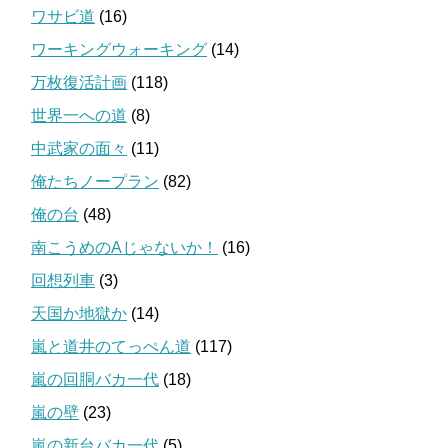
ワサビ道
(16)
ワーキングウォーキング
(14)
万枚復活計画
(118)
世界一への道
(8)
中武家の面々
(11)
俺たちノープラン
(82)
俺の台
(48)
南こうめのAじゃないか！
(16)
回想列車
(3)
天国か地獄か
(14)
嵐と道井のてっぺん道
(117)
嵐の回胴バカ一代
(18)
嵐の壁
(23)
嵐の新台バカ一代
(5)