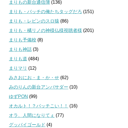
まりもの新台通信簿
(136)
まりも・バッチの俺たちタッグだろ
(151)
まりも・レビンのスロ猿
(86)
まりも・橘リノの神様仏様視聴者様
(201)
まりも予備校
(8)
まりも神話
(3)
まりも道
(484)
まりマリ
(12)
みさおにお・ま・か・せ
(62)
みのりんの新台アンバサダー
(10)
ゆずPON
(99)
オカルト！？バッチこい！！
(16)
オラ、人間になりてぇ
(77)
グッバイゴールド
(4)