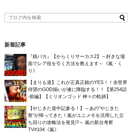
新着記事
『銭バカ』【からくりサーカス2】～好きな場
面でレア役を引く方法を教えます～《嵐・く
り》
【まりも道】これが正真正銘のYES！！全世界
待望のGOD揃いが遂に降臨する！！【第254話
-前編】【ミリオンゴッド 神々の軌跡】
【やじきた道中記参る！】～あの”やじきた
祭”が帰ってきた！嵐がユニメモを活用した立
ち回りの攻略法を発見!?～ 嵐の新台考察
TV#104《嵐》