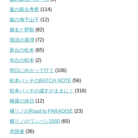
嵐の新台考察
(114)
嵐の海千山千
(12)
微女と野獣
(82)
我流の真理
(72)
新台の松本
(65)
旬台の松本
(2)
明日に向かって打て
(106)
松本バッチのBATCH NOTE
(56)
松本バッチの成すがままに！
(316)
梅屋の休日
(12)
橘リノのRoad to PARADISE
(23)
橘リノのワンパン2000
(60)
求胴者
(36)