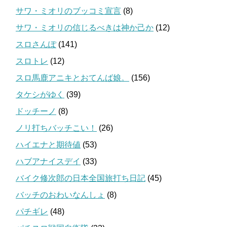
サワ・ミオリのブッコミ宣言
(8)
サワ・ミオリの信じるべきは神か己か
(12)
スロさんぽ
(141)
スロトレ
(12)
スロ馬鹿アニキとおてんば娘。
(156)
タケシがゆく
(39)
ドッチーノ
(8)
ノリ打ちバッチこい！
(26)
ハイエナと期待値
(53)
ハブアナイスデイ
(33)
バイク修次郎の日本全国旅打ち日記
(45)
バッチのおわいなんしょ
(8)
パチギレ
(48)