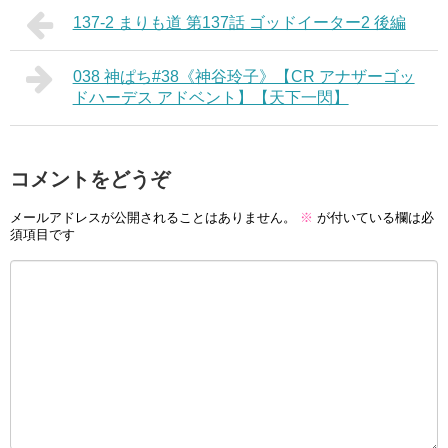
137-2 まりも道 第137話 ゴッドイーター2 後編
038 神ぱち#38《神谷玲子》【CR アナザーゴッ
ドハーデス アドベント】【天下一閃】
コメントをどうぞ
メールアドレスが公開されることはありません。
※
が付いている欄は必
須項目です