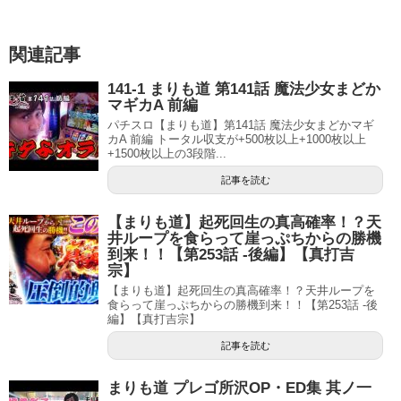
関連記事
141-1 まりも道 第141話 魔法少女まどか
マギカA 前編
パチスロ【まりも道】第141話 魔法少女まどかマギ
カA 前編 トータル収支が+500枚以上+1000枚以上
+1500枚以上の3段階...
記事を読む
【まりも道】起死回生の真高確率！？天
井ループを食らって崖っぷちからの勝機
到来！！【第253話 -後編】【真打吉
宗】
【まりも道】起死回生の真高確率！？天井ループを
食らって崖っぷちからの勝機到来！！【第253話 -後
編】【真打吉宗】
記事を読む
まりも道 プレゴ所沢OP・ED集 其ノ一