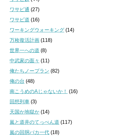
ワサビ通
(27)
ワサビ道
(16)
ワーキングウォーキング
(14)
万枚復活計画
(118)
世界一への道
(8)
中武家の面々
(11)
俺たちノープラン
(82)
俺の台
(48)
南こうめのAじゃないか！
(16)
回想列車
(3)
天国か地獄か
(14)
嵐と道井のてっぺん道
(117)
嵐の回胴バカ一代
(18)