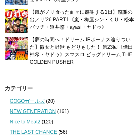
【嵐がノリ喰った面々に感謝する1日】感謝の
出ノリ’26 PART1《嵐・梅屋シン・くり・松本
バッチ・道井悠・ayasi・ヤドゥ》
【夢の時間へ！ドリームJPボーナス辿りつい
た】微女と野獣 もどりもした！ 第23回《倖田
柚希・ヤドゥ》スマスロ ビッグドリーム THE
GOLDEN PUSHER
カテゴリー
GOGOガールズ
(20)
NEW GENERATION
(161)
Nice to Meat2
(120)
THE LAST CHANCE
(56)