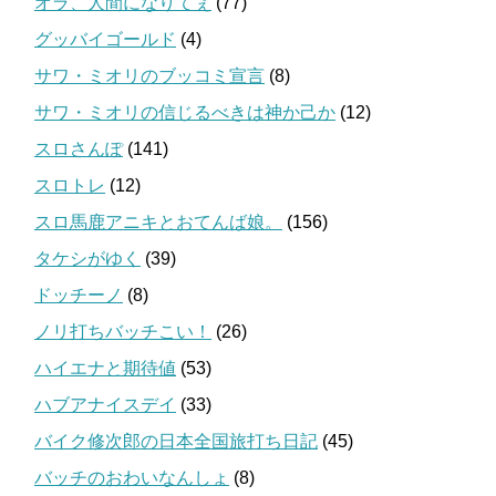
オラ、人間になりてぇ
(77)
グッバイゴールド
(4)
サワ・ミオリのブッコミ宣言
(8)
サワ・ミオリの信じるべきは神か己か
(12)
スロさんぽ
(141)
スロトレ
(12)
スロ馬鹿アニキとおてんば娘。
(156)
タケシがゆく
(39)
ドッチーノ
(8)
ノリ打ちバッチこい！
(26)
ハイエナと期待値
(53)
ハブアナイスデイ
(33)
バイク修次郎の日本全国旅打ち日記
(45)
バッチのおわいなんしょ
(8)