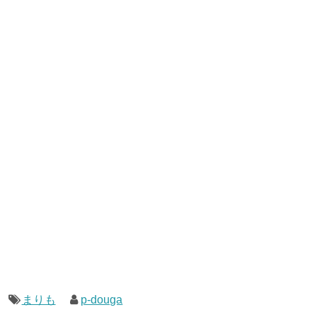
まりも
p-douga