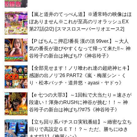
【嵐と道井のてっぺん道】※通常時の映像はほ
ぼありません※これが至高のリオラッシュEX
第27話(2/2) [スマスロスーパーリオエース2]
【P ぱちんこ押忍!番長 漢の頂 99ver.】～大人
気の番長が遊びやすくなって帰って来た!!～ 神
谷玲子の新台は神ぱち!?《神谷玲子》
【全部見せます！ノリ喰われ達の超絶神ヒキ】
感謝の出ノリ’26 PART2《嵐・梅屋シン・く
り・松本バッチ・道井悠・ayasi・ヤドゥ》
【e 七つの大罪3】～1回転で大当たり＝速さが
段違い！渾身のRUSHに神谷が挑む！！～ 神
谷玲子の新台は神ぱち!?#75《神谷玲子》
【立ち回り系パチスロ実戦番組】～緻密な立ち
回りで高設定ＧＥＴ！？～ ただ、勝ちにゆき
ます#111《梅屋シン》