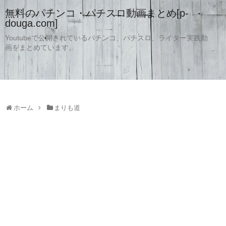
無料のパチンコ・パチスロ動画まとめ[p-
douga.com]
Youtubeで公開されているパチンコ、パチスロ、ライター実践動
画をまとめています。
ホーム
まりも道