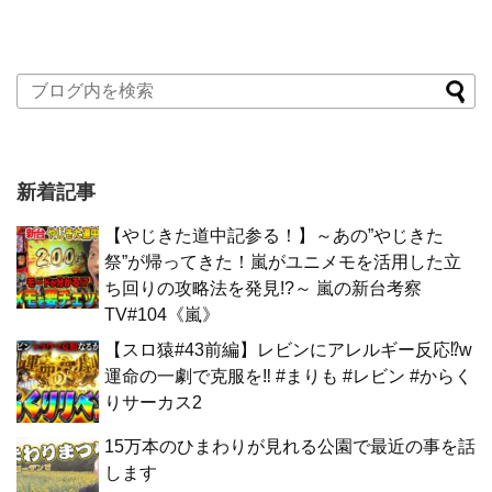
新着記事
【やじきた道中記参る！】～あの”やじきた
祭”が帰ってきた！嵐がユニメモを活用した立
ち回りの攻略法を発見!?～ 嵐の新台考察
TV#104《嵐》
【スロ猿#43前編】レビンにアレルギー反応⁉w
運命の一劇で克服を‼ #まりも #レビン #からく
りサーカス2
15万本のひまわりが見れる公園で最近の事を話
します