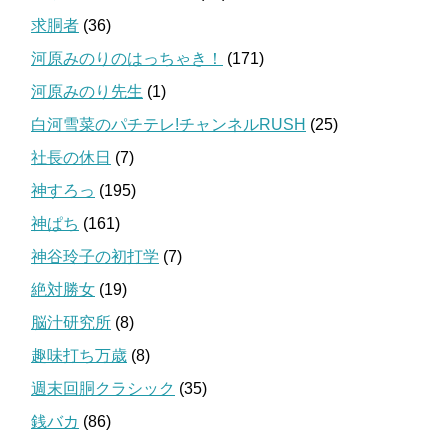
求胴者
(36)
河原みのりのはっちゃき！
(171)
河原みのり先生
(1)
白河雪菜のパチテレ!チャンネルRUSH
(25)
社長の休日
(7)
神すろっ
(195)
神ぱち
(161)
神谷玲子の初打学
(7)
絶対勝女
(19)
脳汁研究所
(8)
趣味打ち万歳
(8)
週末回胴クラシック
(35)
銭バカ
(86)