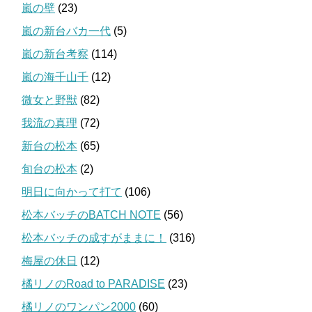
嵐の壁
(23)
嵐の新台バカ一代
(5)
嵐の新台考察
(114)
嵐の海千山千
(12)
微女と野獣
(82)
我流の真理
(72)
新台の松本
(65)
旬台の松本
(2)
明日に向かって打て
(106)
松本バッチのBATCH NOTE
(56)
松本バッチの成すがままに！
(316)
梅屋の休日
(12)
橘リノのRoad to PARADISE
(23)
橘リノのワンパン2000
(60)