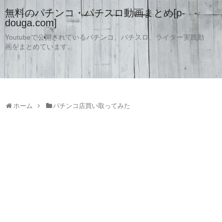
無料のパチンコ・パチスロ動画まとめ[p-
douga.com]
Youtubeで公開されているパチンコ、パチスロ、ライター実践動
画をまとめています。
ホーム
パチンコ店買い取ってみた