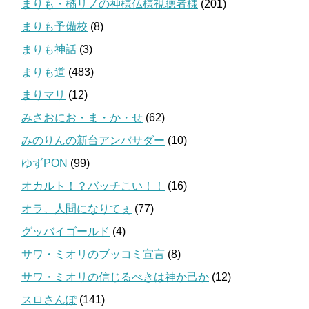
まりも・橘リノの神様仏様視聴者様
(201)
まりも予備校
(8)
まりも神話
(3)
まりも道
(483)
まりマリ
(12)
みさおにお・ま・か・せ
(62)
みのりんの新台アンバサダー
(10)
ゆずPON
(99)
オカルト！？バッチこい！！
(16)
オラ、人間になりてぇ
(77)
グッバイゴールド
(4)
サワ・ミオリのブッコミ宣言
(8)
サワ・ミオリの信じるべきは神か己か
(12)
スロさんぽ
(141)