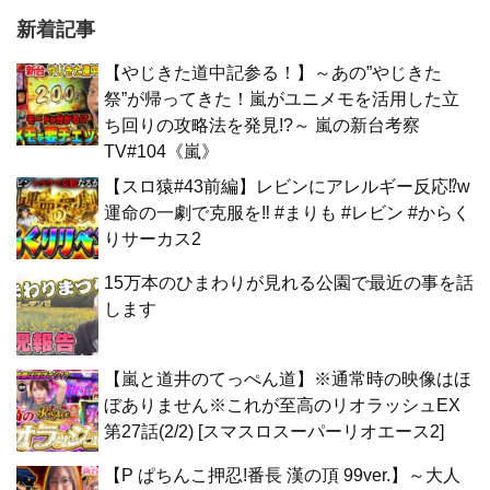
新着記事
【やじきた道中記参る！】～あの”やじきた
祭”が帰ってきた！嵐がユニメモを活用した立
ち回りの攻略法を発見!?～ 嵐の新台考察
TV#104《嵐》
【スロ猿#43前編】レビンにアレルギー反応⁉w
運命の一劇で克服を‼ #まりも #レビン #からく
りサーカス2
15万本のひまわりが見れる公園で最近の事を話
します
【嵐と道井のてっぺん道】※通常時の映像はほ
ぼありません※これが至高のリオラッシュEX
第27話(2/2) [スマスロスーパーリオエース2]
【P ぱちんこ押忍!番長 漢の頂 99ver.】～大人