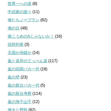
世界一への道
(8)
中武家の面々
(11)
俺たちノープラン
(82)
俺の台
(48)
南こうめのAじゃないか！
(16)
回想列車
(3)
天国か地獄か
(14)
嵐と道井のてっぺん道
(117)
嵐の回胴バカ一代
(18)
嵐の壁
(23)
嵐の新台バカ一代
(5)
嵐の新台考察
(114)
嵐の海千山千
(12)
微女と野獣
(82)