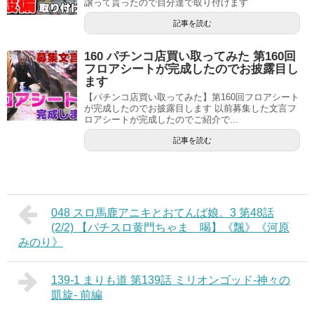
譲って貰ったので自分達で取り付けます
記事を読む
160 パチンコ店買い取ってみた 第160回
フロアシートが完成したのでお披露目し
ます
【パチンコ店買い取ってみた】第160回フロアシート
が完成したのでお披露目します 以前募集した文言フ
ロアシートが完成したのでご紹介で...
記事を読む
048 スロ馬鹿アニキとおてんば娘。3 第48話
(2/2) 【パチスロ黄門ちゃま 喝】《飄》《河原
みのり》
139-1 まりも道 第139話 ミリオンゴッド-神々の
凱旋- 前編