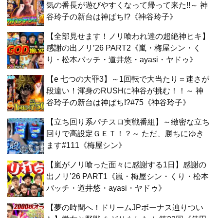
気の番長が遊びやすくなって帰って来た!!～ 神
谷玲子の新台は神ぱち!?《神谷玲子》
【全部見せます！ノリ喰われ達の超絶神ヒキ】
感謝の出ノリ’26 PART2《嵐・梅屋シン・く
り・松本バッチ・道井悠・ayasi・ヤドゥ》
【e 七つの大罪3】～1回転で大当たり＝速さが
段違い！渾身のRUSHに神谷が挑む！！～ 神
谷玲子の新台は神ぱち!?#75《神谷玲子》
【立ち回り系パチスロ実戦番組】～緻密な立ち
回りで高設定ＧＥＴ！？～ ただ、勝ちにゆき
ます#111《梅屋シン》
【嵐がノリ喰った面々に感謝する1日】感謝の
出ノリ’26 PART1《嵐・梅屋シン・くり・松本
バッチ・道井悠・ayasi・ヤドゥ》
【夢の時間へ！ドリームJPボーナス辿りつい