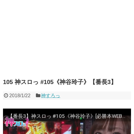
105 神スロっ #105《神谷玲子》【番長3】
2018/1/22
神すろっ
【番長3】神スロっ #105《神谷玲子》[必勝本WEB-TV][パチスロ][スロット]