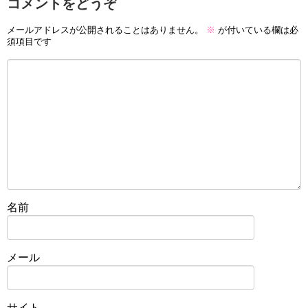
コメントをどうぞ
メールアドレスが公開されることはありません。
※
が付いている欄は必
須項目です
名前
メール
サイト