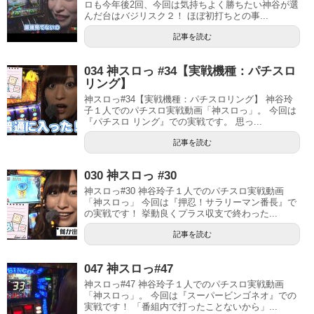
ロも今年後2回、今回は気持ちよく勝ちたい神谷が選
んだ台はバジリスク２！ ほぼ初打ちとの事...
記事を読む
034 神スロっ #34【実戦機種：パチスロ
リング】
神スロっ#34【実戦機種：パチスロリング】 神谷玲
子１人でのパチスロ実戦動画「神スロっ」。 今回は
『パチスロ リング』での実戦です。 思っ...
記事を読む
030 神スロっ #30
神スロっ#30 神谷玲子１人でのパチスロ実戦動画
「神スロっ」 今回は『押忍！サラリーマン番長』で
の実戦です！ 挙動良くプラス収支で終わった...
記事を読む
047 神スロっ#47
神スロっ#47 神谷玲子１人でのパチスロ実戦動画
「神スロっ」。 今回は『スーパービンゴネオ』での
実戦です！ 「番組内で打ったことないから」...