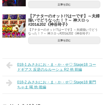
記事を読む
【アナターのオット!?はーです】～夫婦
揃いでどうなった！？～ 神スロっ
#201&202《神谷玲子》
【アナターのオット!?はーです】～夫婦揃いでどう
なった！？～ 神スロっ#201&202《神谷玲子》
記事を読む
018-1 みさおにお・ま・か・せ♡ Stage18 コー
ドギアス 反逆のルルーシュ R2 他 前編
018-2 みさおにお・ま・か・せ♡ Stage18 黄門
ちゃま 喝 他 後編