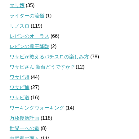
マリ嬢
(35)
ライターの流儀
(1)
リノスロ
(119)
レビンのオーラス
(66)
レビンの覇王降臨
(2)
ワサビが教えるパチスロの楽しみ方
(78)
ワサビさん 新台どうですか!?
(12)
ワサビ超
(44)
ワサビ通
(27)
ワサビ道
(16)
ワーキングウォーキング
(14)
万枚復活計画
(118)
世界一への道
(8)
中武家の面々
(11)