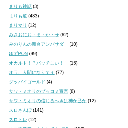
まりも神話
(3)
まりも道
(483)
まりマリ
(12)
みさおにお・ま・か・せ
(62)
みのりんの新台アンバサダー
(10)
ゆずPON
(99)
オカルト！？バッチこい！！
(16)
オラ、人間になりてぇ
(77)
グッバイゴールド
(4)
サワ・ミオリのブッコミ宣言
(8)
サワ・ミオリの信じるべきは神か己か
(12)
スロさんぽ
(141)
スロトレ
(12)