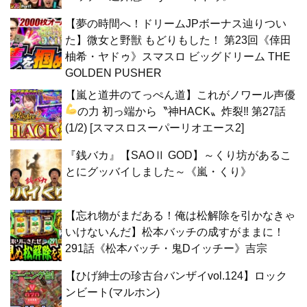
【夢の時間へ！ドリームJPボーナス辿りつい
た】微女と野獣 もどりもした！ 第23回《倖田
柚希・ヤドゥ》スマスロ ビッグドリーム THE
GOLDEN PUSHER
【嵐と道井のてっぺん道】これがノワール声優
の力
初っ端から〝神HACK〟炸裂‼ 第27話
(1/2) [スマスロスーパーリオエース2]
『銭バカ』【SAOⅡ GOD】～くり坊があるこ
とにグッバイしました～《嵐・くり》
【忘れ物がまだある！俺は松解除を引かなきゃ
いけないんだ】松本バッチの成すがままに！
291話《松本バッチ・鬼Dイッチー》吉宗
【ひげ紳士の珍古台バンザイvol.124】ロック
ンビート(マルホン)