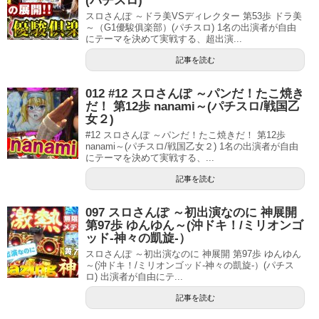
(パチスロ)
スロさんぽ ～ドラ美VSディレクター 第53歩 ドラ美
～（G1優駿俱楽部）(パチスロ) 1名の出演者が自由
にテーマを決めて実戦する、超出演...
記事を読む
012 #12 スロさんぽ ～パンだ！たこ焼き
だ！ 第12歩 nanami～(パチスロ/戦国乙
女２)
#12 スロさんぽ ～パンだ！たこ焼きだ！ 第12歩
nanami～(パチスロ/戦国乙女２) 1名の出演者が自由
にテーマを決めて実戦する、...
記事を読む
097 スロさんぽ ～初出演なのに 神展開
第97歩 ゆんゆん～(沖ドキ！/ミリオンゴ
ッド-神々の凱旋-）
スロさんぽ ～初出演なのに 神展開 第97歩 ゆんゆん
～(沖ドキ！/ミリオンゴッド-神々の凱旋-）(パチス
ロ) 出演者が自由にテ...
記事を読む