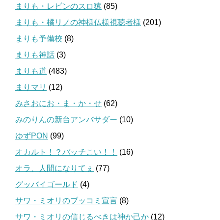
まりも・レビンのスロ猿
(85)
まりも・橘リノの神様仏様視聴者様
(201)
まりも予備校
(8)
まりも神話
(3)
まりも道
(483)
まりマリ
(12)
みさおにお・ま・か・せ
(62)
みのりんの新台アンバサダー
(10)
ゆずPON
(99)
オカルト！？バッチこい！！
(16)
オラ、人間になりてぇ
(77)
グッバイゴールド
(4)
サワ・ミオリのブッコミ宣言
(8)
サワ・ミオリの信じるべきは神か己か
(12)