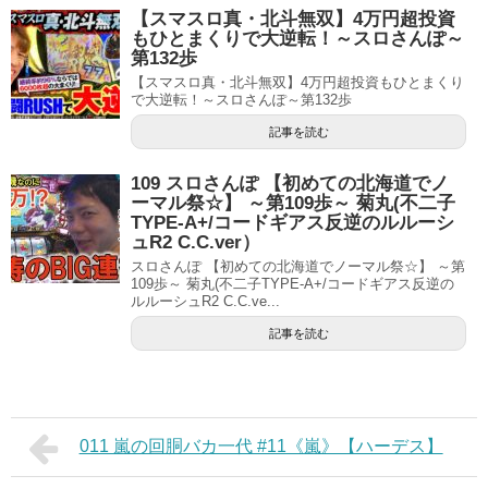
【スマスロ真・北斗無双】4万円超投資
もひとまくりで大逆転！～スロさんぽ～
第132歩
【スマスロ真・北斗無双】4万円超投資もひとまくり
で大逆転！～スロさんぽ～第132歩
記事を読む
109 スロさんぽ 【初めての北海道でノ
ーマル祭☆】 ～第109歩～ 菊丸(不二子
TYPE-A+/コードギアス反逆のルルーシ
ュR2 C.C.ver）
スロさんぽ 【初めての北海道でノーマル祭☆】 ～第
109歩～ 菊丸(不二子TYPE-A+/コードギアス反逆の
ルルーシュR2 C.C.ve...
記事を読む
011 嵐の回胴バカ一代 #11《嵐》【ハーデス】