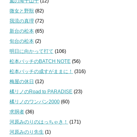
嵐の海千山千
(12)
微女と野獣
(82)
我流の真理
(72)
新台の松本
(65)
旬台の松本
(2)
明日に向かって打て
(106)
松本バッチのBATCH NOTE
(56)
松本バッチの成すがままに！
(316)
梅屋の休日
(12)
橘リノのRoad to PARADISE
(23)
橘リノのワンパン2000
(60)
求胴者
(36)
河原みのりのはっちゃき！
(171)
河原みのり先生
(1)