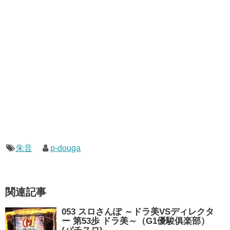
朱音
p-douga
関連記事
053 スロさんぽ ～ドラ美VSディレクタ
ー 第53歩 ドラ美～（G1優駿俱楽部）