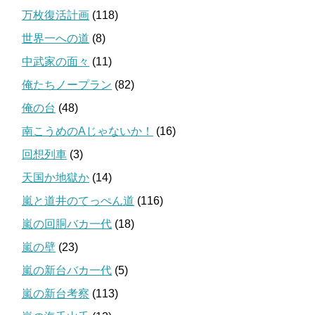
万枚復活計画
(118)
世界一への道
(8)
中武家の面々
(11)
俺たちノープラン
(82)
俺の台
(48)
南こうめのAじゃないか！
(16)
回想列車
(3)
天国か地獄か
(14)
嵐と道井のてっぺん道
(116)
嵐の回胴バカ一代
(18)
嵐の壁
(23)
嵐の新台バカ一代
(5)
嵐の新台考察
(113)