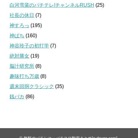
白河雪菜のパチテレ!チャンネルRUSH
(25)
社長の休日
(7)
神すろっ
(195)
神ぱち
(160)
神谷玲子の初打学
(7)
絶対勝女
(19)
脳汁研究所
(8)
趣味打ち万歳
(8)
週末回胴クラシック
(35)
銭バカ
(86)