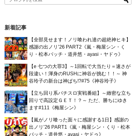
新着記事
【全部見せます！ノリ喰われ達の超絶神ヒキ】
感謝の出ノリ’26 PART2《嵐・梅屋シン・く
り・松本バッチ・道井悠・ayasi・ヤドゥ》
【e 七つの大罪3】～1回転で大当たり＝速さが
段違い！渾身のRUSHに神谷が挑む！！～ 神
谷玲子の新台は神ぱち!?#75《神谷玲子》
【立ち回り系パチスロ実戦番組】～緻密な立ち
回りで高設定ＧＥＴ！？～ ただ、勝ちにゆき
ます#111《梅屋シン》
【嵐がノリ喰った面々に感謝する1日】感謝の
出ノリ’26 PART1《嵐・梅屋シン・くり・松本
バッチ・道井悠・ayasi・ヤドゥ》