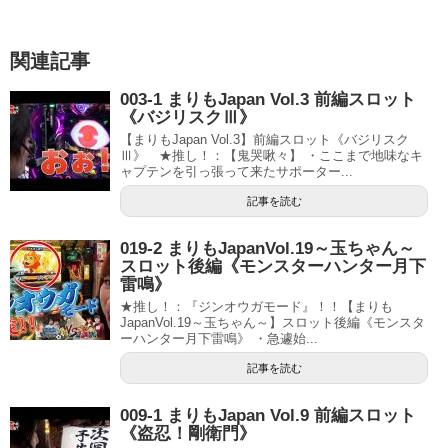
関連記事
003-1 まりもJapan Vol.3 前編スロット
《バジリスクⅢ》
【まりもJapan Vol.3】前編スロット《バジリスク
Ⅲ》 ★推し！：【鬼哭啾々】 ・ここまで地味なキ
ャプテンを引っ張って来たサポーター...
記事を読む
019-2 まりもJapanVol.19～玉ちゃん～
スロット後編《モンスターハンター月下
雷鳴》
★推し！：『ジンオウガモード』！！【まりも
JapanVol.19～玉ちゃん～】スロット後編《モンスタ
ーハンター月下雷鳴》 ・急遽始...
記事を読む
009-1 まりもJapan Vol.9 前編スロット
《盗忍！剛衛門》