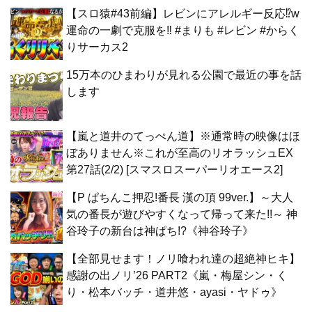
【スロ猿#43前編】レビンにアレルギー反応⁉w
運命の一劇で克服を‼ #まりも #レビン #からく
りサーカス2
15万本のひまわりが見れる公園で最近の事を話
します
【嵐と道井のてっぺん道】※通常時の映像はほ
ぼありません※これが至高のリオラッシュEX
第27話(2/2) [スマスロスーパーリオエース2]
【P ぱちんこ押忍!番長 漢の頂 99ver.】～大人
気の番長が遊びやすくなって帰って来た!!～ 神
谷玲子の新台は神ぱち!?《神谷玲子》
【全部見せます！ノリ喰われ達の超絶神ヒキ】
感謝の出ノリ’26 PART2《嵐・梅屋シン・く
り・松本バッチ・道井悠・ayasi・ヤドゥ》