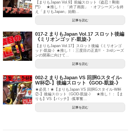
【まりもJapan Vol.9】前編スロット《盗忍！剛衛
門》 ★推し！：「終了画面」 ・オフシーズンを終
え「まりもJapan」始動...
記事を読む
017-2 まりもJapan Vol.17 スロット後編
《ミリオンゴッド-凱旋-》
【まりもJapan Vol.17】スロット後編《ミリオンゴ
ッド-凱旋-》★推し！：三度目の正直!! ・３rdシーズ
ンの開幕に向けて...
記事を読む
002-2 まりもJapan VS 回胴Gスタイル-
W杯②-】後編スロット《GOD-凱旋-》
★必見！★【まりもJapan VS 回胴Gスタイル-W杯
②-】後編スロット《GOD-凱旋-》 ★推し！：【ま
りも】VS【バッチ】-孤軍奮...
記事を読む