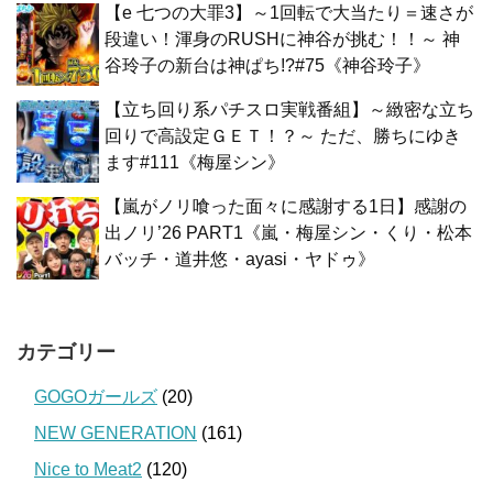
【e 七つの大罪3】～1回転で大当たり＝速さが
段違い！渾身のRUSHに神谷が挑む！！～ 神
谷玲子の新台は神ぱち!?#75《神谷玲子》
【立ち回り系パチスロ実戦番組】～緻密な立ち
回りで高設定ＧＥＴ！？～ ただ、勝ちにゆき
ます#111《梅屋シン》
【嵐がノリ喰った面々に感謝する1日】感謝の
出ノリ’26 PART1《嵐・梅屋シン・くり・松本
バッチ・道井悠・ayasi・ヤドゥ》
カテゴリー
GOGOガールズ
(20)
NEW GENERATION
(161)
Nice to Meat2
(120)