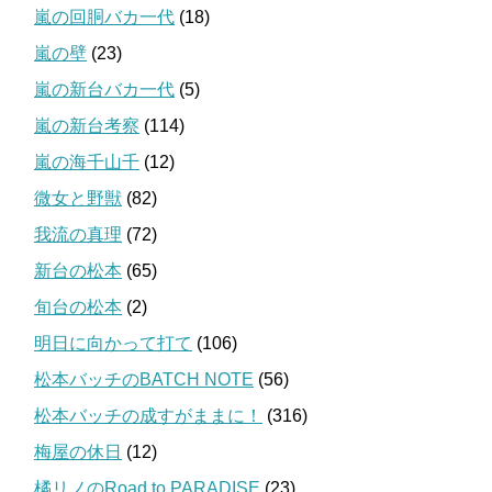
嵐の回胴バカ一代
(18)
嵐の壁
(23)
嵐の新台バカ一代
(5)
嵐の新台考察
(114)
嵐の海千山千
(12)
微女と野獣
(82)
我流の真理
(72)
新台の松本
(65)
旬台の松本
(2)
明日に向かって打て
(106)
松本バッチのBATCH NOTE
(56)
松本バッチの成すがままに！
(316)
梅屋の休日
(12)
橘リノのRoad to PARADISE
(23)