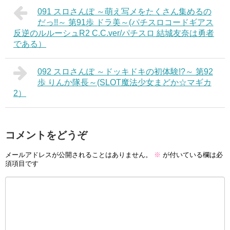
091 スロさんぽ ～萌え写メをたくさん集めるの
だっ!!～ 第91歩 ドラ美～(パチスロコードギアス
反逆のルルーシュR2 C.C.ver/パチスロ 結城友奈は勇者
である）
092 スロさんぽ ～ドッキドキの初体験!?～ 第92
歩 りんか隊長～(SLOT魔法少女まどか☆マギカ
2）
コメントをどうぞ
メールアドレスが公開されることはありません。
※
が付いている欄は必
須項目です