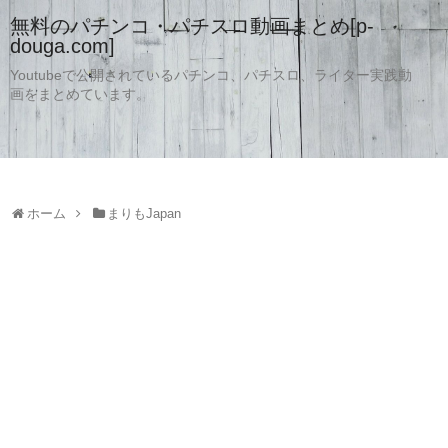
無料のパチンコ・パチスロ動画まとめ[p-
douga.com]
Youtubeで公開されているパチンコ、パチスロ、ライター実践動
画をまとめています。
ホーム
まりもJapan