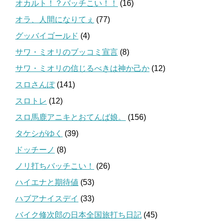
オカルト！？バッチこい！！
(16)
オラ、人間になりてぇ
(77)
グッバイゴールド
(4)
サワ・ミオリのブッコミ宣言
(8)
サワ・ミオリの信じるべきは神か己か
(12)
スロさんぽ
(141)
スロトレ
(12)
スロ馬鹿アニキとおてんば娘。
(156)
タケシがゆく
(39)
ドッチーノ
(8)
ノリ打ちバッチこい！
(26)
ハイエナと期待値
(53)
ハブアナイスデイ
(33)
バイク修次郎の日本全国旅打ち日記
(45)