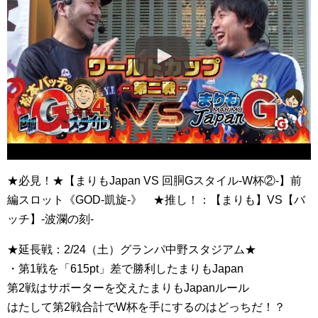
★必見！★【まりもJapan VS 回胴Gスタイル-W杯②-】前
編スロット《GOD-凱旋-》 ★推し！：【まりも】VS【バ
ッチ】-波瀾の刻-
★延長戦：2/24（土）グランパ中野スタジアム★
・第1戦を「615pt」差で勝利したまりもJapan
第2戦はサポーターを交えたまりもJapanルール
はたして第2戦合計でW杯を手にするのはどっちだ！？