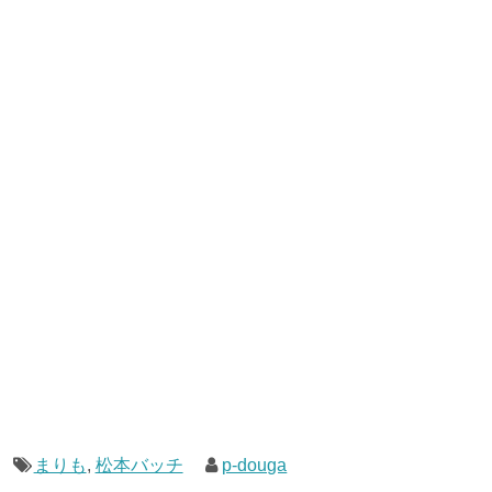
まりも
,
松本バッチ
p-douga