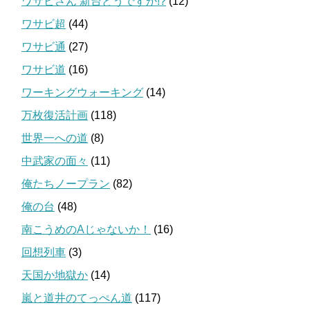
ワサビさん 新台どうですか!?
(12)
ワサビ超
(44)
ワサビ通
(27)
ワサビ道
(16)
ワーキングウォーキング
(14)
万枚復活計画
(118)
世界一への道
(8)
中武家の面々
(11)
俺たちノープラン
(82)
俺の台
(48)
南こうめのAじゃないか！
(16)
回想列車
(3)
天国か地獄か
(14)
嵐と道井のてっぺん道
(117)