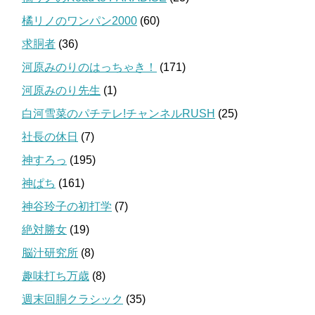
橘リノのワンパン2000
(60)
求胴者
(36)
河原みのりのはっちゃき！
(171)
河原みのり先生
(1)
白河雪菜のパチテレ!チャンネルRUSH
(25)
社長の休日
(7)
神すろっ
(195)
神ぱち
(161)
神谷玲子の初打学
(7)
絶対勝女
(19)
脳汁研究所
(8)
趣味打ち万歳
(8)
週末回胴クラシック
(35)