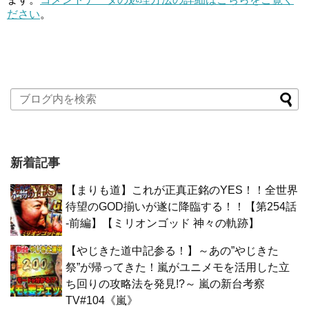
ださい
。
新着記事
【まりも道】これが正真正銘のYES！！全世界
待望のGOD揃いが遂に降臨する！！【第254話
-前編】【ミリオンゴッド 神々の軌跡】
【やじきた道中記参る！】～あの”やじきた
祭”が帰ってきた！嵐がユニメモを活用した立
ち回りの攻略法を発見!?～ 嵐の新台考察
TV#104《嵐》