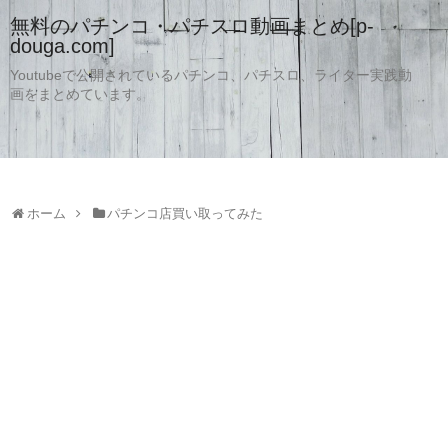
無料のパチンコ・パチスロ動画まとめ[p-
douga.com]
Youtubeで公開されているパチンコ、パチスロ、ライター実践動
画をまとめています。
ホーム
パチンコ店買い取ってみた