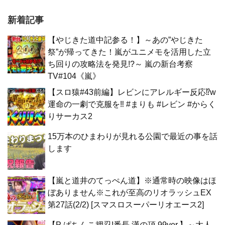
新着記事
【やじきた道中記参る！】～あの”やじきた
祭”が帰ってきた！嵐がユニメモを活用した立
ち回りの攻略法を発見!?～ 嵐の新台考察
TV#104《嵐》
【スロ猿#43前編】レビンにアレルギー反応⁉w
運命の一劇で克服を‼ #まりも #レビン #からく
りサーカス2
15万本のひまわりが見れる公園で最近の事を話
します
【嵐と道井のてっぺん道】※通常時の映像はほ
ぼありません※これが至高のリオラッシュEX
第27話(2/2) [スマスロスーパーリオエース2]
【P ぱちんこ押忍!番長 漢の頂 99ver.】～大人