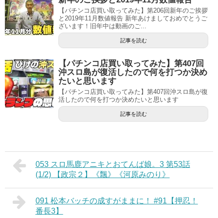
【パチンコ店買い取ってみた】第206回新年のご挨拶
と2019年11月数値報告 新年あけましておめでとうご
ざいます！旧年中は動画のご...
記事を読む
【パチンコ店買い取ってみた】第407回
沖スロ島が復活したので何を打つか決め
たいと思います
【パチンコ店買い取ってみた】第407回沖スロ島が復
活したので何を打つか決めたいと思います
記事を読む
053 スロ馬鹿アニキとおてんば娘。3 第53話
(1/2) 【政宗２】《飄》《河原みのり》
091 松本バッチの成すがままに！ #91【押忍！
番長3】