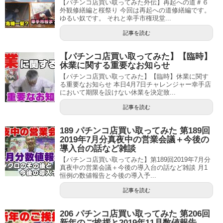
【パチンコ店買い取ってみた外伝】再起への道＃６
外観修繕編と桜祭り 今回は再起への道修繕編です。
ゆるい奴です。 それと幸手市権現堂...
記事を読む
【パチンコ店買い取ってみた】【臨時】
休業に関する重要なお知らせ
【パチンコ店買い取ってみた】【臨時】休業に関す
る重要なお知らせ 本日4月7日チャレンジャー幸手店
において期限を設けない休業を決定致...
記事を読む
189 パチンコ店買い取ってみた 第189回
2019年7月分真夜中の営業会議＋今後の
導入台の話など雑談
【パチンコ店買い取ってみた】第189回2019年7月分
真夜中の営業会議＋今後の導入台の話など雑談 月1
恒例の数値報告と今後の導入予...
記事を読む
206 パチンコ店買い取ってみた 第206回
新年のご挨拶と2019年11月数値報告