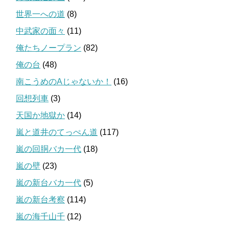
世界一への道
(8)
中武家の面々
(11)
俺たちノープラン
(82)
俺の台
(48)
南こうめのAじゃないか！
(16)
回想列車
(3)
天国か地獄か
(14)
嵐と道井のてっぺん道
(117)
嵐の回胴バカ一代
(18)
嵐の壁
(23)
嵐の新台バカ一代
(5)
嵐の新台考察
(114)
嵐の海千山千
(12)