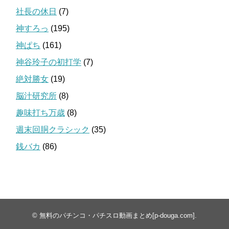
社長の休日
(7)
神すろっ
(195)
神ぱち
(161)
神谷玲子の初打学
(7)
絶対勝女
(19)
脳汁研究所
(8)
趣味打ち万歳
(8)
週末回胴クラシック
(35)
銭バカ
(86)
©
無料のパチンコ・パチスロ動画まとめ[p-douga.com]
.