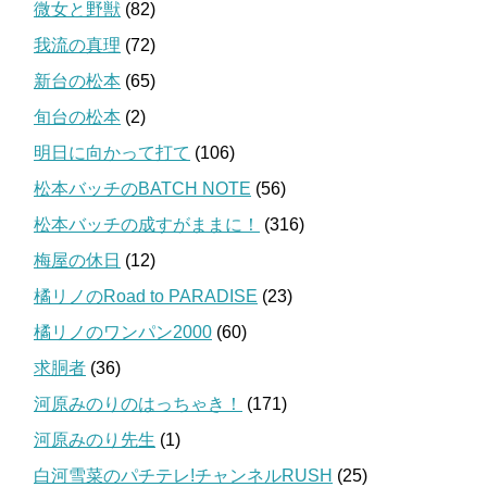
微女と野獣
(82)
我流の真理
(72)
新台の松本
(65)
旬台の松本
(2)
明日に向かって打て
(106)
松本バッチのBATCH NOTE
(56)
松本バッチの成すがままに！
(316)
梅屋の休日
(12)
橘リノのRoad to PARADISE
(23)
橘リノのワンパン2000
(60)
求胴者
(36)
河原みのりのはっちゃき！
(171)
河原みのり先生
(1)
白河雪菜のパチテレ!チャンネルRUSH
(25)