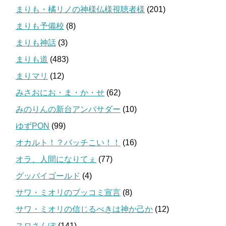
まりも・橘リノの神様仏様視聴者様
(201)
まりも予備校
(8)
まりも神話
(3)
まりも道
(483)
まりマリ
(12)
みさおにお・ま・か・せ
(62)
みのりんの新台アンバサダー
(10)
ゆずPON
(99)
オカルト！？バッチこい！！
(16)
オラ、人間になりてぇ
(77)
グッバイゴールド
(4)
サワ・ミオリのブッコミ宣言
(8)
サワ・ミオリの信じるべきは神か己か
(12)
スロさんぽ
(141)