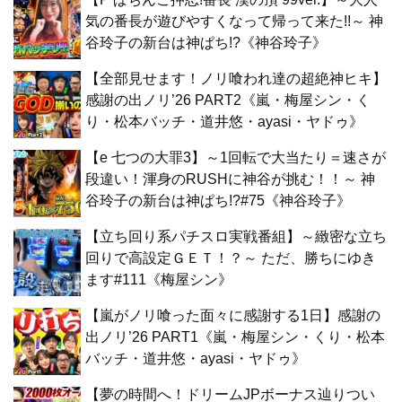
気の番長が遊びやすくなって帰って来た!!～ 神
谷玲子の新台は神ぱち!?《神谷玲子》
【全部見せます！ノリ喰われ達の超絶神ヒキ】
感謝の出ノリ’26 PART2《嵐・梅屋シン・く
り・松本バッチ・道井悠・ayasi・ヤドゥ》
【e 七つの大罪3】～1回転で大当たり＝速さが
段違い！渾身のRUSHに神谷が挑む！！～ 神
谷玲子の新台は神ぱち!?#75《神谷玲子》
【立ち回り系パチスロ実戦番組】～緻密な立ち
回りで高設定ＧＥＴ！？～ ただ、勝ちにゆき
ます#111《梅屋シン》
【嵐がノリ喰った面々に感謝する1日】感謝の
出ノリ’26 PART1《嵐・梅屋シン・くり・松本
バッチ・道井悠・ayasi・ヤドゥ》
【夢の時間へ！ドリームJPボーナス辿りつい