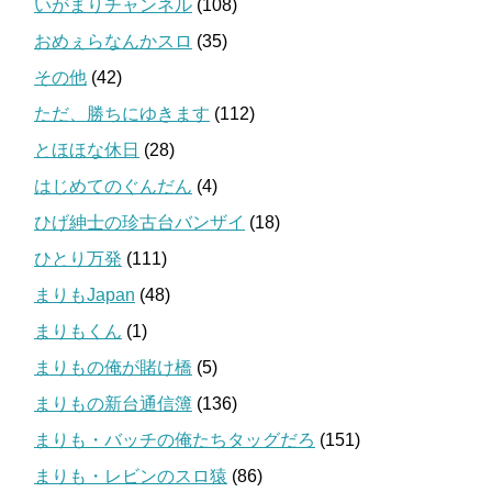
いがまりチャンネル
(108)
おめぇらなんかスロ
(35)
その他
(42)
ただ、勝ちにゆきます
(112)
とほほな休日
(28)
はじめてのぐんだん
(4)
ひげ紳士の珍古台バンザイ
(18)
ひとり万発
(111)
まりもJapan
(48)
まりもくん
(1)
まりもの俺が賭け橋
(5)
まりもの新台通信簿
(136)
まりも・バッチの俺たちタッグだろ
(151)
まりも・レビンのスロ猿
(86)