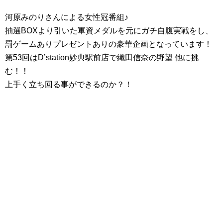
河原みのりさんによる女性冠番組♪
抽選BOXより引いた軍資メダルを元にガチ自腹実戦をし、
罰ゲームありプレゼントありの豪華企画となっています！
第53回はD’station妙典駅前店で織田信奈の野望 他に挑
む！！
上手く立ち回る事ができるのか？！