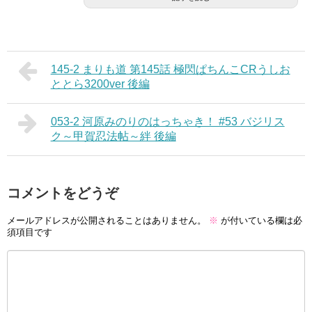
145-2 まりも道 第145話 極閃ぱちんこCRうしお
ととら3200ver 後編
053-2 河原みのりのはっちゃき！ #53 バジリス
ク～甲賀忍法帖～絆 後編
コメントをどうぞ
メールアドレスが公開されることはありません。
※
が付いている欄は必
須項目です