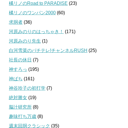
橘リノのRoad to PARADISE
(23)
橘リノのワンパン2000
(60)
求胴者
(36)
河原みのりのはっちゃき！
(171)
河原みのり先生
(1)
白河雪菜のパチテレ!チャンネルRUSH
(25)
社長の休日
(7)
神すろっ
(195)
神ぱち
(161)
神谷玲子の初打学
(7)
絶対勝女
(19)
脳汁研究所
(8)
趣味打ち万歳
(8)
週末回胴クラシック
(35)