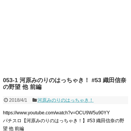
053-1 河原みのりのはっちゃき！ #53 織田信奈
の野望 他 前編
2018/4/1
河原みのりのはっちゃき！
https://www.youtube.com/watch?v=OCU9W5u90YY
パチスロ【河原みのりのはっちゃき！】#53 織田信奈の野
望 他 前編