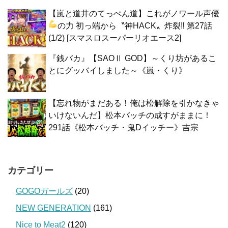
【嵐と道井のてっぺん道】これがノワール声優
の力
初っ端から〝神HACK〟炸裂‼ 第27話
(1/2) [スマスロスーパーリオエース2]
『銭バカ』【SAOⅡ GOD】～くり坊があるこ
とにグッバイしました～《嵐・くり》
【忘れ物がまだある！俺は松解除を引かなきゃ
いけないんだ】松本バッチの成すがままに！
291話《松本バッチ・鬼Dイッチー》吉宗
カテゴリー
GOGOガールズ
(20)
NEW GENERATION
(161)
Nice to Meat2
(120)