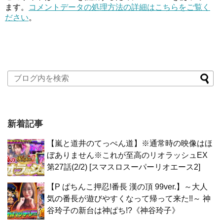
ます。
コメントデータの処理方法の詳細はこちらをご覧く
ださい
。
新着記事
【嵐と道井のてっぺん道】※通常時の映像はほ
ぼありません※これが至高のリオラッシュEX
第27話(2/2) [スマスロスーパーリオエース2]
【P ぱちんこ押忍!番長 漢の頂 99ver.】～大人
気の番長が遊びやすくなって帰って来た!!～ 神
谷玲子の新台は神ぱち!?《神谷玲子》