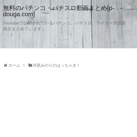
無料のパチンコ・パチスロ動画まとめ[p-
douga.com]
Youtubeで公開されているパチンコ、パチスロ、ライター実践動
画をまとめています。
ホーム
河原みのりのはっちゃき！