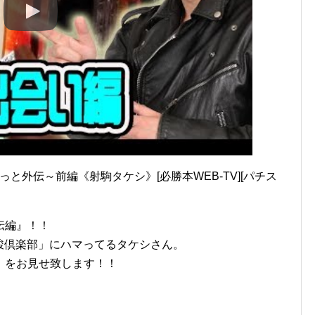
っと外伝～前編《射駒タケシ》[必勝本WEB-TV][パチス
伝編』！！
優駿倶楽部」にハマってるタケシさん。
』をお見せ致します！！