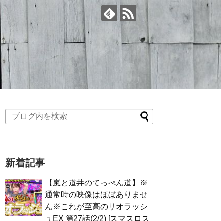
新着記事
【嵐と道井のてっぺん道】※
通常時の映像はほぼありませ
ん※これが至高のリオラッシ
ュEX 第27話(2/2) [スマスロス