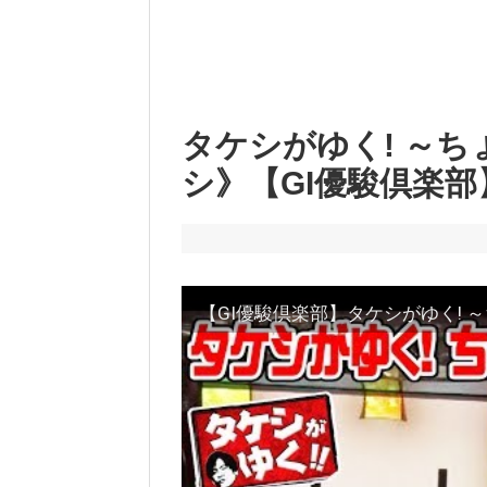
タケシがゆく! ～
シ》【GI優駿倶楽部