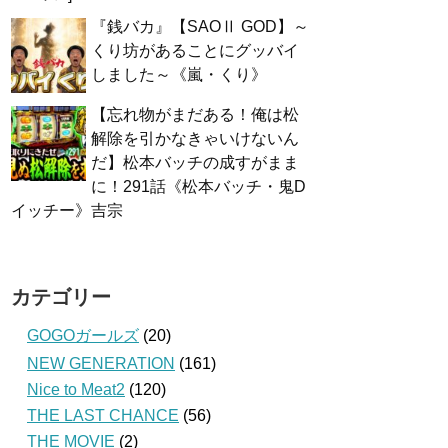
『銭バカ』【SAOⅡ GOD】～
くり坊があることにグッバイ
しました～《嵐・くり》
【忘れ物がまだある！俺は松
解除を引かなきゃいけないん
だ】松本バッチの成すがまま
に！291話《松本バッチ・鬼D
イッチー》吉宗
カテゴリー
GOGOガールズ
(20)
NEW GENERATION
(161)
Nice to Meat2
(120)
THE LAST CHANCE
(56)
THE MOVIE
(2)