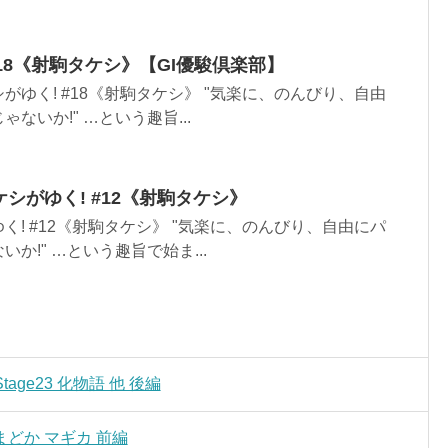
 #18《射駒タケシ》【GI優駿倶楽部】
がゆく! #18《射駒タケシ》 "気楽に、のんびり、自由
ないか!" …という趣旨...
ケシがゆく! #12《射駒タケシ》
く! #12《射駒タケシ》 "気楽に、のんびり、自由にパ
か!" …という趣旨で始ま...
age23 化物語 他 後編
女まどか マギカ 前編