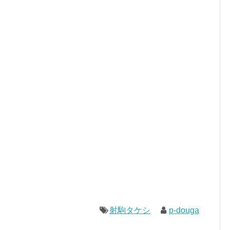
射駒タケシ
p-douga