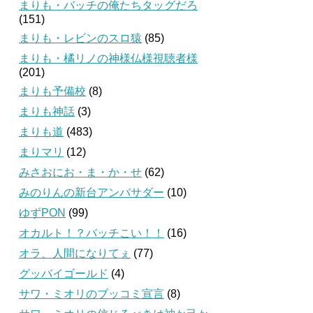
まりも・バッチの俺たちタッグだろ
(151)
まりも・レビンのスロ猿
(85)
まりも・橘リノの神様仏様視聴者様
(201)
まりも予備校
(8)
まりも神話
(3)
まりも道
(483)
まりマリ
(12)
みさおにお・ま・か・せ
(62)
みのりんの新台アンバサダー
(10)
ゆずPON
(99)
オカルト！？バッチこい！！
(16)
オラ、人間になりてぇ
(77)
グッバイゴールド
(4)
サワ・ミオリのブッコミ宣言
(8)