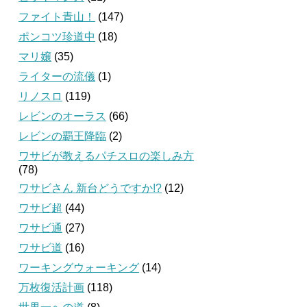
ファイト青山！
(147)
ポンコツ珍道中
(18)
マリ嬢
(35)
ライターの流儀
(1)
リノスロ
(119)
レビンのオーラス
(66)
レビンの覇王降臨
(2)
ワサビが教えるパチスロの楽しみ方
(78)
ワサビさん 新台どうですか!?
(12)
ワサビ超
(44)
ワサビ通
(27)
ワサビ道
(16)
ワーキングウォーキング
(14)
万枚復活計画
(118)