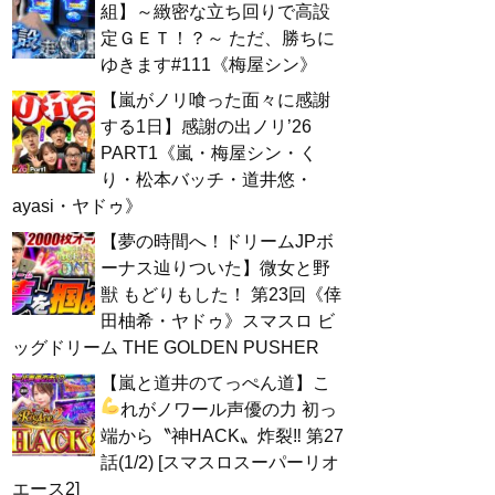
組】～緻密な立ち回りで高設
定ＧＥＴ！？～ ただ、勝ちに
ゆきます#111《梅屋シン》
【嵐がノリ喰った面々に感謝
する1日】感謝の出ノリ’26
PART1《嵐・梅屋シン・く
り・松本バッチ・道井悠・
ayasi・ヤドゥ》
【夢の時間へ！ドリームJPボ
ーナス辿りついた】微女と野
獣 もどりもした！ 第23回《倖
田柚希・ヤドゥ》スマスロ ビ
ッグドリーム THE GOLDEN PUSHER
【嵐と道井のてっぺん道】こ
れがノワール声優の力
初っ
端から〝神HACK〟炸裂‼ 第27
話(1/2) [スマスロスーパーリオ
エース2]