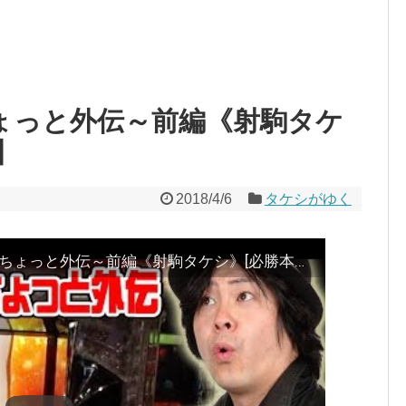
ちょっと外伝～前編《射駒タケ
】
2018/4/6
タケシがゆく
【GI優駿倶楽部】タケシがゆく! ～ちょっと外伝～前編《射駒タケシ》[必勝本WEB-TV][パチスロ][スロット]