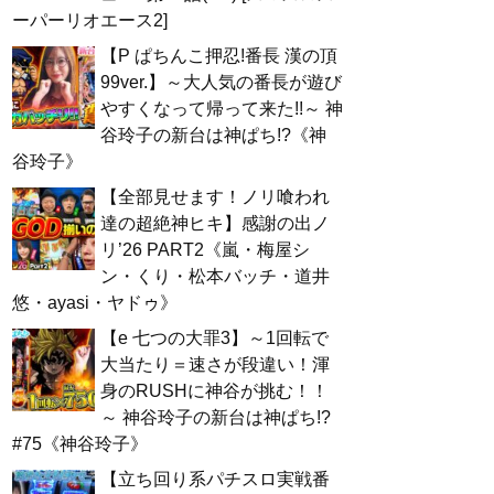
ーパーリオエース2]
【P ぱちんこ押忍!番長 漢の頂
99ver.】～大人気の番長が遊び
やすくなって帰って来た!!～ 神
谷玲子の新台は神ぱち!?《神
谷玲子》
【全部見せます！ノリ喰われ
達の超絶神ヒキ】感謝の出ノ
リ’26 PART2《嵐・梅屋シ
ン・くり・松本バッチ・道井
悠・ayasi・ヤドゥ》
【e 七つの大罪3】～1回転で
大当たり＝速さが段違い！渾
身のRUSHに神谷が挑む！！
～ 神谷玲子の新台は神ぱち!?
#75《神谷玲子》
【立ち回り系パチスロ実戦番