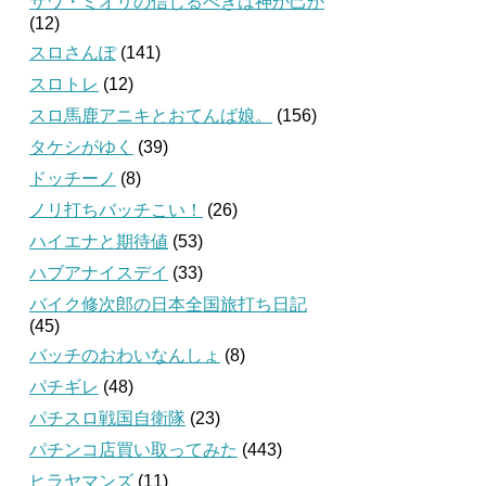
サワ・ミオリの信じるべきは神か己か
(12)
スロさんぽ
(141)
スロトレ
(12)
スロ馬鹿アニキとおてんば娘。
(156)
タケシがゆく
(39)
ドッチーノ
(8)
ノリ打ちバッチこい！
(26)
ハイエナと期待値
(53)
ハブアナイスデイ
(33)
バイク修次郎の日本全国旅打ち日記
(45)
バッチのおわいなんしょ
(8)
パチギレ
(48)
パチスロ戦国自衛隊
(23)
パチンコ店買い取ってみた
(443)
ヒラヤマンズ
(11)