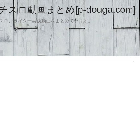
ロ動画まとめ[p-douga.com]
パチスロ、ライター実践動画をまとめています。