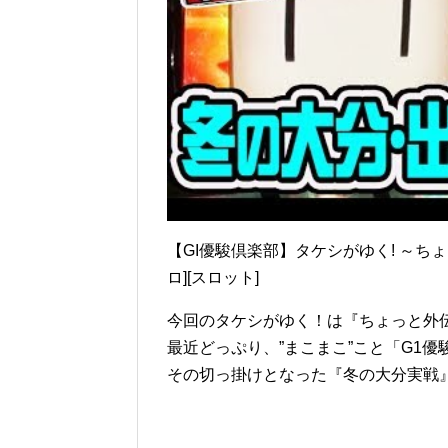
【GI優駿倶楽部】タケシがゆく! ～ちょ
ロ][スロット]
今回のタケシがゆく！は『ちょっと外
最近どっぷり、”まこまこ”こと「G1
その切っ掛けとなった『冬の大分実戦