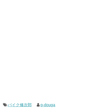
バイク修次郎
p-douga