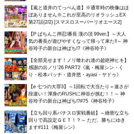
【嵐と道井のてっぺん道】※通常時の映像はほ
ぼありません※これが至高のリオラッシュEX
第27話(2/2) [スマスロスーパーリオエース2]
【P ぱちんこ押忍!番長 漢の頂 99ver.】～大人
気の番長が遊びやすくなって帰って来た!!～ 神
谷玲子の新台は神ぱち!?《神谷玲子》
【全部見せます！ノリ喰われ達の超絶神ヒキ】
感謝の出ノリ’26 PART2《嵐・梅屋シン・く
り・松本バッチ・道井悠・ayasi・ヤドゥ》
【e 七つの大罪3】～1回転で大当たり＝速さが
段違い！渾身のRUSHに神谷が挑む！！～ 神
谷玲子の新台は神ぱち!?#75《神谷玲子》
【立ち回り系パチスロ実戦番組】～緻密な立ち
回りで高設定ＧＥＴ！？～ ただ、勝ちにゆき
ます#111《梅屋シン》