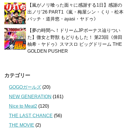
【嵐がノリ喰った面々に感謝する1日】感謝の
出ノリ’26 PART1《嵐・梅屋シン・くり・松本
バッチ・道井悠・ayasi・ヤドゥ》
【夢の時間へ！ドリームJPボーナス辿りつい
た】微女と野獣 もどりもした！ 第23回《倖田
柚希・ヤドゥ》スマスロ ビッグドリーム THE
GOLDEN PUSHER
カテゴリー
GOGOガールズ
(20)
NEW GENERATION
(161)
Nice to Meat2
(120)
THE LAST CHANCE
(56)
THE MOVIE
(2)