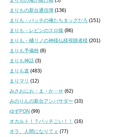
まりもの俺が賭け橋
(5)
まりもの新台通信簿
(136)
まりも・バッチの俺たちタッグだろ
(151)
まりも・レビンのスロ猿
(86)
まりも・橘リノの神様仏様視聴者様
(201)
まりも予備校
(8)
まりも神話
(3)
まりも道
(483)
まりマリ
(12)
みさおにお・ま・か・せ
(62)
みのりんの新台アンバサダー
(10)
ゆずPON
(99)
オカルト！？バッチこい！！
(16)
オラ、人間になりてぇ
(77)