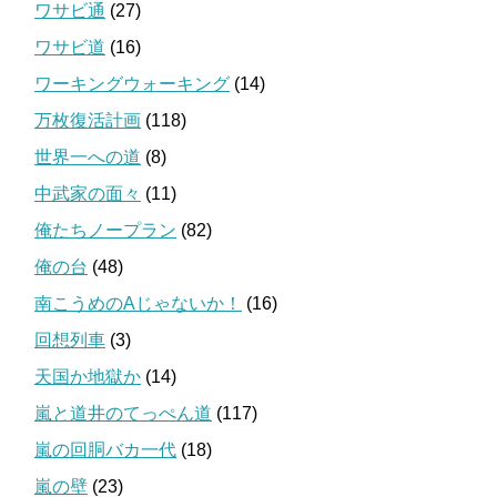
ワサビ通
(27)
ワサビ道
(16)
ワーキングウォーキング
(14)
万枚復活計画
(118)
世界一への道
(8)
中武家の面々
(11)
俺たちノープラン
(82)
俺の台
(48)
南こうめのAじゃないか！
(16)
回想列車
(3)
天国か地獄か
(14)
嵐と道井のてっぺん道
(117)
嵐の回胴バカ一代
(18)
嵐の壁
(23)