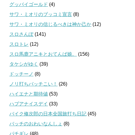
グッバイゴールド
(4)
サワ・ミオリのブッコミ宣言
(8)
サワ・ミオリの信じるべきは神か己か
(12)
スロさんぽ
(141)
スロトレ
(12)
スロ馬鹿アニキとおてんば娘。
(156)
タケシがゆく
(39)
ドッチーノ
(8)
ノリ打ちバッチこい！
(26)
ハイエナと期待値
(53)
ハブアナイスデイ
(33)
バイク修次郎の日本全国旅打ち日記
(45)
バッチのおわいなんしょ
(8)
パチギレ
(48)