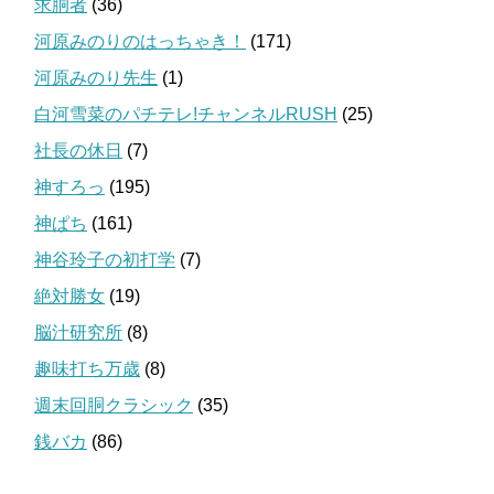
求胴者
(36)
河原みのりのはっちゃき！
(171)
河原みのり先生
(1)
白河雪菜のパチテレ!チャンネルRUSH
(25)
社長の休日
(7)
神すろっ
(195)
神ぱち
(161)
神谷玲子の初打学
(7)
絶対勝女
(19)
脳汁研究所
(8)
趣味打ち万歳
(8)
週末回胴クラシック
(35)
銭バカ
(86)