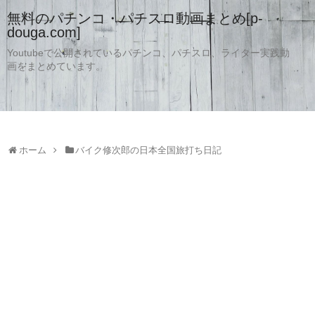
無料のパチンコ・パチスロ動画まとめ[p-
douga.com]
Youtubeで公開されているパチンコ、パチスロ、ライター実践動
画をまとめています。
ホーム
バイク修次郎の日本全国旅打ち日記