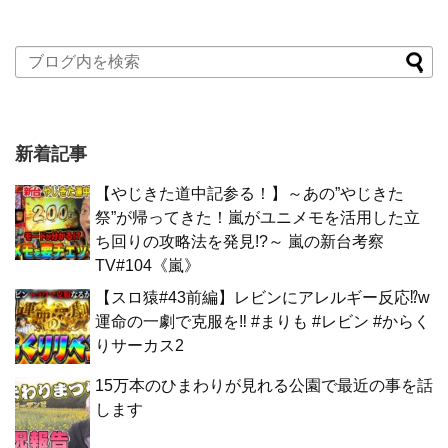
新着記事
【やじきた道中記参る！】～あの”やじきた
祭”が帰ってきた！嵐がユニメモを活用した立
ち回りの攻略法を発見!?～ 嵐の新台考察
TV#104《嵐》
【スロ猿#43前編】レビンにアレルギー反応⁉w
運命の一劇で克服を‼ #まりも #レビン #からく
りサーカス2
15万本のひまわりが見れる公園で最近の事を話
します