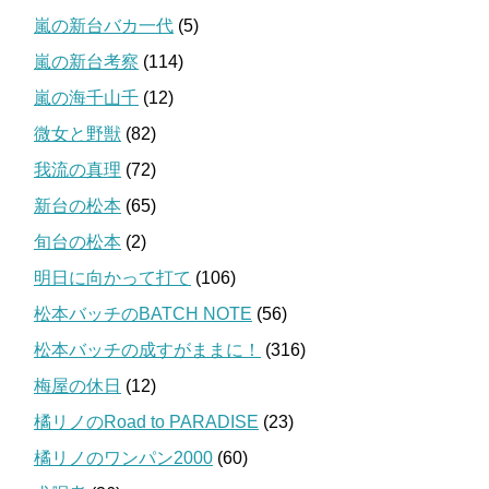
嵐の新台バカ一代
(5)
嵐の新台考察
(114)
嵐の海千山千
(12)
微女と野獣
(82)
我流の真理
(72)
新台の松本
(65)
旬台の松本
(2)
明日に向かって打て
(106)
松本バッチのBATCH NOTE
(56)
松本バッチの成すがままに！
(316)
梅屋の休日
(12)
橘リノのRoad to PARADISE
(23)
橘リノのワンパン2000
(60)