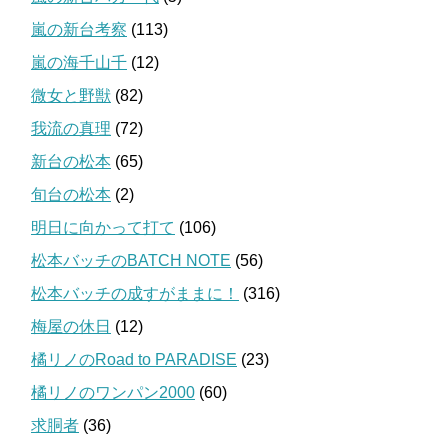
嵐の新台考察
(113)
嵐の海千山千
(12)
微女と野獣
(82)
我流の真理
(72)
新台の松本
(65)
旬台の松本
(2)
明日に向かって打て
(106)
松本バッチのBATCH NOTE
(56)
松本バッチの成すがままに！
(316)
梅屋の休日
(12)
橘リノのRoad to PARADISE
(23)
橘リノのワンパン2000
(60)
求胴者
(36)