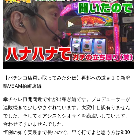
【パチンコ店買い取ってみた外伝】再起への道＃１０新潟
県VEAM柏崎店編
幸チャレ再開間近ですが出稼ぎ編です。プロデューサーが
連敗続きで少しやさぐれています。大変申し訳有りません
でした。そしてオアシスとシオサイを勘違いしています。
合わせてすいませんでした。
恒例の如く実践まで長いので、早く打てよと思う方は9:30