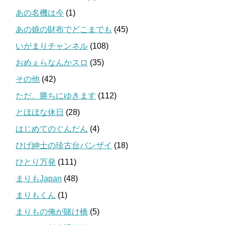
あの名機は今
(1)
あの娘の財布でどこまでも
(45)
いがまりチャンネル
(108)
おめぇらなんかスロ
(35)
その他
(42)
ただ、勝ちにゆきます
(112)
とほほな休日
(28)
はじめてのぐんだん
(4)
ひげ紳士の珍古台バンザイ
(18)
ひとり万発
(111)
まりもJapan
(48)
まりもくん
(1)
まりもの俺が賭け橋
(5)