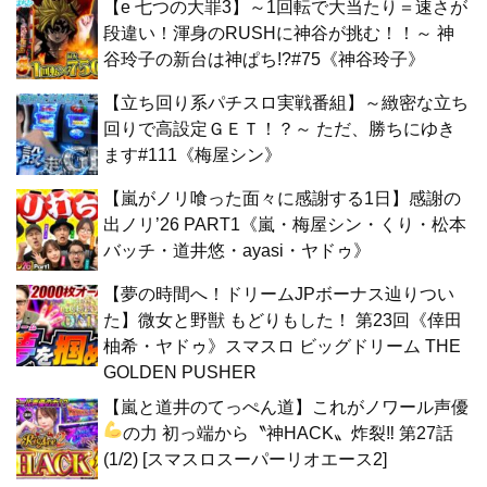
【e 七つの大罪3】～1回転で大当たり＝速さが
段違い！渾身のRUSHに神谷が挑む！！～ 神
谷玲子の新台は神ぱち!?#75《神谷玲子》
【立ち回り系パチスロ実戦番組】～緻密な立ち
回りで高設定ＧＥＴ！？～ ただ、勝ちにゆき
ます#111《梅屋シン》
【嵐がノリ喰った面々に感謝する1日】感謝の
出ノリ’26 PART1《嵐・梅屋シン・くり・松本
バッチ・道井悠・ayasi・ヤドゥ》
【夢の時間へ！ドリームJPボーナス辿りつい
た】微女と野獣 もどりもした！ 第23回《倖田
柚希・ヤドゥ》スマスロ ビッグドリーム THE
GOLDEN PUSHER
【嵐と道井のてっぺん道】これがノワール声優
の力
初っ端から〝神HACK〟炸裂‼ 第27話
(1/2) [スマスロスーパーリオエース2]