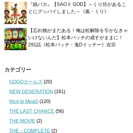
『銭バカ』【SAOⅡ GOD】～くり坊があるこ
とにグッバイしました～《嵐・くり》
【忘れ物がまだある！俺は松解除を引かなきゃ
いけないんだ】松本バッチの成すがままに！
291話《松本バッチ・鬼Dイッチー》吉宗
カテゴリー
GOGOガールズ
(20)
NEW GENERATION
(161)
Nice to Meat2
(120)
THE LAST CHANCE
(56)
THE MOVIE
(2)
THE・COMPLETE
(2)