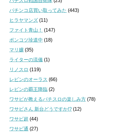
パチスロ戦国自衛隊
(23)
パチンコ店買い取ってみた
(443)
ヒラヤマンズ
(11)
ファイト青山！
(147)
ポンコツ珍道中
(18)
マリ嬢
(35)
ライターの流儀
(1)
リノスロ
(119)
レビンのオーラス
(66)
レビンの覇王降臨
(2)
ワサビが教えるパチスロの楽しみ方
(78)
ワサビさん 新台どうですか!?
(12)
ワサビ超
(44)
ワサビ通
(27)