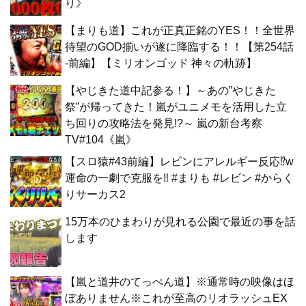
り》
【まりも道】これが正真正銘のYES！！全世界
待望のGOD揃いが遂に降臨する！！【第254話
-前編】【ミリオンゴッド 神々の軌跡】
【やじきた道中記参る！】～あの”やじきた
祭”が帰ってきた！嵐がユニメモを活用した立
ち回りの攻略法を発見!?～ 嵐の新台考察
TV#104《嵐》
【スロ猿#43前編】レビンにアレルギー反応⁉w
運命の一劇で克服を‼ #まりも #レビン #からく
りサーカス2
15万本のひまわりが見れる公園で最近の事を話
します
【嵐と道井のてっぺん道】※通常時の映像はほ
ぼありません※これが至高のリオラッシュEX