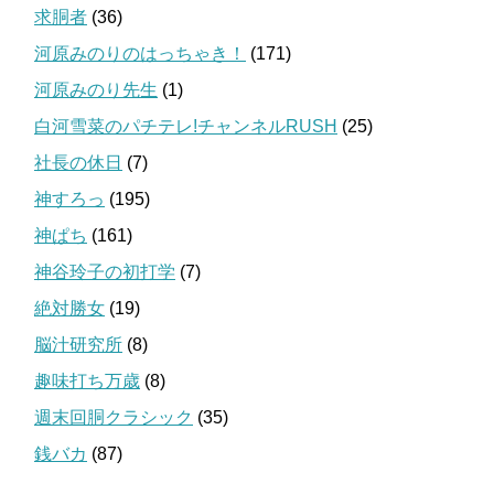
求胴者
(36)
河原みのりのはっちゃき！
(171)
河原みのり先生
(1)
白河雪菜のパチテレ!チャンネルRUSH
(25)
社長の休日
(7)
神すろっ
(195)
神ぱち
(161)
神谷玲子の初打学
(7)
絶対勝女
(19)
脳汁研究所
(8)
趣味打ち万歳
(8)
週末回胴クラシック
(35)
銭バカ
(87)