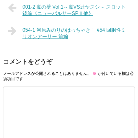
001-2 嵐の壁 Vol.1～嵐VS辻ヤスシ～ スロット
後編《ニューパルサーSPⅡ他》
054-1 河原みのりのはっちゃき！ #54 回胴性ミ
リオンアーサー 前編
コメントをどうぞ
メールアドレスが公開されることはありません。
※
が付いている欄は必
須項目です