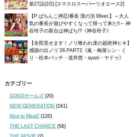
第27話(2/2) [スマスロスーパーリオエース2]
【P ぱちんこ押忍!番長 漢の頂 99ver.】～大人
気の番長が遊びやすくなって帰って来た!!～ 神
谷玲子の新台は神ぱち!?《神谷玲子》
【全部見せます！ノリ喰われ達の超絶神ヒキ】
感謝の出ノリ’26 PART2《嵐・梅屋シン・く
り・松本バッチ・道井悠・ayasi・ヤドゥ》
カテゴリー
GOGOガールズ
(20)
NEW GENERATION
(161)
Nice to Meat2
(120)
THE LAST CHANCE
(56)
THE MOVIE
(2)