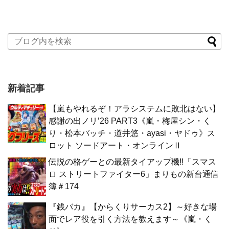
新着記事
【嵐もやれるぞ！アラシステムに敗北はない】
感謝の出ノリ’26 PART3《嵐・梅屋シン・く
り・松本バッチ・道井悠・ayasi・ヤドゥ》ス
ロット ソードアート・オンラインⅡ
伝説の格ゲーとの最新タイアップ機!!「スマス
ロ ストリートファイター6」まりもの新台通信
簿＃174
『銭バカ』【からくりサーカス2】～好きな場
面でレア役を引く方法を教えます～《嵐・く