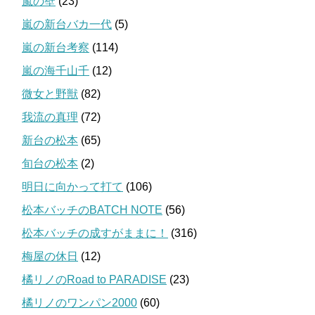
嵐の壁
(23)
嵐の新台バカ一代
(5)
嵐の新台考察
(114)
嵐の海千山千
(12)
微女と野獣
(82)
我流の真理
(72)
新台の松本
(65)
旬台の松本
(2)
明日に向かって打て
(106)
松本バッチのBATCH NOTE
(56)
松本バッチの成すがままに！
(316)
梅屋の休日
(12)
橘リノのRoad to PARADISE
(23)
橘リノのワンパン2000
(60)