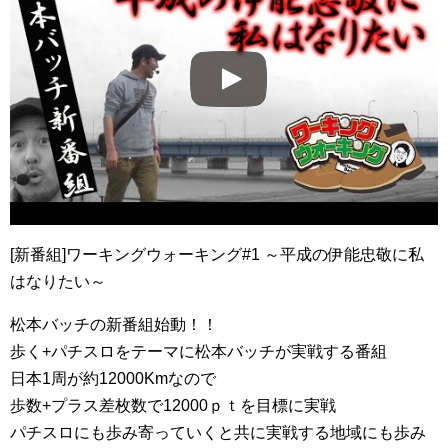
[新番組]ワーキングウォーキング#1 ～平成の伊能忠敬に私
はなりたい～
松本バッチの新番組始動！！
歩く+パチスロをテーマに松本バッチが実戦する番組
日本1周が約12000Kmなので
歩数+プラス差枚数で12000ｐｔを目標に実戦
パチスロにも歩み寄っていくと共に実戦する地域にも歩み