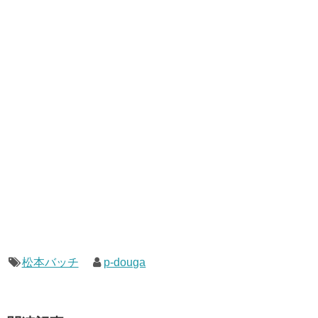
松本バッチ
p-douga