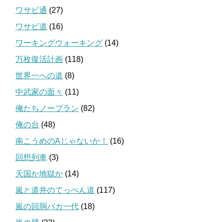
ワサビ通
(27)
ワサビ道
(16)
ワーキングウォーキング
(14)
万枚復活計画
(118)
世界一への道
(8)
中武家の面々
(11)
俺たちノープラン
(82)
俺の台
(48)
南こうめのAじゃないか！
(16)
回想列車
(3)
天国か地獄か
(14)
嵐と道井のてっぺん道
(117)
嵐の回胴バカ一代
(18)