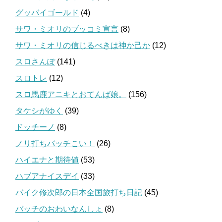
グッバイゴールド
(4)
サワ・ミオリのブッコミ宣言
(8)
サワ・ミオリの信じるべきは神か己か
(12)
スロさんぽ
(141)
スロトレ
(12)
スロ馬鹿アニキとおてんば娘。
(156)
タケシがゆく
(39)
ドッチーノ
(8)
ノリ打ちバッチこい！
(26)
ハイエナと期待値
(53)
ハブアナイスデイ
(33)
バイク修次郎の日本全国旅打ち日記
(45)
バッチのおわいなんしょ
(8)