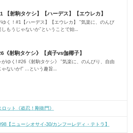
！#1 【射駒タケシ】【ハーデス】【エウレカ】
゙ゆく！#1【ハーデス】【エウレカ】 "気楽に、のんび
しもうじゃないか"ということで始...
 #26《射駒タケシ》【貞子vs伽椰子】
がゆく! #26《射駒タケシ》 "気楽に、のんびり、自由
ないか!" …という趣旨...
2 後編スロット《盗忍！剛衛門》
#98【ニューシオサイ-30/カンフーレディ・テトラ】