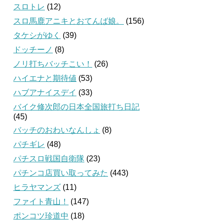
スロトレ
(12)
スロ馬鹿アニキとおてんば娘。
(156)
タケシがゆく
(39)
ドッチーノ
(8)
ノリ打ちバッチこい！
(26)
ハイエナと期待値
(53)
ハブアナイスデイ
(33)
バイク修次郎の日本全国旅打ち日記
(45)
バッチのおわいなんしょ
(8)
パチギレ
(48)
パチスロ戦国自衛隊
(23)
パチンコ店買い取ってみた
(443)
ヒラヤマンズ
(11)
ファイト青山！
(147)
ポンコツ珍道中
(18)