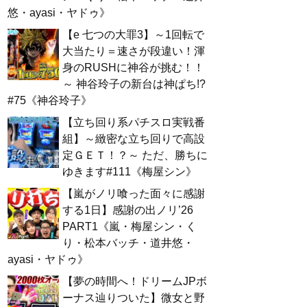
悠・ayasi・ヤドゥ》
【e 七つの大罪3】～1回転で
大当たり＝速さが段違い！渾
身のRUSHに神谷が挑む！！
～ 神谷玲子の新台は神ぱち!?
#75《神谷玲子》
【立ち回り系パチスロ実戦番
組】～緻密な立ち回りで高設
定ＧＥＴ！？～ ただ、勝ちに
ゆきます#111《梅屋シン》
【嵐がノリ喰った面々に感謝
する1日】感謝の出ノリ’26
PART1《嵐・梅屋シン・く
り・松本バッチ・道井悠・
ayasi・ヤドゥ》
【夢の時間へ！ドリームJPボ
ーナス辿りついた】微女と野