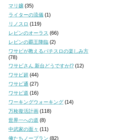
マリ嬢
(35)
ライターの流儀
(1)
リノスロ
(119)
レビンのオーラス
(66)
レビンの覇王降臨
(2)
ワサビが教えるパチスロの楽しみ方
(78)
ワサビさん 新台どうですか!?
(12)
ワサビ超
(44)
ワサビ通
(27)
ワサビ道
(16)
ワーキングウォーキング
(14)
万枚復活計画
(118)
世界一への道
(8)
中武家の面々
(11)
俺たちノープラン
(82)