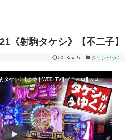
 #21《射駒タケシ》【不二子】
2018/5/15
タケシがゆく
【不二子】タケシがゆく! #21《射駒タケシ》[必勝本WEB-TV][パチスロ][スロット]