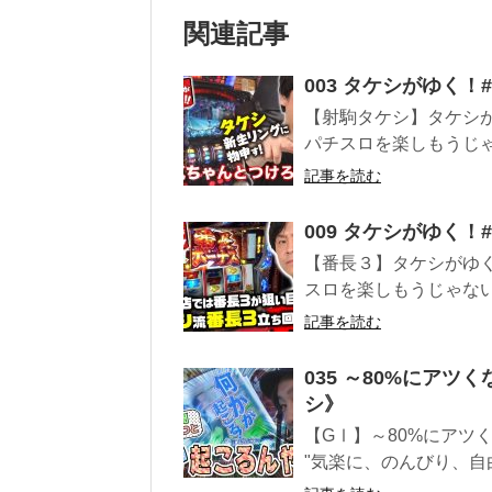
関連記事
003 タケシがゆく
【射駒タケシ】タケシか
パチスロを楽しもうじゃ
記事を読む
009 タケシがゆく
【番長３】タケシがゆく
スロを楽しもうじゃない
記事を読む
035 ～80%にアツ
シ》
【GⅠ】～80%にアツ
"気楽に、のんびり、自