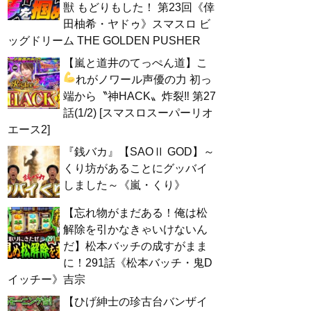
獣 もどりもした！ 第23回《倖
田柚希・ヤドゥ》スマスロ ビ
ッグドリーム THE GOLDEN PUSHER
【嵐と道井のてっぺん道】こ
れがノワール声優の力
初っ
端から〝神HACK〟炸裂‼ 第27
話(1/2) [スマスロスーパーリオ
エース2]
『銭バカ』【SAOⅡ GOD】～
くり坊があることにグッバイ
しました～《嵐・くり》
【忘れ物がまだある！俺は松
解除を引かなきゃいけないん
だ】松本バッチの成すがまま
に！291話《松本バッチ・鬼D
イッチー》吉宗
【ひげ紳士の珍古台バンザイ