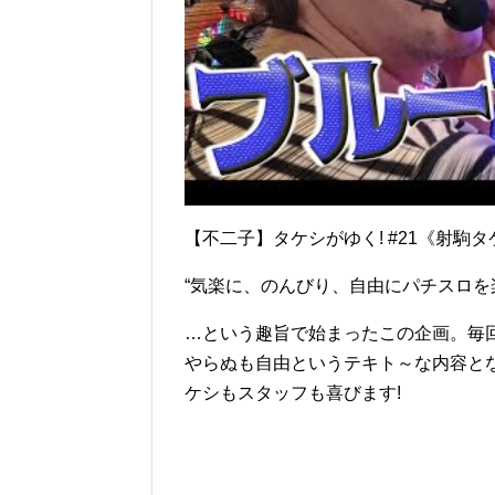
【不二子】タケシがゆく! #21《射駒タケシ
“気楽に、のんびり、自由にパチスロを
…という趣旨で始まったこの企画。毎
やらぬも自由というテキト～な内容と
ケシもスタッフも喜びます!