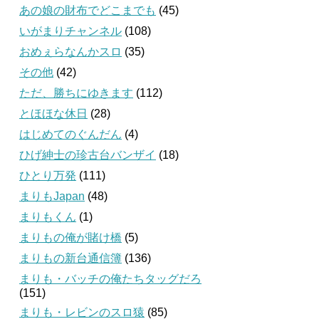
あの娘の財布でどこまでも
(45)
いがまりチャンネル
(108)
おめぇらなんかスロ
(35)
その他
(42)
ただ、勝ちにゆきます
(112)
とほほな休日
(28)
はじめてのぐんだん
(4)
ひげ紳士の珍古台バンザイ
(18)
ひとり万発
(111)
まりもJapan
(48)
まりもくん
(1)
まりもの俺が賭け橋
(5)
まりもの新台通信簿
(136)
まりも・バッチの俺たちタッグだろ
(151)
まりも・レビンのスロ猿
(85)