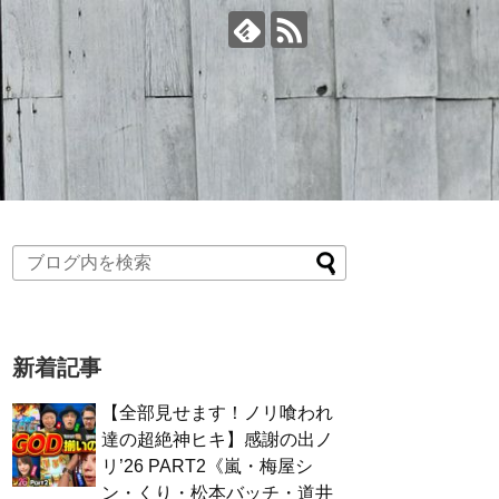
新着記事
【全部見せます！ノリ喰われ
達の超絶神ヒキ】感謝の出ノ
リ’26 PART2《嵐・梅屋シ
ン・くり・松本バッチ・道井