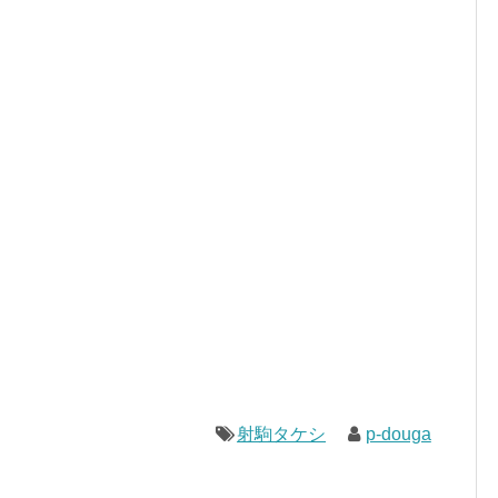
射駒タケシ
p-douga