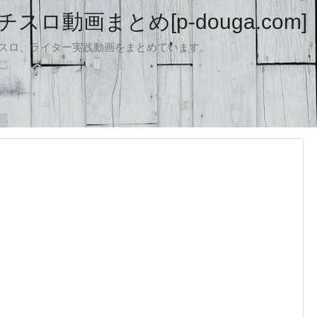
ロ動画まとめ[p-douga.com]
パチスロ、ライター実践動画をまとめています。