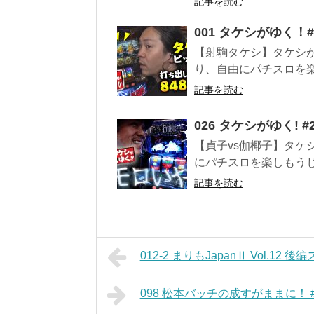
記事を読む
001 タケシがゆく
【射駒タケシ】タケシか
り、自由にパチスロを楽
記事を読む
026 タケシがゆく!
【貞子vs伽椰子】タケシ
にパチスロを楽しもうじゃ
記事を読む
012-2 まりもJapanⅡ Vol.1
098 松本バッチの成すがままに！ 