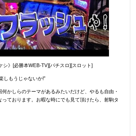
》[必勝本WEB-TV][パチスロ][スロット]
楽しもうじゃないか!”
回何かしらのテーマがあるみたいだけど、やるも自由・
なっております。お暇な時にでも見て頂けたら、射駒タ