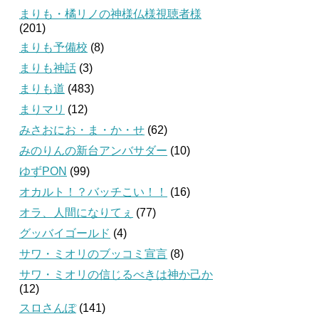
まりも・橘リノの神様仏様視聴者様
(201)
まりも予備校
(8)
まりも神話
(3)
まりも道
(483)
まりマリ
(12)
みさおにお・ま・か・せ
(62)
みのりんの新台アンバサダー
(10)
ゆずPON
(99)
オカルト！？バッチこい！！
(16)
オラ、人間になりてぇ
(77)
グッバイゴールド
(4)
サワ・ミオリのブッコミ宣言
(8)
サワ・ミオリの信じるべきは神か己か
(12)
スロさんぽ
(141)