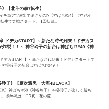
玲子》【北斗の拳7転生】
イチ激アツ演出でまさかの!?【神ぱち#34】《神谷玲
転生で実戦スタート。 1回転目...
5章 ドデカSTART】～新たな時代到来！ドデカス
炸裂！！～ 神谷玲子の新台は神ぱち!?#49《神
章 ドデカSTART】～新たな時代到来！ドデカスタートで
神谷玲子の新台は神ぱち!?#49《...
《神谷玲子》【慶次漆黒・大海4BLACK】
CK】神ぱち #58《神谷玲子》 神谷玲子が楽しく勝ち
 前半戦は「CR真・花の慶...