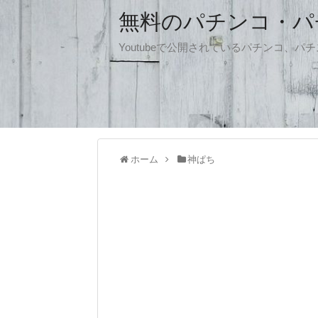
無料のパチンコ・パチス
Youtubeで公開されているパチンコ、
ホーム
神ぱち