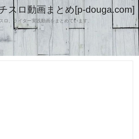
ロ動画まとめ[p-douga.com]
パチスロ、ライター実践動画をまとめています。