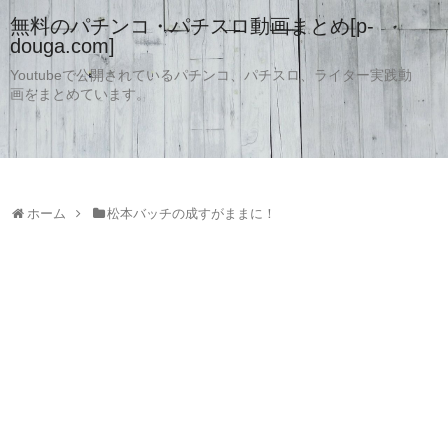
無料のパチンコ・パチスロ動画まとめ[p-
douga.com]
Youtubeで公開されているパチンコ、パチスロ、ライター実践動
画をまとめています。
ホーム
松本バッチの成すがままに！