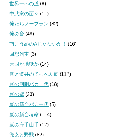
世界一への道
(8)
中武家の面々
(11)
俺たちノープラン
(82)
俺の台
(48)
南こうめのAじゃないか！
(16)
回想列車
(3)
天国か地獄か
(14)
嵐と道井のてっぺん道
(117)
嵐の回胴バカ一代
(18)
嵐の壁
(23)
嵐の新台バカ一代
(5)
嵐の新台考察
(114)
嵐の海千山千
(12)
微女と野獣
(82)