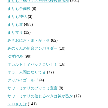
まりも・橘リノの神様仏様視聴者様
(201)
まりも予備校
(8)
まりも神話
(3)
まりも道
(483)
まりマリ
(12)
みさおにお・ま・か・せ
(62)
みのりんの新台アンバサダー
(10)
ゆずPON
(99)
オカルト！？バッチこい！！
(16)
オラ、人間になりてぇ
(77)
グッバイゴールド
(4)
サワ・ミオリのブッコミ宣言
(8)
サワ・ミオリの信じるべきは神か己か
(12)
スロさんぽ
(141)