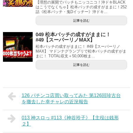
【理想の展開でバッチもニッコニコ！沖ドキBLACK
はこうでなくちゃ】松本バッチの成すがままに！252
話《松本バッチ・鬼Dイッチー》沖ドキ...
記事を読む
049 松本バッチの成すがままに！
#49【スーパーリノMAX】
松本バッチの成すがままに！ #49【スーパーリノ
MAX】 マドンナグランプリで松本バッチの成すがま
まに！ TOTAL収支＋50,000枚ま...
記事を読む
126 パチンコ店買い取ってみた 第126回珍古台
を撤去した幸チャレの近況報告
013 神スロっ #113《神谷玲子》【主役は銭形
２】