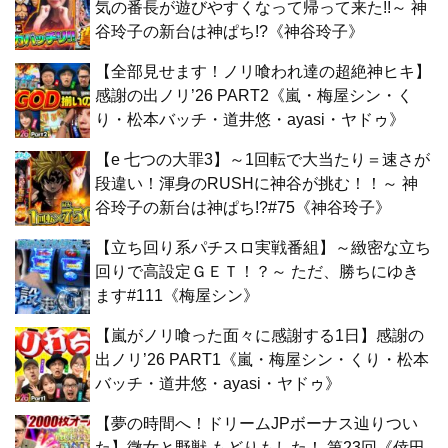
気の番長が遊びやすくなって帰って来た!!～ 神
谷玲子の新台は神ぱち!?《神谷玲子》
【全部見せます！ノリ喰われ達の超絶神ヒキ】
感謝の出ノリ’26 PART2《嵐・梅屋シン・く
り・松本バッチ・道井悠・ayasi・ヤドゥ》
【e 七つの大罪3】～1回転で大当たり＝速さが
段違い！渾身のRUSHに神谷が挑む！！～ 神
谷玲子の新台は神ぱち!?#75《神谷玲子》
【立ち回り系パチスロ実戦番組】～緻密な立ち
回りで高設定ＧＥＴ！？～ ただ、勝ちにゆき
ます#111《梅屋シン》
【嵐がノリ喰った面々に感謝する1日】感謝の
出ノリ’26 PART1《嵐・梅屋シン・くり・松本
バッチ・道井悠・ayasi・ヤドゥ》
【夢の時間へ！ドリームJPボーナス辿りつい
た】微女と野獣 もどりもした！ 第23回《倖田