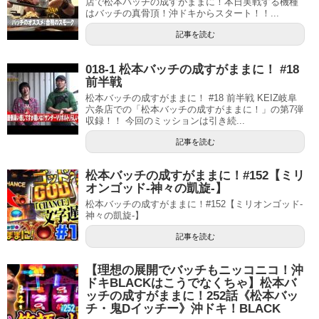
店で松本バッチの成すがままに！本日実戦する機種
はバッチの真骨頂！沖ドキからスタート！！...
記事を読む
018-1 松本バッチの成すがままに！ #18
前半戦
松本バッチの成すがままに！ #18 前半戦 KEIZ岐阜
六条店での「松本バッチの成すがままに！」の第7弾
収録！！ 今回のミッションは引き続...
記事を読む
松本バッチの成すがままに！#152【ミリ
オンゴッド-神々の凱旋-】
松本バッチの成すがままに！#152【ミリオンゴッド-
神々の凱旋-】
記事を読む
【理想の展開でバッチもニッコニコ！沖
ドキBLACKはこうでなくちゃ】松本バ
ッチの成すがままに！252話《松本バッ
チ・鬼Dイッチー》沖ドキ！BLACK