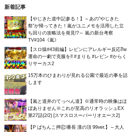
新着記事
【やじきた道中記参る！】～あの”やじきた
祭”が帰ってきた！嵐がユニメモを活用した立
ち回りの攻略法を発見!?～ 嵐の新台考察
TV#104《嵐》
【スロ猿#43前編】レビンにアレルギー反応⁉w
運命の一劇で克服を‼ #まりも #レビン #からく
りサーカス2
15万本のひまわりが見れる公園で最近の事を話
します
【嵐と道井のてっぺん道】※通常時の映像はほ
ぼありません※これが至高のリオラッシュEX
第27話(2/2) [スマスロスーパーリオエース2]
【P ぱちんこ押忍!番長 漢の頂 99ver.】～大人