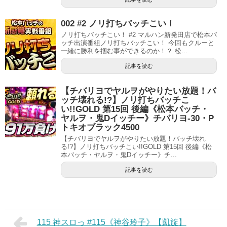
002 #2 ノリ打ちバッチこい！
ノリ打ちバッチこい！ #2 マルハン新発田店で松本バ
ッチ出演番組ノリ打ちバッチこい！ 今回もクルーと
一緒に勝利を掴む事ができるのか！？ 松...
記事を読む
【チバリヨでヤルヲがやりたい放題！バ
ッチ壊れる!?】ノリ打ちバッチこ
い!!GOLD 第15回 後編《松本バッチ・
ヤルヲ・鬼Dイッチー》チバリヨ-30・P
トキオブラック4500
【チバリヨでヤルヲがやりたい放題！バッチ壊れ
る!?】ノリ打ちバッチこい!!GOLD 第15回 後編《松
本バッチ・ヤルヲ・鬼Dイッチー》チ...
記事を読む
115 神スロっ #115《神谷玲子》【凱旋】