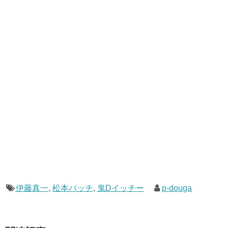
伊藤真一
,
松本バッチ
,
鬼Dイッチー
p-douga