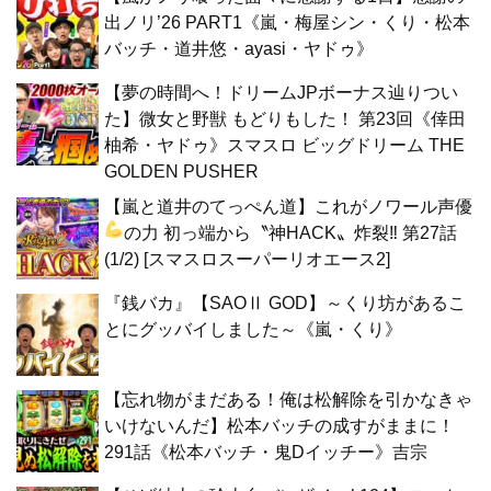
出ノリ’26 PART1《嵐・梅屋シン・くり・松本
バッチ・道井悠・ayasi・ヤドゥ》
【夢の時間へ！ドリームJPボーナス辿りつい
た】微女と野獣 もどりもした！ 第23回《倖田
柚希・ヤドゥ》スマスロ ビッグドリーム THE
GOLDEN PUSHER
【嵐と道井のてっぺん道】これがノワール声優
の力
初っ端から〝神HACK〟炸裂‼ 第27話
(1/2) [スマスロスーパーリオエース2]
『銭バカ』【SAOⅡ GOD】～くり坊があるこ
とにグッバイしました～《嵐・くり》
【忘れ物がまだある！俺は松解除を引かなきゃ
いけないんだ】松本バッチの成すがままに！
291話《松本バッチ・鬼Dイッチー》吉宗