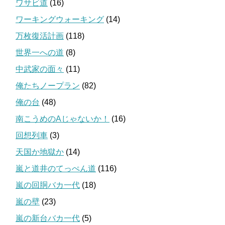
ワサビ道
(16)
ワーキングウォーキング
(14)
万枚復活計画
(118)
世界一への道
(8)
中武家の面々
(11)
俺たちノープラン
(82)
俺の台
(48)
南こうめのAじゃないか！
(16)
回想列車
(3)
天国か地獄か
(14)
嵐と道井のてっぺん道
(116)
嵐の回胴バカ一代
(18)
嵐の壁
(23)
嵐の新台バカ一代
(5)