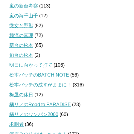
嵐の新台考察
(113)
嵐の海千山千
(12)
微女と野獣
(82)
我流の真理
(72)
新台の松本
(65)
旬台の松本
(2)
明日に向かって打て
(106)
松本バッチのBATCH NOTE
(56)
松本バッチの成すがままに！
(316)
梅屋の休日
(12)
橘リノのRoad to PARADISE
(23)
橘リノのワンパン2000
(60)
求胴者
(36)