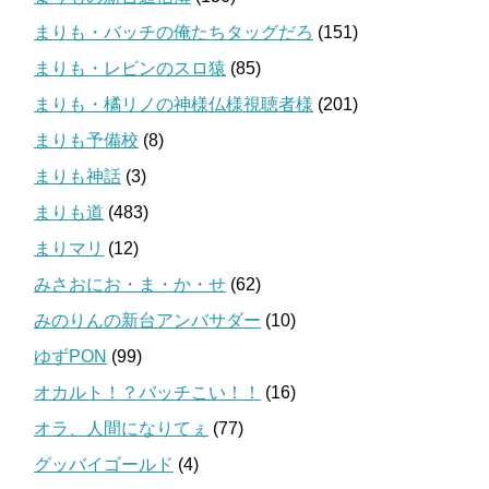
まりも・バッチの俺たちタッグだろ
(151)
まりも・レビンのスロ猿
(85)
まりも・橘リノの神様仏様視聴者様
(201)
まりも予備校
(8)
まりも神話
(3)
まりも道
(483)
まりマリ
(12)
みさおにお・ま・か・せ
(62)
みのりんの新台アンバサダー
(10)
ゆずPON
(99)
オカルト！？バッチこい！！
(16)
オラ、人間になりてぇ
(77)
グッバイゴールド
(4)