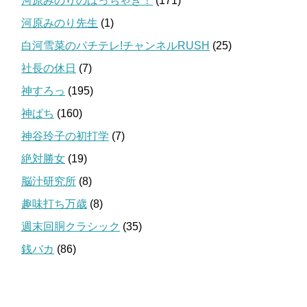
河原みのりのはっちゃき！
(171)
河原みのり先生
(1)
白河雪菜のパチテレ!チャンネルRUSH
(25)
社長の休日
(7)
神すろっ
(195)
神ぱち
(160)
神谷玲子の初打学
(7)
絶対勝女
(19)
脳汁研究所
(8)
趣味打ち万歳
(8)
週末回胴クラシック
(35)
銭バカ
(86)