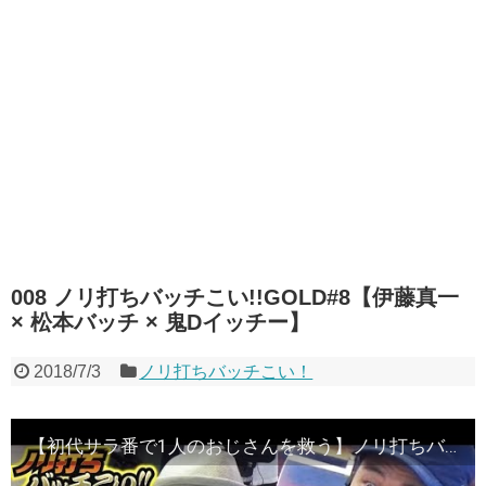
008 ノリ打ちバッチこい!!GOLD#8【伊藤真一
× 松本バッチ × 鬼Dイッチー】
2018/7/3
ノリ打ちバッチこい！
【初代サラ番で1人のおじさんを救う】ノリ打ちバッチこい!!GOLD#8《伊藤真一 × 松本バッチ × 鬼Dイッチー》［パチスロ・スロット］