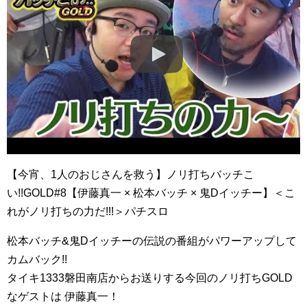
【今宵、1人のおじさんを救う】ノリ打ちバッチこ
い!!GOLD#8【伊藤真一 × 松本バッチ × 鬼Dイッチー】＜こ
れがノリ打ちの力だ!!!＞パチスロ
松本バッチ&鬼Dイッチーの伝説の番組がパワーアップして
カムバック!!
タイキ1333磐田南店からお送りする今回のノリ打ちGOLD
なゲストは 伊藤真一！