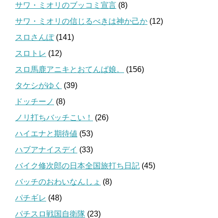
サワ・ミオリのブッコミ宣言
(8)
サワ・ミオリの信じるべきは神か己か
(12)
スロさんぽ
(141)
スロトレ
(12)
スロ馬鹿アニキとおてんば娘。
(156)
タケシがゆく
(39)
ドッチーノ
(8)
ノリ打ちバッチこい！
(26)
ハイエナと期待値
(53)
ハブアナイスデイ
(33)
バイク修次郎の日本全国旅打ち日記
(45)
バッチのおわいなんしょ
(8)
パチギレ
(48)
パチスロ戦国自衛隊
(23)