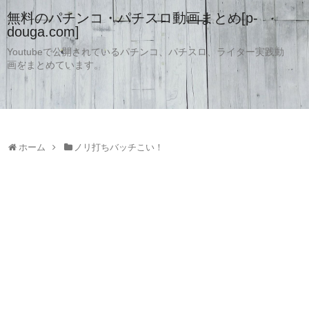
無料のパチンコ・パチスロ動画まとめ[p-
douga.com]
Youtubeで公開されているパチンコ、パチスロ、ライター実践動
画をまとめています。
ホーム
ノリ打ちバッチこい！