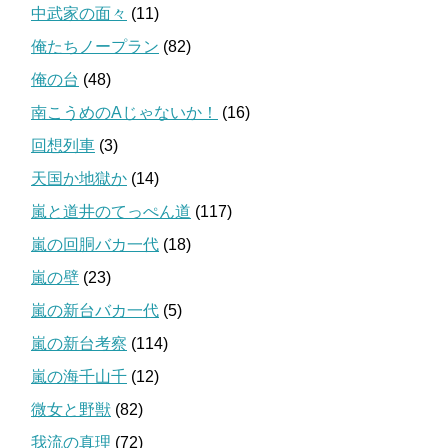
中武家の面々
(11)
俺たちノープラン
(82)
俺の台
(48)
南こうめのAじゃないか！
(16)
回想列車
(3)
天国か地獄か
(14)
嵐と道井のてっぺん道
(117)
嵐の回胴バカ一代
(18)
嵐の壁
(23)
嵐の新台バカ一代
(5)
嵐の新台考察
(114)
嵐の海千山千
(12)
微女と野獣
(82)
我流の真理
(72)