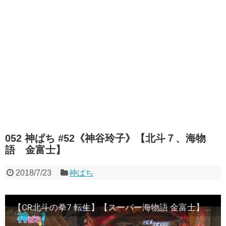
052 神ぱち #52《神谷玲子》【北斗７、海物
語 金富士】
2018/7/23
神ぱち
【CR北斗の拳7 転生】【スーパー海物語 金富士】神ぱち #52《神谷玲子》[必勝本WEB-TV][パチンコ]