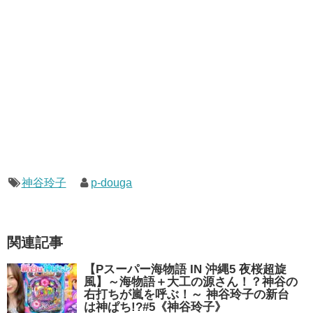
神谷玲子
p-douga
関連記事
【Pスーパー海物語 IN 沖縄5 夜桜超旋
風】～海物語＋大工の源さん！？神谷の
右打ちが嵐を呼ぶ！～ 神谷玲子の新台
は神ぱち!?#5《神谷玲子》