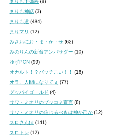
まりも予備校
(8)
まりも神話
(3)
まりも道
(484)
まりマリ
(12)
みさおにお・ま・か・せ
(62)
みのりんの新台アンバサダー
(10)
ゆずPON
(99)
オカルト！？バッチこい！！
(16)
オラ、人間になりてぇ
(77)
グッバイゴールド
(4)
サワ・ミオリのブッコミ宣言
(8)
サワ・ミオリの信じるべきは神か己か
(12)
スロさんぽ
(141)
スロトレ
(12)