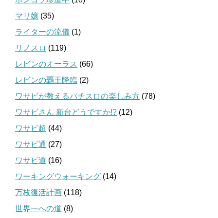
マリ嬢
(35)
ライターの流儀
(1)
リノスロ
(119)
レビンのオーラス
(66)
レビンの覇王降臨
(2)
ワサビが教えるパチスロの楽しみ方
(78)
ワサビさん 新台どうですか!?
(12)
ワサビ超
(44)
ワサビ通
(27)
ワサビ道
(16)
ワーキングウォーキング
(14)
万枚復活計画
(118)
世界一への道
(8)