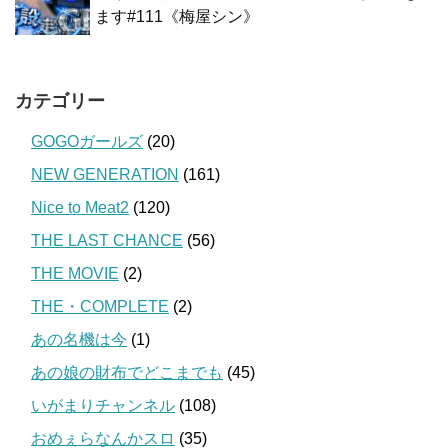
ます#111《梅屋シン》
カテゴリー
GOGOガールズ
(20)
NEW GENERATION
(161)
Nice to Meat2
(120)
THE LAST CHANCE
(56)
THE MOVIE
(2)
THE・COMPLETE
(2)
あの名機は今
(1)
あの娘の財布でどこまでも
(45)
いがまりチャンネル
(108)
おめぇらなんかスロ
(35)