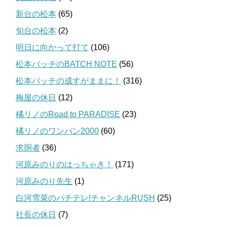
新台の松本
(65)
旬台の松本
(2)
明日に向かって打て
(106)
松本バッチのBATCH NOTE
(56)
松本バッチの成すがままに！
(316)
梅屋の休日
(12)
橘リノのRoad to PARADISE
(23)
橘リノのワンパン2000
(60)
求胴者
(36)
河原みのりのはっちゃき！
(171)
河原みのり先生
(1)
白河雪菜のパチテレ!チャンネルRUSH
(25)
社長の休日
(7)