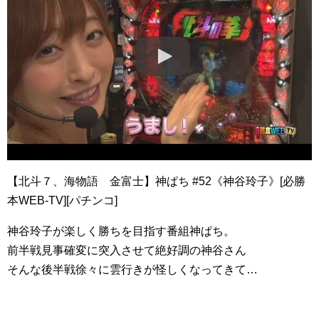
【北斗７、海物語 金富士】神ぱち #52《神谷玲子》[必勝
本WEB-TV][パチンコ]
神谷玲子が楽しく勝ちを目指す番組神ぱち。
前半戦見事確変に突入させて絶好調の神谷さん
そんな後半戦徐々に雲行きが怪しくなってきて…