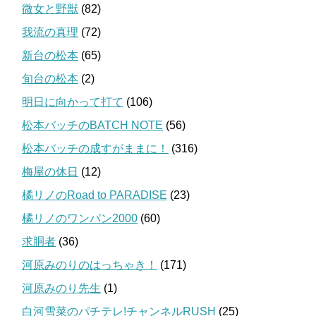
微女と野獣
(82)
我流の真理
(72)
新台の松本
(65)
旬台の松本
(2)
明日に向かって打て
(106)
松本バッチのBATCH NOTE
(56)
松本バッチの成すがままに！
(316)
梅屋の休日
(12)
橘リノのRoad to PARADISE
(23)
橘リノのワンパン2000
(60)
求胴者
(36)
河原みのりのはっちゃき！
(171)
河原みのり先生
(1)
白河雪菜のパチテレ!チャンネルRUSH
(25)