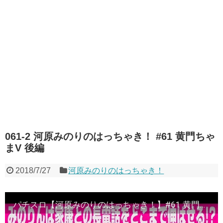
061-2 河原みのりのはっちゃき！ #61 黄門ちゃ
まV 後編
2018/7/27
河原みのりのはっちゃき！
パチスロ【河原みのりのはっちゃき！】#61 黄門ちゃまV 後編