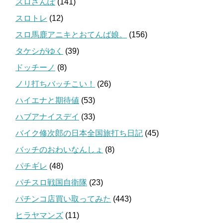
スロさんぽ
(141)
スロトレ
(12)
スロ馬鹿アニキとおてんば娘。
(156)
タケシがゆく
(39)
ドッチーノ
(8)
ノリ打ちバッチこい！
(26)
ハイエナと期待値
(53)
ハブアナイスデイ
(33)
バイク修次郎の日本全国旅打ち日記
(45)
バッチのおわいなんしょ
(8)
パチギレ
(48)
パチスロ戦国自衛隊
(23)
パチンコ店買い取ってみた
(443)
ヒラヤマンズ
(11)