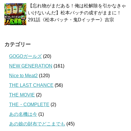
【忘れ物がまだある！俺は松解除を引かなきゃ
いけないんだ】松本バッチの成すがままに！
291話《松本バッチ・鬼Dイッチー》吉宗
カテゴリー
GOGOガールズ
(20)
NEW GENERATION
(161)
Nice to Meat2
(120)
THE LAST CHANCE
(56)
THE MOVIE
(2)
THE・COMPLETE
(2)
あの名機は今
(1)
あの娘の財布でどこまでも
(45)