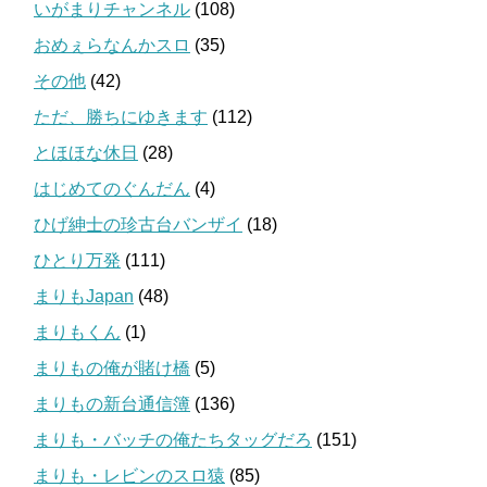
いがまりチャンネル
(108)
おめぇらなんかスロ
(35)
その他
(42)
ただ、勝ちにゆきます
(112)
とほほな休日
(28)
はじめてのぐんだん
(4)
ひげ紳士の珍古台バンザイ
(18)
ひとり万発
(111)
まりもJapan
(48)
まりもくん
(1)
まりもの俺が賭け橋
(5)
まりもの新台通信簿
(136)
まりも・バッチの俺たちタッグだろ
(151)
まりも・レビンのスロ猿
(85)