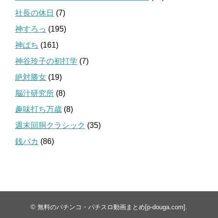
社長の休日
(7)
神すろっ
(195)
神ぱち
(161)
神谷玲子の初打学
(7)
絶対勝女
(19)
脳汁研究所
(8)
趣味打ち万歳
(8)
週末回胴クラシック
(35)
銭バカ
(86)
©
無料のパチンコ・パチスロ動画まとめ[p-douga.com]
.