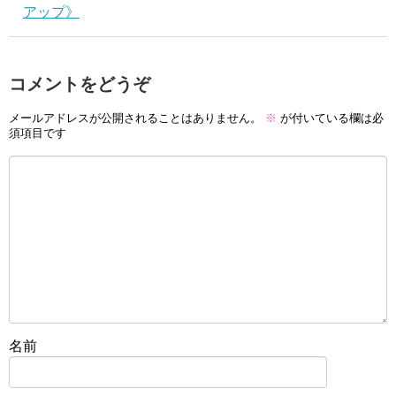
アップ》
コメントをどうぞ
メールアドレスが公開されることはありません。
※
が付いている欄は必
須項目です
名前