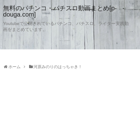
無料のパチンコ・パチスロ動画まとめ[p-
douga.com]
Youtubeで公開されているパチンコ、パチスロ、ライター実践動
画をまとめています。
ホーム
河原みのりのはっちゃき！