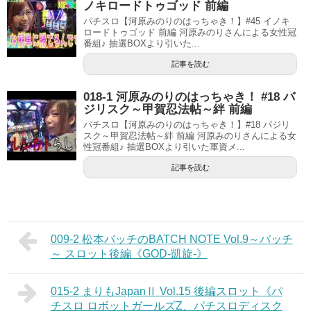
ノキロードトゥゴッド 前編
パチスロ【河原みのりのはっちゃき！】#45 イノキ
ロードトゥゴッド 前編 河原みのりさんによる女性冠
番組♪ 抽選BOXより引いた...
記事を読む
018-1 河原みのりのはっちゃき！ #18 バ
ジリスク～甲賀忍法帖～絆 前編
パチスロ【河原みのりのはっちゃき！】#18 バジリ
スク～甲賀忍法帖～絆 前編 河原みのりさんによる女
性冠番組♪ 抽選BOXより引いた軍資メ...
記事を読む
009-2 松本バッチのBATCH NOTE Vol.9～バッチ
～ スロット後編《GOD-凱旋-》
015-2 まりもJapanⅡ Vol.15 後編スロット《パ
チスロ ロボットガールズZ、パチスロディスク