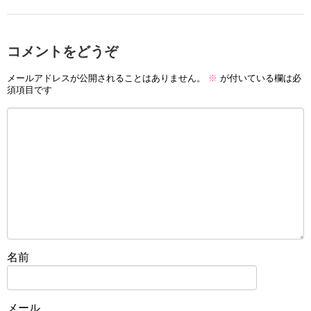
コメントをどうぞ
メールアドレスが公開されることはありません。
※
が付いている欄は必
須項目です
名前
メール