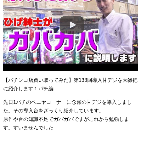
【パチンコ店買い取ってみた】第133回導入甘デジを大雑把
に紹介します１パチ編
先日1パチのベニヤコーナーに念願の甘デジを導入しまし
た。その導入台をざっくり紹介しています。
原作や台の知識不足でガバガバですがこれから勉強しま
す。すいませんでした！