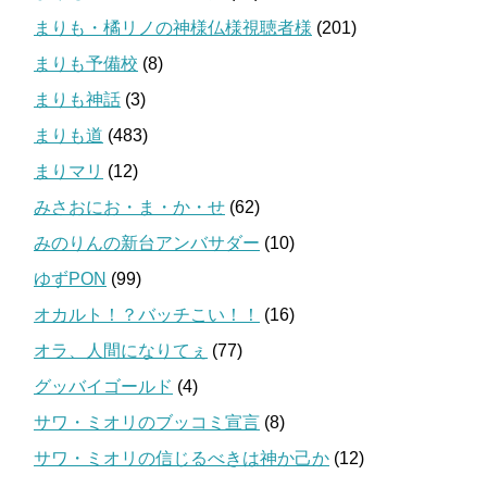
まりも・橘リノの神様仏様視聴者様
(201)
まりも予備校
(8)
まりも神話
(3)
まりも道
(483)
まりマリ
(12)
みさおにお・ま・か・せ
(62)
みのりんの新台アンバサダー
(10)
ゆずPON
(99)
オカルト！？バッチこい！！
(16)
オラ、人間になりてぇ
(77)
グッバイゴールド
(4)
サワ・ミオリのブッコミ宣言
(8)
サワ・ミオリの信じるべきは神か己か
(12)