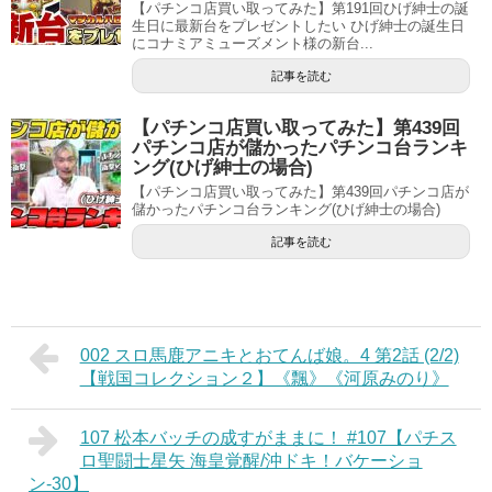
【パチンコ店買い取ってみた】第191回ひげ紳士の誕
生日に最新台をプレゼントしたい ひげ紳士の誕生日
にコナミアミューズメント様の新台...
記事を読む
【パチンコ店買い取ってみた】第439回
パチンコ店が儲かったパチンコ台ランキ
ング(ひげ紳士の場合)
【パチンコ店買い取ってみた】第439回パチンコ店が
儲かったパチンコ台ランキング(ひげ紳士の場合)
記事を読む
002 スロ馬鹿アニキとおてんば娘。4 第2話 (2/2)
【戦国コレクション２】《飄》《河原みのり》
107 松本バッチの成すがままに！ #107【パチス
ロ聖闘士星矢 海皇覚醒/沖ドキ！バケーショ
ン-30】