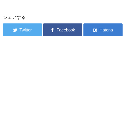
シェアする