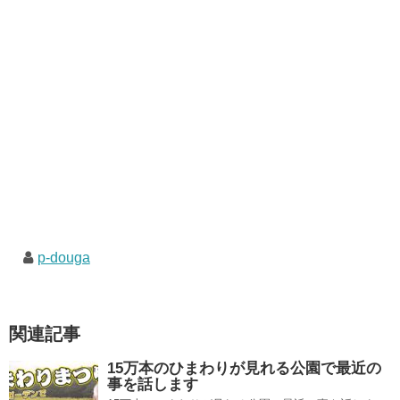
p-douga
関連記事
15万本のひまわりが見れる公園で最近の
事を話します