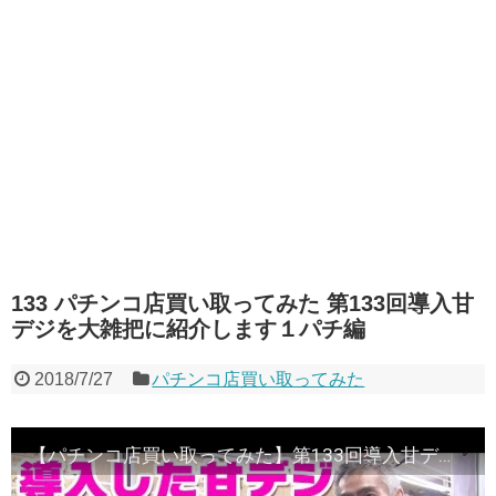
133 パチンコ店買い取ってみた 第133回導入甘
デジを大雑把に紹介します１パチ編
2018/7/27
パチンコ店買い取ってみた
【パチンコ店買い取ってみた】第133回導入甘デジを大雑把に紹介します１パチ編