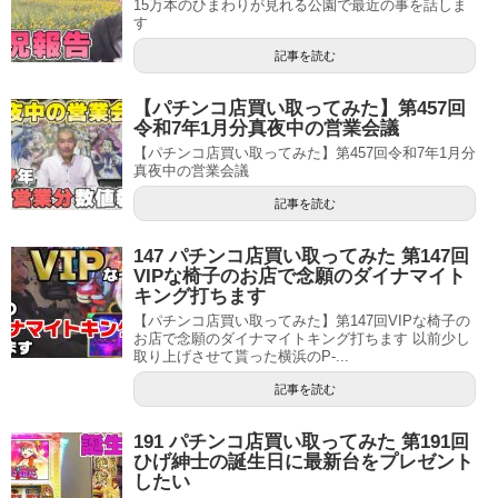
15万本のひまわりが見れる公園で最近の事を話しま
す
記事を読む
【パチンコ店買い取ってみた】第457回
令和7年1月分真夜中の営業会議
【パチンコ店買い取ってみた】第457回令和7年1月分
真夜中の営業会議
記事を読む
147 パチンコ店買い取ってみた 第147回
VIPな椅子のお店で念願のダイナマイト
キング打ちます
【パチンコ店買い取ってみた】第147回VIPな椅子の
お店で念願のダイナマイトキング打ちます 以前少し
取り上げさせて貰った横浜のP-...
記事を読む
191 パチンコ店買い取ってみた 第191回
ひげ紳士の誕生日に最新台をプレゼント
したい