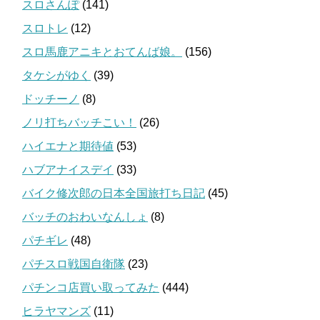
スロさんぽ
(141)
スロトレ
(12)
スロ馬鹿アニキとおてんば娘。
(156)
タケシがゆく
(39)
ドッチーノ
(8)
ノリ打ちバッチこい！
(26)
ハイエナと期待値
(53)
ハブアナイスデイ
(33)
バイク修次郎の日本全国旅打ち日記
(45)
バッチのおわいなんしょ
(8)
パチギレ
(48)
パチスロ戦国自衛隊
(23)
パチンコ店買い取ってみた
(444)
ヒラヤマンズ
(11)