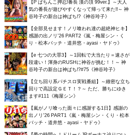
【P ぱちんこ押忍!番長 漢の頂 99ver.】～大人
気の番長が遊びやすくなって帰って来た!!～ 神
谷玲子の新台は神ぱち!?《神谷玲子》
【全部見せます！ノリ喰われ達の超絶神ヒキ】
感謝の出ノリ’26 PART2《嵐・梅屋シン・く
り・松本バッチ・道井悠・ayasi・ヤドゥ》
【e 七つの大罪3】～1回転で大当たり＝速さが
段違い！渾身のRUSHに神谷が挑む！！～ 神
谷玲子の新台は神ぱち!?#75《神谷玲子》
【立ち回り系パチスロ実戦番組】～緻密な立ち
回りで高設定ＧＥＴ！？～ ただ、勝ちにゆき
ます#111《梅屋シン》
【嵐がノリ喰った面々に感謝する1日】感謝の
出ノリ’26 PART1《嵐・梅屋シン・くり・松本
バッチ・道井悠・ayasi・ヤドゥ》
【夢の時間へ！ドリームJPボーナス辿りつい