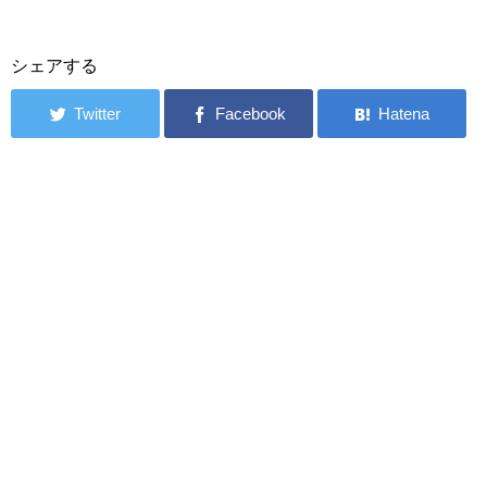
シェアする