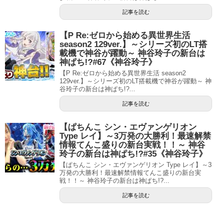
記事を読む
【P Re:ゼロから始める異世界生活
season2 129ver.】～シリーズ初のLT搭
載機で神谷が躍動～ 神谷玲子の新台は
神ぱち!?#67《神谷玲子》
【P Re:ゼロから始める異世界生活 season2
129ver.】～シリーズ初のLT搭載機で神谷が躍動～ 神
谷玲子の新台は神ぱち!?...
記事を読む
【ぱちんこ シン・エヴァンゲリオン
Type レイ】～3万発の大勝利！最速解禁
情報てんこ盛りの新台実戦！！～ 神谷
玲子の新台は神ぱち!?#35《神谷玲子》
【ぱちんこ シン・エヴァンゲリオン Type レイ】～3
万発の大勝利！最速解禁情報てんこ盛りの新台実
戦！！～ 神谷玲子の新台は神ぱち!?...
記事を読む