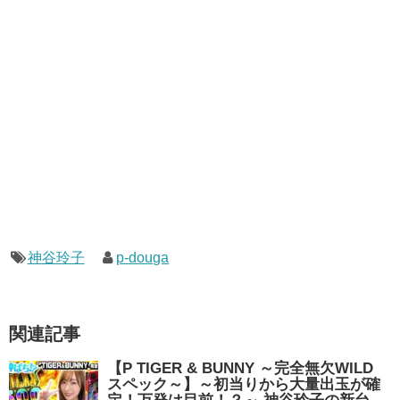
神谷玲子
p-douga
関連記事
【P TIGER & BUNNY ～完全無欠WILD
スペック～】～初当りから大量出玉が確