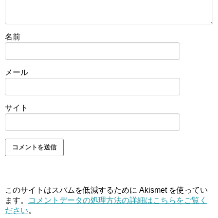
名前
メール
サイト
このサイトはスパムを低減するために Akismet を使ってい
ます。
コメントデータの処理方法の詳細はこちらをご覧く
ださい
。