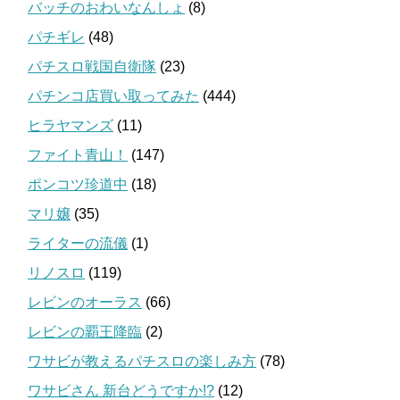
バッチのおわいなんしょ
(8)
パチギレ
(48)
パチスロ戦国自衛隊
(23)
パチンコ店買い取ってみた
(444)
ヒラヤマンズ
(11)
ファイト青山！
(147)
ポンコツ珍道中
(18)
マリ嬢
(35)
ライターの流儀
(1)
リノスロ
(119)
レビンのオーラス
(66)
レビンの覇王降臨
(2)
ワサビが教えるパチスロの楽しみ方
(78)
ワサビさん 新台どうですか!?
(12)