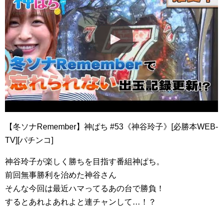
【冬ソナRemember】神ぱち #53《神谷玲子》[必勝本WEB-
TV][パチンコ]
神谷玲子が楽しく勝ちを目指す番組神ぱち。
前回無事勝利を治めた神谷さん
そんな今回は最近ハマってるあの台で勝負！
するとあれよあれよと連チャンして…！？