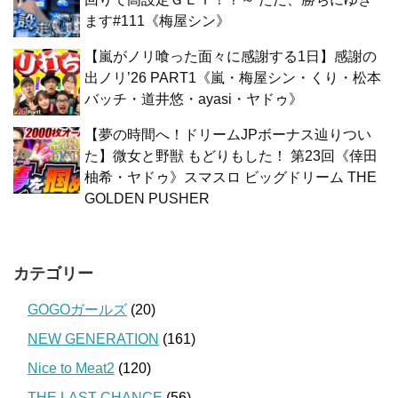
ます#111《梅屋シン》
【嵐がノリ喰った面々に感謝する1日】感謝の
出ノリ’26 PART1《嵐・梅屋シン・くり・松本
バッチ・道井悠・ayasi・ヤドゥ》
【夢の時間へ！ドリームJPボーナス辿りつい
た】微女と野獣 もどりもした！ 第23回《倖田
柚希・ヤドゥ》スマスロ ビッグドリーム THE
GOLDEN PUSHER
カテゴリー
GOGOガールズ
(20)
NEW GENERATION
(161)
Nice to Meat2
(120)
THE LAST CHANCE
(56)