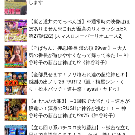
します
【嵐と道井のてっぺん道】※通常時の映像はほ
ぼありません※これが至高のリオラッシュEX
第27話(2/2) [スマスロスーパーリオエース2]
【P ぱちんこ押忍!番長 漢の頂 99ver.】～大人
気の番長が遊びやすくなって帰って来た!!～ 神
谷玲子の新台は神ぱち!?《神谷玲子》
【全部見せます！ノリ喰われ達の超絶神ヒキ】
感謝の出ノリ’26 PART2《嵐・梅屋シン・く
り・松本バッチ・道井悠・ayasi・ヤドゥ》
【e 七つの大罪3】～1回転で大当たり＝速さが
段違い！渾身のRUSHに神谷が挑む！！～ 神
谷玲子の新台は神ぱち!?#75《神谷玲子》
【立ち回り系パチスロ実戦番組】～緻密な立ち
回りで高設定ＧＥＴ！？～ ただ、勝ちにゆき