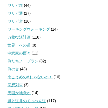
ワサビ超
(44)
ワサビ通
(27)
ワサビ道
(16)
ワーキングウォーキング
(14)
万枚復活計画
(118)
世界一への道
(8)
中武家の面々
(11)
俺たちノープラン
(82)
俺の台
(48)
南こうめのAじゃないか！
(16)
回想列車
(3)
天国か地獄か
(14)
嵐と道井のてっぺん道
(117)