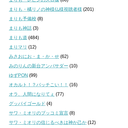
まりも・橘リノの神様仏様視聴者様
(201)
まりも予備校
(8)
まりも神話
(3)
まりも道
(484)
まりマリ
(12)
みさおにお・ま・か・せ
(62)
みのりんの新台アンバサダー
(10)
ゆずPON
(99)
オカルト！？バッチこい！！
(16)
オラ、人間になりてぇ
(77)
グッバイゴールド
(4)
サワ・ミオリのブッコミ宣言
(8)
サワ・ミオリの信じるべきは神か己か
(12)