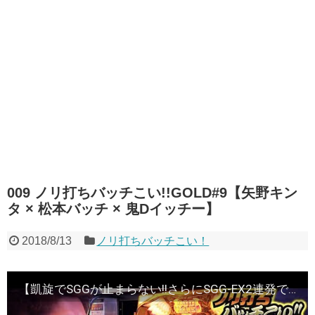
009 ノリ打ちバッチこい!!GOLD#9【矢野キン
タ × 松本バッチ × 鬼Dイッチー】
2018/8/13
ノリ打ちバッチこい！
【凱旋でSGGが止まらない!!さらにSGG-EX2連発で爆乗せなるか？】ノリ打ちバッチこい!!GOLD#9《矢野キンタ × 松本バッチ × 鬼Dイッチー》［パチスロ・スロット］