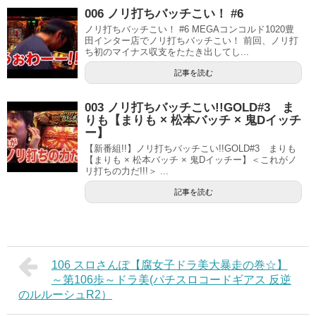
006 ノリ打ちバッチこい！ #6
ノリ打ちバッチこい！ #6 MEGAコンコルド1020豊
田インター店でノリ打ちバッチこい！ 前回、ノリ打
ち初のマイナス収支をたたき出してし...
記事を読む
003 ノリ打ちバッチこい!!GOLD#3 ま
りも【まりも × 松本バッチ × 鬼Dイッチ
ー】
【新番組!!】ノリ打ちバッチこい!!GOLD#3 まりも
【まりも × 松本バッチ × 鬼Dイッチー】＜これがノ
リ打ちの力だ!!!＞ ...
記事を読む
106 スロさんぽ【腐女子ドラ美大暴走の巻☆】
～第106歩～ドラ美(パチスロコードギアス 反逆
のルルーシュR2）