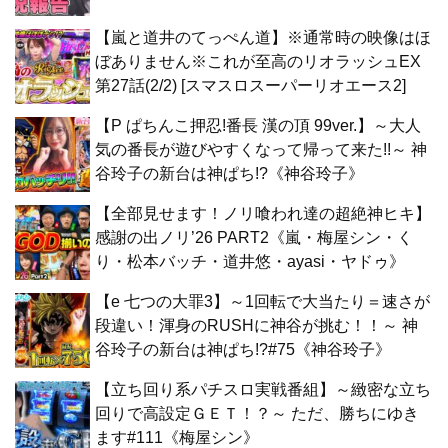
【嵐と道井のてっぺん道】※通常時の映像はほ
ぼありません※これが至高のリオラッシュEX
第27話(2/2) [スマスロスーパーリオエース2]
【P ぱちんこ押忍!番長 漢の頂 99ver.】～大人
気の番長が遊びやすくなって帰って来た!!～ 神
谷玲子の新台は神ぱち!?《神谷玲子》
【全部見せます！ノリ喰われ達の超絶神ヒキ】
感謝の出ノリ’26 PART2《嵐・梅屋シン・く
り・松本バッチ・道井悠・ayasi・ヤドゥ》
【e 七つの大罪3】～1回転で大当たり＝速さが
段違い！渾身のRUSHに神谷が挑む！！～ 神
谷玲子の新台は神ぱち!?#75《神谷玲子》
【立ち回り系パチスロ実戦番組】～緻密な立ち
回りで高設定ＧＥＴ！？～ ただ、勝ちにゆき
ます#111《梅屋シン》