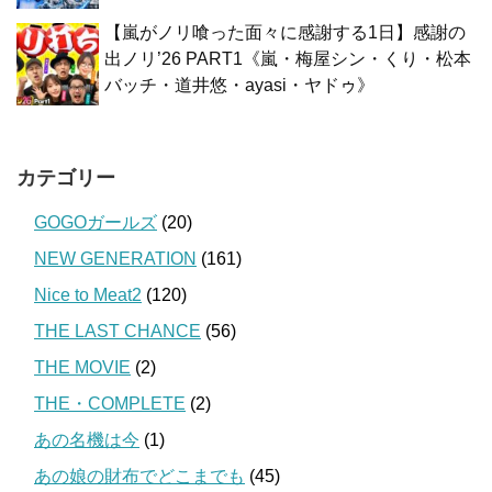
【嵐がノリ喰った面々に感謝する1日】感謝の
出ノリ’26 PART1《嵐・梅屋シン・くり・松本
バッチ・道井悠・ayasi・ヤドゥ》
カテゴリー
GOGOガールズ
(20)
NEW GENERATION
(161)
Nice to Meat2
(120)
THE LAST CHANCE
(56)
THE MOVIE
(2)
THE・COMPLETE
(2)
あの名機は今
(1)
あの娘の財布でどこまでも
(45)