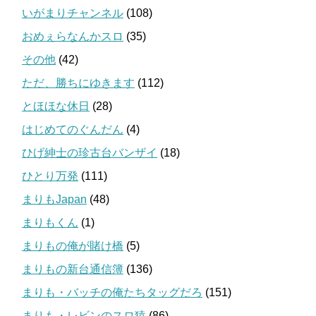
いがまりチャンネル
(108)
おめぇらなんかスロ
(35)
その他
(42)
ただ、勝ちにゆきます
(112)
とほほな休日
(28)
はじめてのぐんだん
(4)
ひげ紳士の珍古台バンザイ
(18)
ひとり万発
(111)
まりもJapan
(48)
まりもくん
(1)
まりもの俺が賭け橋
(5)
まりもの新台通信簿
(136)
まりも・バッチの俺たちタッグだろ
(151)
まりも・レビンのスロ猿
(86)