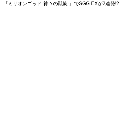
『ミリオンゴッド-神々の凱旋-』でSGG-EXが2連発!?