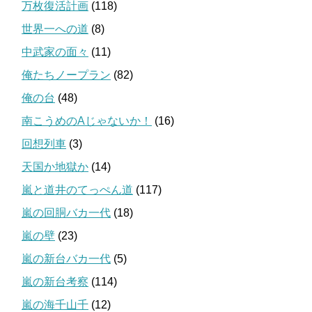
万枚復活計画
(118)
世界一への道
(8)
中武家の面々
(11)
俺たちノープラン
(82)
俺の台
(48)
南こうめのAじゃないか！
(16)
回想列車
(3)
天国か地獄か
(14)
嵐と道井のてっぺん道
(117)
嵐の回胴バカ一代
(18)
嵐の壁
(23)
嵐の新台バカ一代
(5)
嵐の新台考察
(114)
嵐の海千山千
(12)