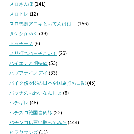
スロさんぽ
(141)
スロトレ
(12)
スロ馬鹿アニキとおてんば娘。
(156)
タケシがゆく
(39)
ドッチーノ
(8)
ノリ打ちバッチこい！
(26)
ハイエナと期待値
(53)
ハブアナイスデイ
(33)
バイク修次郎の日本全国旅打ち日記
(45)
バッチのおわいなんしょ
(8)
パチギレ
(48)
パチスロ戦国自衛隊
(23)
パチンコ店買い取ってみた
(444)
ヒラヤマンズ
(11)