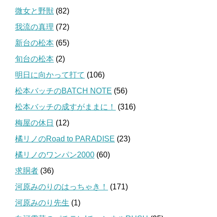
微女と野獣
(82)
我流の真理
(72)
新台の松本
(65)
旬台の松本
(2)
明日に向かって打て
(106)
松本バッチのBATCH NOTE
(56)
松本バッチの成すがままに！
(316)
梅屋の休日
(12)
橘リノのRoad to PARADISE
(23)
橘リノのワンパン2000
(60)
求胴者
(36)
河原みのりのはっちゃき！
(171)
河原みのり先生
(1)