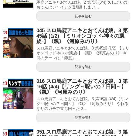
馬鹿アニキとおてんば娘。2 第7話 (3/4) 久しぶりの
おてんばジャイアン登場!! しまい...
記事を読む
045 スロ馬鹿アニキとおてんば娘。3 第
45話 (1/2) 【ミリオンゴッド‐神々の凱
旋‐】《飄》《河原みのり》
スロ馬鹿アニキとおてんば娘。3 第45話 (1/2) 【ミリ
オンゴッド‐神々の凱旋‐】《飄》《河原みのり》 今
回のテーマは「節度」...
記事を読む
016 スロ馬鹿アニキとおてんば娘。3 第
16話 (4/4)【リング～呪いの７日間～】
《飄》《河原みのり》
スロ馬鹿アニキとおてんば娘。3 第16話 (4/4)【リン
グ～呪いの７日間～】《飄》《河原みのり》 やれる
なりのガチで立ち回った２...
記事を読む
051 スロ馬鹿アニキとおてんば娘。3 第