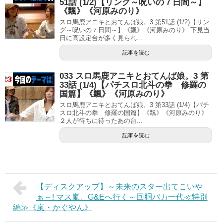
51話 (1/2)【リング～呪いの７日間～】
《飄》《河原みのり》
スロ馬鹿アニキとおてんば娘。3 第51話 (1/2)【リン
グ～呪いの７日間～】《飄》《河原みのり》 下見当
日に高設定台が多く見られ...
記事を読む
033 スロ馬鹿アニキとおてんば娘。3 第
33話 (1/4)【パチスロ北斗の拳 修羅の
国篇】《飄》《河原みのり》
スロ馬鹿アニキとおてんば娘。3 第33話 (1/4)【パチ
スロ北斗の拳 修羅の国篇】《飄》《河原みのり》
２人が待ちに待ったあの台...
記事を読む
【ディスクアップ】～未来のスター出てこいや
ぁ～! マス嵐、G&Eへ行く～回胴バカ一代≪特別
編≫《嵐・かぐやん》