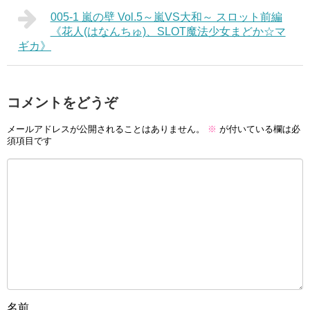
005-1 嵐の壁 Vol.5～嵐VS大和～ スロット前編
《花人(はなんちゅ)、SLOT魔法少女まどか☆マ
ギカ》
コメントをどうぞ
メールアドレスが公開されることはありません。
※
が付いている欄は必
須項目です
名前