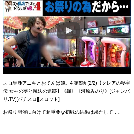
スロ馬鹿アニキとおてんば娘。4 第6話 (2/2)【クレアの秘宝
伝 女神の夢と魔法の遺跡】《飄》《河原みのり》[ジャンバ
リ.TV][パチスロ][スロット]
お祭り開催に向けて超重要な初戦の結果は果たして…。