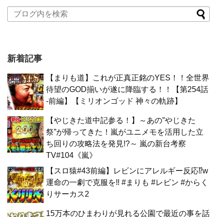
新着記事
【まりも道】これが正真正銘のYES！！全世界
待望のGOD揃いが遂に降臨する！！【第254話
-前編】【ミリオンゴッド 神々の軌跡】
【やじきた道中記参る！】～あの”やじきた
祭”が帰ってきた！嵐がユニメモを活用した立
ち回りの攻略法を発見!?～ 嵐の新台考察
TV#104《嵐》
【スロ猿#43前編】レビンにアレルギー反応⁉w
運命の一劇で克服を‼ #まりも #レビン #からく
りサーカス2
15万本のひまわりが見れる公園で最近の事を話