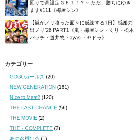
回りで高設定ＧＥＴ！？～ ただ、勝ちにゆき
ます#111《梅屋シン》
【嵐がノリ喰った面々に感謝する1日】感謝の
出ノリ’26 PART1《嵐・梅屋シン・くり・松本
バッチ・道井悠・ayasi・ヤドゥ》
カテゴリー
GOGOガールズ
(20)
NEW GENERATION
(161)
Nice to Meat2
(120)
THE LAST CHANCE
(56)
THE MOVIE
(2)
THE・COMPLETE
(2)
あの名機は今
(1)