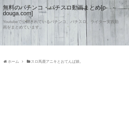
無料のパチンコ・パチスロ動画まとめ[p-
douga.com]
Youtubeで公開されているパチンコ、パチスロ、ライター実践動
画をまとめています。
ホーム
スロ馬鹿アニキとおてんば娘。