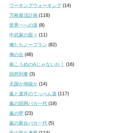
ワーキングウォーキング
(14)
万枚復活計画
(118)
世界一への道
(8)
中武家の面々
(11)
俺たちノープラン
(82)
俺の台
(48)
南こうめのAじゃないか！
(16)
回想列車
(3)
天国か地獄か
(14)
嵐と道井のてっぺん道
(117)
嵐の回胴バカ一代
(18)
嵐の壁
(23)
嵐の新台バカ一代
(5)
嵐の新台考察
(114)