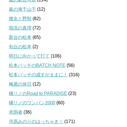
嵐の海千山千
(12)
微女と野獣
(82)
我流の真理
(72)
新台の松本
(65)
旬台の松本
(2)
明日に向かって打て
(106)
松本バッチのBATCH NOTE
(56)
松本バッチの成すがままに！
(316)
梅屋の休日
(12)
橘リノのRoad to PARADISE
(23)
橘リノのワンパン2000
(60)
求胴者
(36)
河原みのりのはっちゃき！
(171)