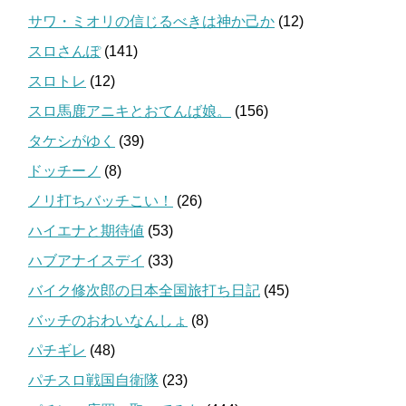
サワ・ミオリの信じるべきは神か己か
(12)
スロさんぽ
(141)
スロトレ
(12)
スロ馬鹿アニキとおてんば娘。
(156)
タケシがゆく
(39)
ドッチーノ
(8)
ノリ打ちバッチこい！
(26)
ハイエナと期待値
(53)
ハブアナイスデイ
(33)
バイク修次郎の日本全国旅打ち日記
(45)
バッチのおわいなんしょ
(8)
パチギレ
(48)
パチスロ戦国自衛隊
(23)