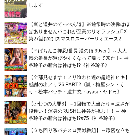
します
【嵐と道井のてっぺん道】※通常時の映像はほ
ぼありません※これが至高のリオラッシュEX
第27話(2/2) [スマスロスーパーリオエース2]
【P ぱちんこ押忍!番長 漢の頂 99ver.】～大人
気の番長が遊びやすくなって帰って来た!!～ 神
谷玲子の新台は神ぱち!?《神谷玲子》
【全部見せます！ノリ喰われ達の超絶神ヒキ】
感謝の出ノリ’26 PART2《嵐・梅屋シン・く
り・松本バッチ・道井悠・ayasi・ヤドゥ》
【e 七つの大罪3】～1回転で大当たり＝速さが
段違い！渾身のRUSHに神谷が挑む！！～ 神
谷玲子の新台は神ぱち!?#75《神谷玲子》
【立ち回り系パチスロ実戦番組】～緻密な立ち