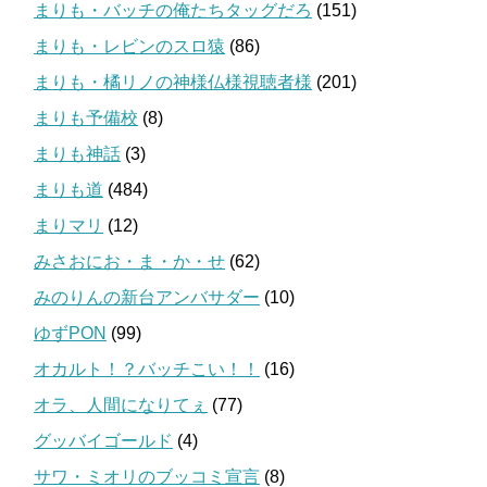
まりも・バッチの俺たちタッグだろ
(151)
まりも・レビンのスロ猿
(86)
まりも・橘リノの神様仏様視聴者様
(201)
まりも予備校
(8)
まりも神話
(3)
まりも道
(484)
まりマリ
(12)
みさおにお・ま・か・せ
(62)
みのりんの新台アンバサダー
(10)
ゆずPON
(99)
オカルト！？バッチこい！！
(16)
オラ、人間になりてぇ
(77)
グッバイゴールド
(4)
サワ・ミオリのブッコミ宣言
(8)