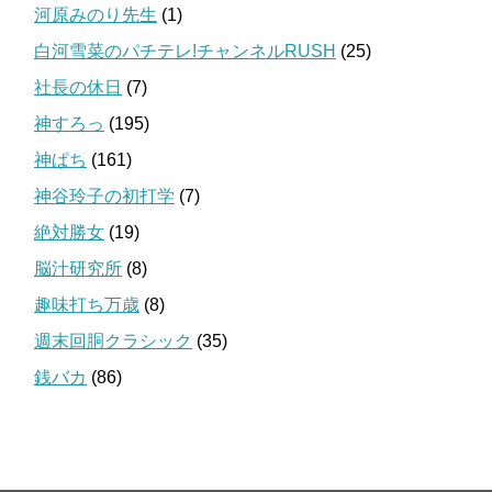
河原みのり先生
(1)
白河雪菜のパチテレ!チャンネルRUSH
(25)
社長の休日
(7)
神すろっ
(195)
神ぱち
(161)
神谷玲子の初打学
(7)
絶対勝女
(19)
脳汁研究所
(8)
趣味打ち万歳
(8)
週末回胴クラシック
(35)
銭バカ
(86)