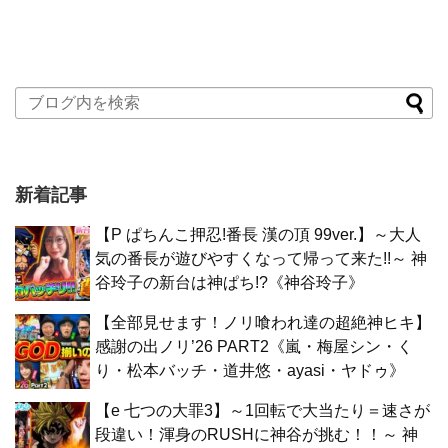
新着記事
【P ぱちんこ押忍!番長 漢の頂 99ver.】～大人
気の番長が遊びやすくなって帰って来た!!～ 神
谷玲子の新台は神ぱち!?《神谷玲子》
【全部見せます！ノリ喰われ達の超絶神ヒキ】
感謝の出ノリ’26 PART2《嵐・梅屋シン・く
り・松本バッチ・道井悠・ayasi・ヤドゥ》
【e 七つの大罪3】～1回転で大当たり＝速さが
段違い！渾身のRUSHに神谷が挑む！！～ 神