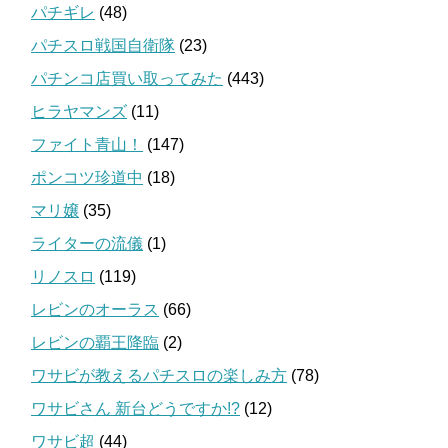
パチギレ
(48)
パチスロ戦国自衛隊
(23)
パチンコ店買い取ってみた
(443)
ヒラヤマンズ
(11)
ファイト青山！
(147)
ポンコツ珍道中
(18)
マリ嬢
(35)
ライターの流儀
(1)
リノスロ
(119)
レビンのオーラス
(66)
レビンの覇王降臨
(2)
ワサビが教えるパチスロの楽しみ方
(78)
ワサビさん 新台どうですか!?
(12)
ワサビ超
(44)