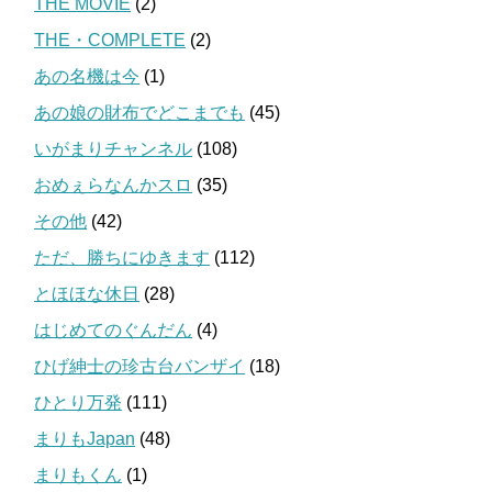
THE MOVIE
(2)
THE・COMPLETE
(2)
あの名機は今
(1)
あの娘の財布でどこまでも
(45)
いがまりチャンネル
(108)
おめぇらなんかスロ
(35)
その他
(42)
ただ、勝ちにゆきます
(112)
とほほな休日
(28)
はじめてのぐんだん
(4)
ひげ紳士の珍古台バンザイ
(18)
ひとり万発
(111)
まりもJapan
(48)
まりもくん
(1)