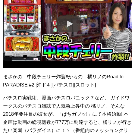
まさかの…中段チェリー炸裂!!からの…橘リノのRoad to
PARADISE #2 [沖ドキ][パチスロ][スロット]
パチスロ実戦術、漫画パチスロパニック７など、 ガイドワ
ークスのパチスロ雑誌で人気急上昇中の 橘リノ。そんな
2018年要注目の彼女が、「ぱちガブッ!」にて本格始動!!本
企画は動画の総視聴数が777万に到達すると、橘リノが行き
たい楽園（パラダイス）に！？（番組内のミッションクリ