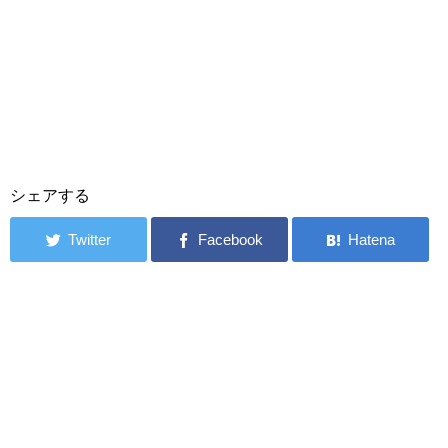
シェアする