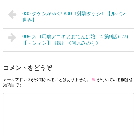
030 タケシがゆく! #30《射駒タケシ》【ルパン
世界】
009 スロ馬鹿アニキとおてんば娘。4 第9話 (1/2)
【マシマシ】《飄》《河原みのり》
コメントをどうぞ
メールアドレスが公開されることはありません。
※
が付いている欄は必
須項目です