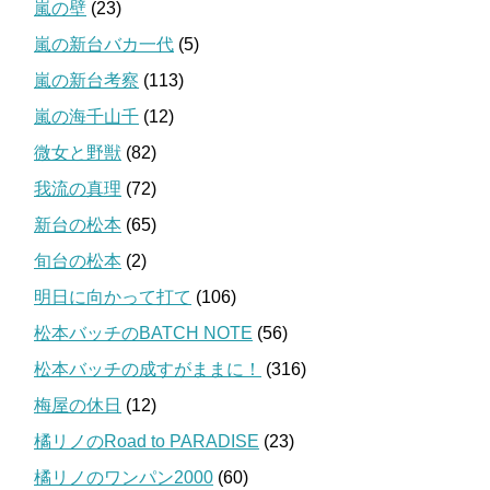
嵐の壁
(23)
嵐の新台バカ一代
(5)
嵐の新台考察
(113)
嵐の海千山千
(12)
微女と野獣
(82)
我流の真理
(72)
新台の松本
(65)
旬台の松本
(2)
明日に向かって打て
(106)
松本バッチのBATCH NOTE
(56)
松本バッチの成すがままに！
(316)
梅屋の休日
(12)
橘リノのRoad to PARADISE
(23)
橘リノのワンパン2000
(60)