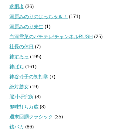
求胴者
(36)
河原みのりのはっちゃき！
(171)
河原みのり先生
(1)
白河雪菜のパチテレ!チャンネルRUSH
(25)
社長の休日
(7)
神すろっ
(195)
神ぱち
(161)
神谷玲子の初打学
(7)
絶対勝女
(19)
脳汁研究所
(8)
趣味打ち万歳
(8)
週末回胴クラシック
(35)
銭バカ
(86)