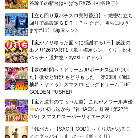
谷玲子の新台は神ぱち!?#75《神谷玲子》
【立ち回り系パチスロ実戦番組】～緻密な立ち
回りで高設定ＧＥＴ！？～ ただ、勝ちにゆき
ます#111《梅屋シン》
【嵐がノリ喰った面々に感謝する1日】感謝の
出ノリ’26 PART1《嵐・梅屋シン・くり・松本
バッチ・道井悠・ayasi・ヤドゥ》
【夢の時間へ！ドリームJPボーナス辿りつい
た】微女と野獣 もどりもした！ 第23回《倖田
柚希・ヤドゥ》スマスロ ビッグドリーム THE
GOLDEN PUSHER
【嵐と道井のてっぺん道】これがノワール声優
の力
初っ端から〝神HACK〟炸裂‼ 第27話
(1/2) [スマスロスーパーリオエース2]
『銭バカ』【SAOⅡ GOD】～くり坊があるこ
とにグッバイしました～《嵐・くり》