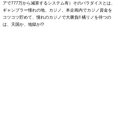
アで777万から減算するシステム有）そのパラダイスとは、
ギャンブラー憧れの地、カジノ。本企画内でカジノ資金を
コツコツ貯めて、憧れのカジノで大勝負!! 橘リノを待つの
は、天国か、地獄か!?