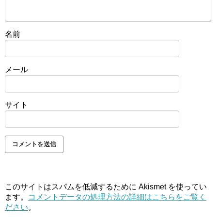
名前
メール
サイト
このサイトはスパムを低減するために Akismet を使ってい
ます。
コメントデータの処理方法の詳細はこちらをご覧く
ださい
。