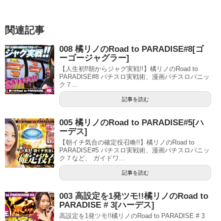
関連記事
008 橘リノのRoad to PARADISE#8[ゴ
ーゴージャグラー]
【人生初⁉朝からジャグ実戦!!】橘リノのRoad to
PARADISE#8 パチスロ実戦術、漫画パチスロパニッ
ク７...
記事を読む
005 橘リノのRoad to PARADISE#5[ハ
ーデス]
【朝イチ気合の確定役召喚!!】橘リノのRoad to
PARADISE#5 パチスロ実戦術、漫画パチスロパニッ
ク７など、 ガイドワ...
記事を読む
003 高設定を1発ツモ!!橘リノのRoad to
PARADISE # 3[ハーデス]
高設定を1発ツモ!!橘リノのRoad to PARADISE # 3