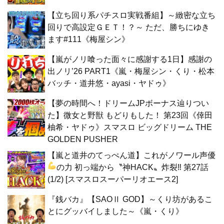
【立ち回り系パチスロ実戦番組】～緻密な立ち
回りで高設定ＧＥＴ！？～ ただ、勝ちにゆき
ます#111《梅屋シン》
【嵐がノリ喰った面々に感謝する1日】感謝の
出ノリ’26 PART1《嵐・梅屋シン・くり・松本
バッチ・道井悠・ayasi・ヤドゥ》
【夢の時間へ！ドリームJPボーナス辿りつい
た】微女と野獣 もどりもした！ 第23回《倖田
柚希・ヤドゥ》スマスロ ビッグドリーム THE
GOLDEN PUSHER
【嵐と道井のてっぺん道】これがノワール声優
の力
初っ端から〝神HACK〟炸裂‼ 第27話
(1/2) [スマスロスーパーリオエース2]
『銭バカ』【SAOⅡ GOD】～くり坊があるこ
とにグッバイしました～《嵐・くり》