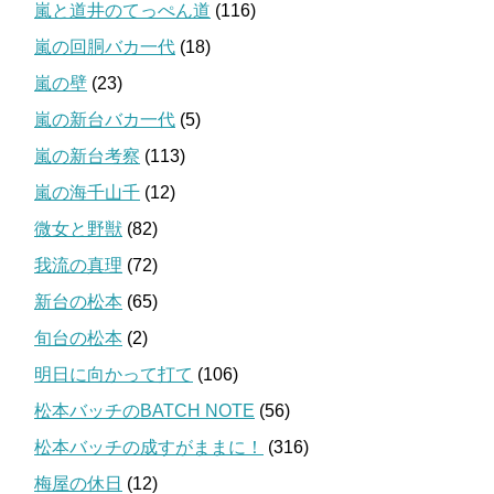
嵐と道井のてっぺん道
(116)
嵐の回胴バカ一代
(18)
嵐の壁
(23)
嵐の新台バカ一代
(5)
嵐の新台考察
(113)
嵐の海千山千
(12)
微女と野獣
(82)
我流の真理
(72)
新台の松本
(65)
旬台の松本
(2)
明日に向かって打て
(106)
松本バッチのBATCH NOTE
(56)
松本バッチの成すがままに！
(316)
梅屋の休日
(12)