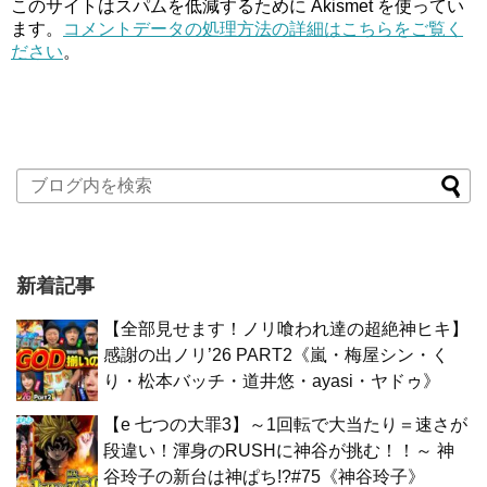
このサイトはスパムを低減するために Akismet を使ってい
ます。
コメントデータの処理方法の詳細はこちらをご覧く
ださい
。
新着記事
【全部見せます！ノリ喰われ達の超絶神ヒキ】
感謝の出ノリ’26 PART2《嵐・梅屋シン・く
り・松本バッチ・道井悠・ayasi・ヤドゥ》
【e 七つの大罪3】～1回転で大当たり＝速さが
段違い！渾身のRUSHに神谷が挑む！！～ 神
谷玲子の新台は神ぱち!?#75《神谷玲子》