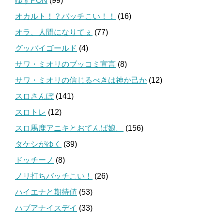
ゆずPON
(99)
オカルト！？バッチこい！！
(16)
オラ、人間になりてぇ
(77)
グッバイゴールド
(4)
サワ・ミオリのブッコミ宣言
(8)
サワ・ミオリの信じるべきは神か己か
(12)
スロさんぽ
(141)
スロトレ
(12)
スロ馬鹿アニキとおてんば娘。
(156)
タケシがゆく
(39)
ドッチーノ
(8)
ノリ打ちバッチこい！
(26)
ハイエナと期待値
(53)
ハブアナイスデイ
(33)