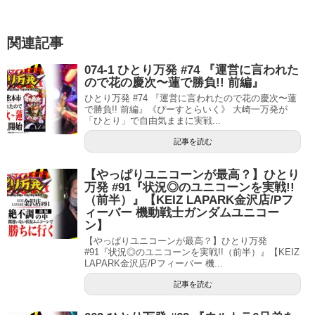
関連記事
074-1 ひとり万発 #74 『運営に言われた
ので花の慶次〜蓮で勝負!! 前編』
ひとり万発 #74 『運営に言われたので花の慶次〜蓮
で勝負!! 前編』《ぴーすとらいく》 大崎一万発が
「ひとり」で自由気ままに実戦...
記事を読む
【やっぱりユニコーンが最高？】ひとり
万発 #91『状況◎のユニコーンを実戦!!
（前半）』【KEIZ LAPARK金沢店/Pフ
ィーバー 機動戦士ガンダムユニコー
ン】
【やっぱりユニコーンが最高？】ひとり万発
#91『状況◎のユニコーンを実戦!!（前半）』【KEIZ
LAPARK金沢店/Pフィーバー 機...
記事を読む