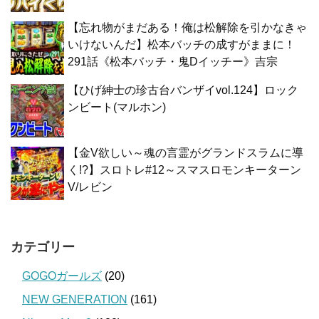
【忘れ物がまだある！俺は松解除を引かなきゃ
いけないんだ】松本バッチの成すがままに！
291話《松本バッチ・鬼Dイッチー》吉宗
【ひげ紳士の珍古台バンザイvol.124】ロック
ンビート(マルホン)
【金V欲しい～魂の言霊がグランドスラムに導
く!?】スロトレ#12～スマスロモンキーターン
V/レビン
カテゴリー
GOGOガールズ
(20)
NEW GENERATION
(161)