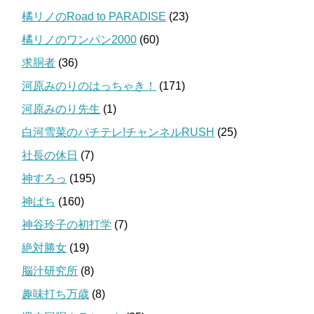
橘リノのRoad to PARADISE
(23)
橘リノのワンパン2000
(60)
求胴者
(36)
河原みのりのはっちゃき！
(171)
河原みのり先生
(1)
白河雪菜のパチテレ!チャンネルRUSH
(25)
社長の休日
(7)
神すろっ
(195)
神ぱち
(160)
神谷玲子の初打学
(7)
絶対勝女
(19)
脳汁研究所
(8)
趣味打ち万歳
(8)