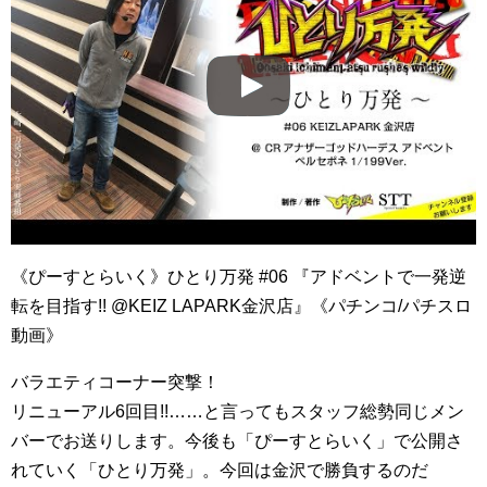
《ぴーすとらいく》ひとり万発 #06 『アドベントで一発逆
転を目指す!! @KEIZ LAPARK金沢店』《パチンコ/パチスロ
動画》
バラエティコーナー突撃！
リニューアル6回目!!……と言ってもスタッフ総勢同じメン
バーでお送りします。今後も「ぴーすとらいく」で公開さ
れていく「ひとり万発」。今回は金沢で勝負するのだ