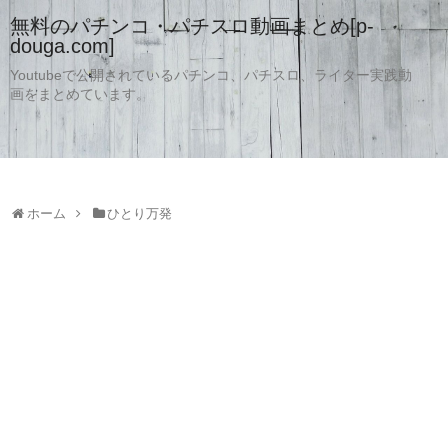
無料のパチンコ・パチスロ動画まとめ[p-
douga.com]
Youtubeで公開されているパチンコ、パチスロ、ライター実践動
画をまとめています。
ホーム
ひとり万発