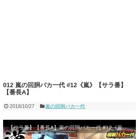
012 嵐の回胴バカ一代 #12《嵐》【サラ番】
【番長A】
2018/10/27
嵐の回胴バカ一代
【サラ番】【番長A】嵐の回胴バカ一代 #12《嵐》[必勝本WEB-TV][パチスロ][スロット]