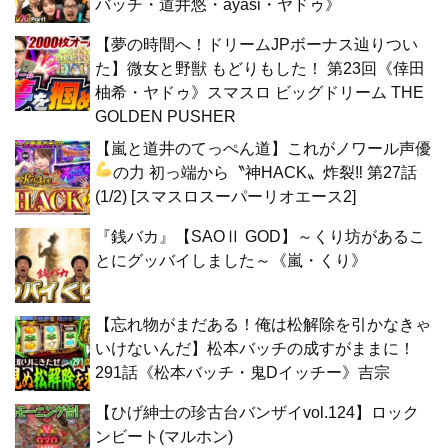
バッチ・道井悠・ayasi・ヤドゥ》
【夢の時間へ！ドリームJPボーナス辿りつい
た】微女と野獣 もどりもした！ 第23回《倖田
柚希・ヤドゥ》スマスロ ビッグドリーム THE
GOLDEN PUSHER
【嵐と道井のてっぺん道】これがノワール声優
の力
初っ端から〝神HACK〟炸裂‼ 第27話
(1/2) [スマスロスーパーリオエース2]
『銭バカ』【SAOⅡ GOD】～くり坊があるこ
とにグッバイしました～《嵐・くり》
【忘れ物がまだある！俺は松解除を引かなきゃ
いけないんだ】松本バッチの成すがままに！
291話《松本バッチ・鬼Dイッチー》吉宗
【ひげ紳士の珍古台バンザイvol.124】ロック
ンビート(マルホン)