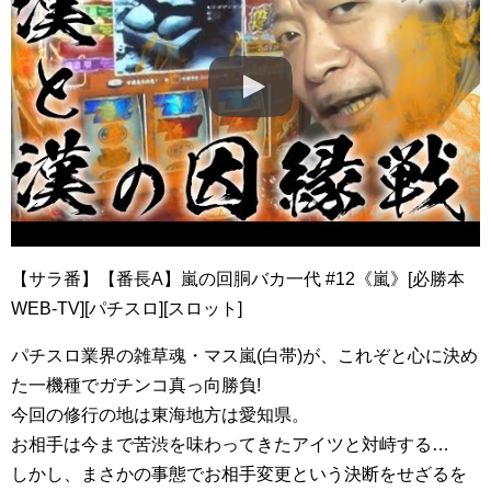
【サラ番】【番長A】嵐の回胴バカ一代 #12《嵐》[必勝本
WEB-TV][パチスロ][スロット]
パチスロ業界の雑草魂・マス嵐(白帯)が、これぞと心に決め
た一機種でガチンコ真っ向勝負!
今回の修行の地は東海地方は愛知県。
お相手は今まで苦渋を味わってきたアイツと対峙する…
しかし、まさかの事態でお相手変更という決断をせざるを