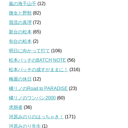
嵐の海千山千
(12)
微女と野獣
(82)
我流の真理
(72)
新台の松本
(65)
旬台の松本
(2)
明日に向かって打て
(106)
松本バッチのBATCH NOTE
(56)
松本バッチの成すがままに！
(316)
梅屋の休日
(12)
橘リノのRoad to PARADISE
(23)
橘リノのワンパン2000
(60)
求胴者
(36)
河原みのりのはっちゃき！
(171)
河原みのり先生
(1)