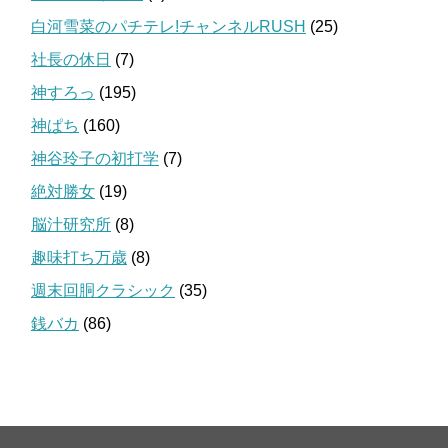
白河雪菜のパチテレ!チャンネルRUSH
(25)
社長の休日
(7)
神すろっ
(195)
神ぱち
(160)
神谷玲子の初打学
(7)
絶対勝女
(19)
脳汁研究所
(8)
趣味打ち万歳
(8)
週末回胴クラシック
(35)
銭バカ
(86)