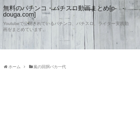
無料のパチンコ・パチスロ動画まとめ[p-
douga.com]
Youtubeで公開されているパチンコ、パチスロ、ライター実践動
画をまとめています。
ホーム
嵐の回胴バカ一代