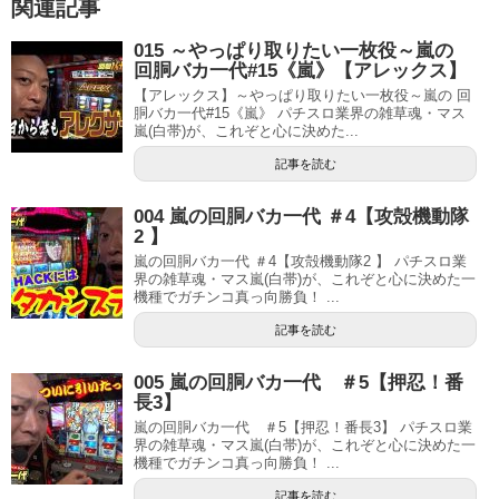
関連記事
015 ～やっぱり取りたい一枚役～嵐の
回胴バカ一代#15《嵐》【アレックス】
【アレックス】～やっぱり取りたい一枚役～嵐の 回
胴バカ一代#15《嵐》 パチスロ業界の雑草魂・マス
嵐(白帯)が、これぞと心に決めた...
記事を読む
004 嵐の回胴バカ一代 ＃4【攻殻機動隊
2 】
嵐の回胴バカ一代 ＃4【攻殻機動隊2 】 パチスロ業
界の雑草魂・マス嵐(白帯)が、これぞと心に決めた一
機種でガチンコ真っ向勝負！ ...
記事を読む
005 嵐の回胴バカ一代 ＃5【押忍！番
長3】
嵐の回胴バカ一代 ＃5【押忍！番長3】 パチスロ業
界の雑草魂・マス嵐(白帯)が、これぞと心に決めた一
機種でガチンコ真っ向勝負！ ...
記事を読む