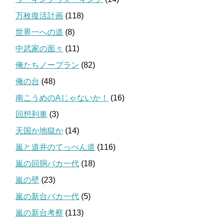
万枚復活計画
(118)
世界一への道
(8)
中武家の面々
(11)
俺たちノープラン
(82)
俺の台
(48)
南こうめのAじゃないか！
(16)
回想列車
(3)
天国か地獄か
(14)
嵐と道井のてっぺん道
(116)
嵐の回胴バカ一代
(18)
嵐の壁
(23)
嵐の新台バカ一代
(5)
嵐の新台考察
(113)