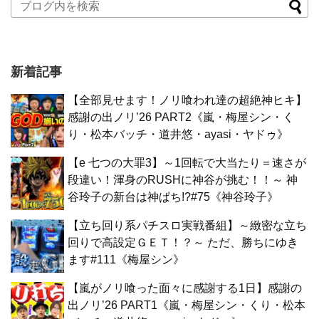
新着記事
【全部見せます！ノリ喰われ達の超絶神ヒキ】
感謝の出ノリ’26 PART2《嵐・梅屋シン・く
り・松本バッチ・道井悠・ayasi・ヤドゥ》
【e 七つの大罪3】～1回転で大当たり＝速さが
段違い！渾身のRUSHに神谷が挑む！！～ 神
谷玲子の新台は神ぱち!?#75《神谷玲子》
【立ち回り系パチスロ実戦番組】～緻密な立ち
回りで高設定ＧＥＴ！？～ ただ、勝ちにゆき
ます#111《梅屋シン》
【嵐がノリ喰った面々に感謝する1日】感謝の
出ノリ’26 PART1《嵐・梅屋シン・くり・松本