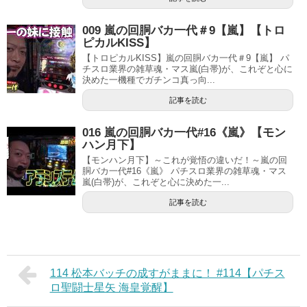
009 嵐の回胴バカ一代＃9【嵐】【トロ
ピカルKISS】
【トロピカルKISS】嵐の回胴バカ一代＃9【嵐】 パ
チスロ業界の雑草魂・マス嵐(白帯)が、これぞと心に
決めた一機種でガチンコ真っ向...
記事を読む
016 嵐の回胴バカ一代#16《嵐》【モン
ハン月下】
【モンハン月下】～これが覚悟の違いだ！～嵐の回
胴バカ一代#16《嵐》 パチスロ業界の雑草魂・マス
嵐(白帯)が、これぞと心に決めた一...
記事を読む
114 松本バッチの成すがままに！ #114【パチス
ロ聖闘士星矢 海皇覚醒】