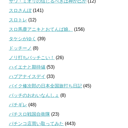
サワ・ミオリの信じるべきは神か己か
(12)
スロさんぽ
(141)
スロトレ
(12)
スロ馬鹿アニキとおてんば娘。
(156)
タケシがゆく
(39)
ドッチーノ
(8)
ノリ打ちバッチこい！
(26)
ハイエナと期待値
(53)
ハブアナイスデイ
(33)
バイク修次郎の日本全国旅打ち日記
(45)
バッチのおわいなんしょ
(8)
パチギレ
(48)
パチスロ戦国自衛隊
(23)
パチンコ店買い取ってみた
(443)