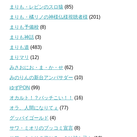
まりも・レビンのスロ猿
(85)
まりも・橘リノの神様仏様視聴者様
(201)
まりも予備校
(8)
まりも神話
(3)
まりも道
(483)
まりマリ
(12)
みさおにお・ま・か・せ
(62)
みのりんの新台アンバサダー
(10)
ゆずPON
(99)
オカルト！？バッチこい！！
(16)
オラ、人間になりてぇ
(77)
グッバイゴールド
(4)
サワ・ミオリのブッコミ宣言
(8)